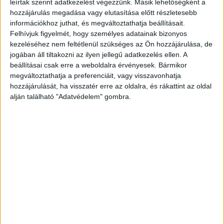
leírtak szerint adatkezelést végezzünk. Másik lehetőségként a
átfestetné az iskola falát, mert szivárványt látott
hozzájárulás megadása vagy elutasítása előtt részletesebb
ott, ahol nincs
információkhoz juthat, és megváltoztathatja beállításait.
Felhívjuk figyelmét, hogy személyes adatainak bizonyos
kezeléséhez nem feltétlenül szükséges az Ön hozzájárulása, de
jogában áll tiltakozni az ilyen jellegű adatkezelés ellen. A
beállításai csak erre a weboldalra érvényesek. Bármikor
megváltoztathatja a preferenciáit, vagy visszavonhatja
hozzájárulását, ha visszatér erre az oldalra, és rákattint az oldal
alján található "Adatvédelem" gombra.
Tudni véli, hogy merényletről van szó