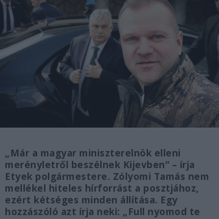
„Már a magyar miniszterelnök elleni
merényletről beszélnek Kijevben” – írja
Etyek polgármestere. Zólyomi Tamás nem
mellékel hiteles hírforrást a posztjához,
ezért kétséges minden állítása. Egy
hozzászóló azt írja neki: „Full nyomod te