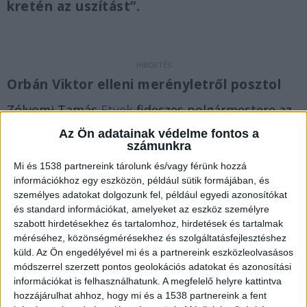
kretén az uszítást”.
Orbán Viktor elleni merényletről posztol
Zólyomi Tamás
Etyek
fideszes polgármestere az
egyik legszervilisebb fideszes polgármesternek
Az Ön adatainak védelme fontos a
számunkra
tartják Magyarországon. Ha szivárványozik a
Mi és 1538 partnereink tárolunk és/vagy férünk hozzá
központi propaganda, akkor újrafesteti a helyi
információkhoz egy eszközön, például sütik formájában, és
iskolában a mesebeli szivárványt a falon, mert
személyes adatokat dolgozunk fel, például egyedi azonosítókat
és standard információkat, amelyeket az eszköz személyre
szerinte az gendergyanús. A polgármester
szabott hirdetésekhez és tartalomhoz, hirdetések és tartalmak
legújabb akciója, hogy a magyar miniszterelnök
méréséhez, közönségmérésekhez és szolgáltatásfejlesztéshez
elleni merényletről posztol. Ezt ne hagyd ki:
„A
küld.
Az Ön engedélyével mi és a partnereink eszközleolvasásos
módszerrel szerzett pontos geolokációs adatokat és azonosítási
csillámfaszláma szivárványos” – állítja Etyek
információkat is felhasználhatunk. A megfelelő helyre kattintva
fideszes polgármestere, Zólyomi Tamás, aki
hozzájárulhat ahhoz, hogy mi és a 1538 partnereink a fent