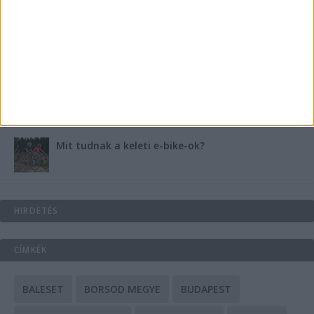
Energiát függetlenül: szigetüzemű megoldások
A csőbúvár szivattyúk: mit kell tudni róluk?
Mit tudnak a keleti e-bike-ok?
HIRDETÉS
CÍMKÉK
BALESET
BORSOD MEGYE
BUDAPEST