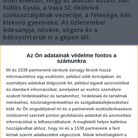
után kiderült, hogy az áldozat között van
Süllős Gyula, a Vasa SC ökölvívó
szakosztályának vezetője, a felesége, két
kiskorú gyermeke. Az üzletember
édesanyja, nővére, sógora és a
bébsyzitterük is a gépen ült.
Az Ön adatainak védelme fontos a
számunkra
Mi és 1538 partnereink tárolunk és/vagy férünk hozzá
Szafarira tartottak
információkhoz egy eszközön, például sütik formájában, és
A Süllős család az őszi szünetet Kenyában
személyes adatokat dolgozunk fel, például egyedi azonosítókat
és standard információkat, amelyeket az eszköz személyre
töltötte. Éppen egy szafari túrára tartottak,
szabott hirdetésekhez és tartalomhoz, hirdetések és tartalmak
amikor a végzetes baleset megtörtént. A baleset
méréséhez, közönségmérésekhez és szolgáltatásfejlesztéshez
küld.
Az Ön engedélyével mi és a partnereink eszközleolvasásos
után Szijjártó Péter bejelentette, hogy a helyi
módszerrel szerzett pontos geolokációs adatokat és azonosítási
magyar konzul minden segítséget megad a
információkat is felhasználhatunk. A megfelelő helyre kattintva
hozzájárulhat ahhoz, hogy mi és a 1538 partnereink a fent
gyászoló hozzátartozóknak, de az áldozatok
leírtak szerint adatkezelést végezzünk. Másik lehetőségként a