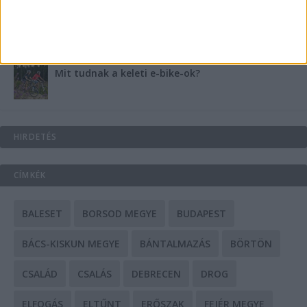
A csőbúvár szivattyúk: mit kell tudni róluk?
Mit tudnak a keleti e-bike-ok?
HIRDETÉS
CÍMKÉK
BALESET
BORSOD MEGYE
BUDAPEST
BÁCS-KISKUN MEGYE
BÁNTALMAZÁS
BÖRTÖN
CSALÁD
CSALÁS
DEBRECEN
DROG
ELFOGÁS
ELTŰNT
ERŐSZAK
FEJÉR MEGYE