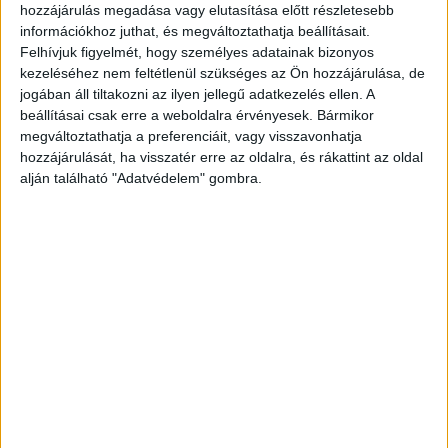
olyan súlyosan összeégtek, hogy csak DNS-
hozzájárulás megadása vagy elutasítása előtt részletesebb
vizsgálat alapján lehet őket azonosítani.
A
információkhoz juthat, és megváltoztathatja beállításait.
Felhívjuk figyelmét, hogy személyes adatainak bizonyos
Kékvillogó legfrissebb híreit ide kattintva éred el!
kezeléséhez nem feltétlenül szükséges az Ön hozzájárulása, de
A Facebookon már 342 ezernél is többen
jogában áll tiltakozni az ilyen jellegű adatkezelés ellen. A
beállításai csak erre a weboldalra érvényesek. Bármikor
követnek minket.
megváltoztathatja a preferenciáit, vagy visszavonhatja
hozzájárulását, ha visszatér erre az oldalra, és rákattint az oldal
alján található "Adatvédelem" gombra.