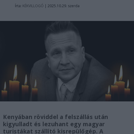
Írta:
KÉKVILLOGÓ
|
2025.10.29. szerda
Kenyában röviddel a felszállás után
kigyulladt és lezuhant egy magyar
turistákat szállító kisrepülőgép. A