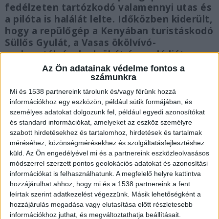
fedélzeten tartózkodó valamennyi utas és
a pilóta is halálát lelte. Időközben kiderült,
hogy a repülőgép a Kenyában turistáskodó
Süllős Gyulát, a Vasas ökölvívó-
szakosztályának elnökét és családját
szállította.
Az Ön adatainak védelme fontos a
számunkra
Mi és 1538 partnereink tárolunk és/vagy férünk hozzá
információkhoz egy eszközön, például sütik formájában, és
személyes adatokat dolgozunk fel, például egyedi azonosítókat
Az egész család meghalt
és standard információkat, amelyeket az eszköz személyre
szabott hirdetésekhez és tartalomhoz, hirdetések és tartalmak
A keddi kenyai repülőgép-szerencsétlenség
méréséhez, közönségmérésekhez és szolgáltatásfejlesztéshez
magyar áldozatai a Süllős család tagjai voltak. A
küld.
Az Ön engedélyével mi és a partnereink eszközleolvasásos
módszerrel szerzett pontos geolokációs adatokat és azonosítási
43 éves Süllős Gyulával, a Vasas ökölvívó-
információkat is felhasználhatunk. A megfelelő helyre kattintva
szakosztályának elnökével a fedélzeten
hozzájárulhat ahhoz, hogy mi és a 1538 partnereink a fent
leírtak szerint adatkezelést végezzünk. Másik lehetőségként a
tartózkodott családja nagy része, felesége, két
hozzájárulás megadása vagy elutasítása előtt részletesebb
gyereke, édesanyja, nővére, valamint a sógora.
A
információkhoz juthat, és megváltoztathatja beállításait.