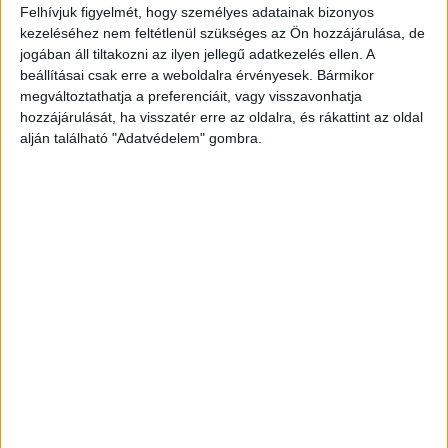
Felhívjuk figyelmét, hogy személyes adatainak bizonyos
Kékvillogó legfrissebb híreit ide kattintva éred el!
kezeléséhez nem feltétlenül szükséges az Ön hozzájárulása, de
A Facebookon már 342 ezernél is többen
jogában áll tiltakozni az ilyen jellegű adatkezelés ellen. A
követnek minket.
beállításai csak erre a weboldalra érvényesek. Bármikor
megváltoztathatja a preferenciáit, vagy visszavonhatja
hozzájárulását, ha visszatér erre az oldalra, és rákattint az oldal
alján található "Adatvédelem" gombra.