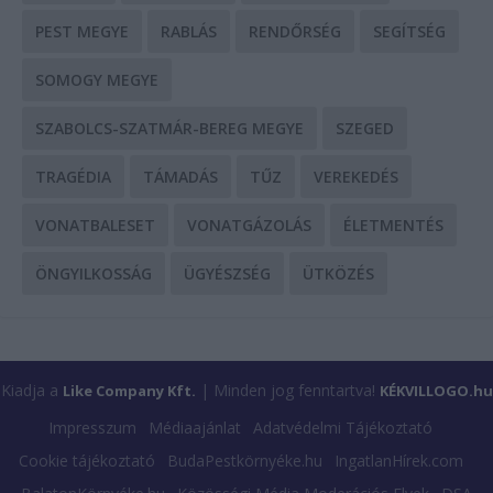
PEST MEGYE
RABLÁS
RENDŐRSÉG
SEGÍTSÉG
SOMOGY MEGYE
SZABOLCS-SZATMÁR-BEREG MEGYE
SZEGED
TRAGÉDIA
TÁMADÁS
TŰZ
VEREKEDÉS
VONATBALESET
VONATGÁZOLÁS
ÉLETMENTÉS
ÖNGYILKOSSÁG
ÜGYÉSZSÉG
ÜTKÖZÉS
Kiadja a
| Minden jog fenntartva!
Like Company Kft.
KÉKVILLOGO.hu
Impresszum
Médiaajánlat
Adatvédelmi Tájékoztató
Cookie tájékoztató
BudaPestkörnyéke.hu
IngatlanHírek.com