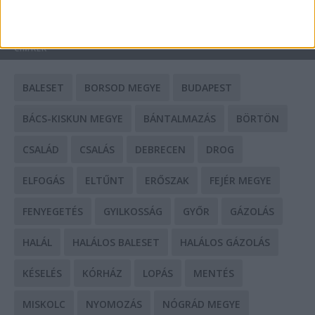
HIRDETÉS
CÍMKÉK
BALESET
BORSOD MEGYE
BUDAPEST
BÁCS-KISKUN MEGYE
BÁNTALMAZÁS
BÖRTÖN
CSALÁD
CSALÁS
DEBRECEN
DROG
ELFOGÁS
ELTŰNT
ERŐSZAK
FEJÉR MEGYE
FENYEGETÉS
GYILKOSSÁG
GYŐR
GÁZOLÁS
HALÁL
HALÁLOS BALESET
HALÁLOS GÁZOLÁS
KÉSELÉS
KÓRHÁZ
LOPÁS
MENTÉS
MISKOLC
NYOMOZÁS
NÓGRÁD MEGYE