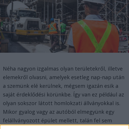
Néha nagyon izgalmas olyan területekről, illetve
elemekről olvasni, amelyek esetleg nap-nap után
a szemünk elé kerülnek, mégsem igazán esik a
saját érdeklődési körünkbe. Így van ez például az
olyan sokszor látott homlokzati állványokkal is.
Mikor gyalog vagy az autóból elmegyünk egy
felállványozott épület mellett, talán fel sem