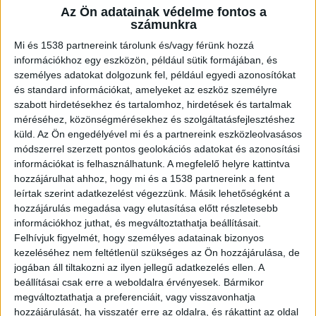
tűnik, mennyi típusa is van e rendszereknek és
Az Ön adatainak védelme fontos a
milyen lényeges, hogy szakszerűen legyen az
számunkra
adott építmény összeállítva.
Mi és 1538 partnereink tárolunk és/vagy férünk hozzá
információkhoz egy eszközön, például sütik formájában, és
személyes adatokat dolgozunk fel, például egyedi azonosítókat
Már a középkori építőmesterek is használták
és standard információkat, amelyeket az eszköz személyre
szabott hirdetésekhez és tartalomhoz, hirdetések és tartalmak
méréséhez, közönségmérésekhez és szolgáltatásfejlesztéshez
A
JOSZERSZAM.com homlokzati állványai között
küld.
Az Ön engedélyével mi és a partnereink eszközleolvasásos
sokféle gyártó rengeteg fajta termékét
módszerrel szerzett pontos geolokációs adatokat és azonosítási
információkat is felhasználhatunk. A megfelelő helyre kattintva
megvásárolhatod. A maihoz talán funkciójában
hozzájárulhat ahhoz, hogy mi és a 1538 partnereink a fent
leginkább hasonlítható első állványrendszereket
leírtak szerint adatkezelést végezzünk. Másik lehetőségként a
a középkori katedrálisok építése során
hozzájárulás megadása vagy elutasítása előtt részletesebb
információkhoz juthat, és megváltoztathatja beállításait.
alkalmazták, amikor a kőfalak felső részeit is el
Felhívjuk figyelmét, hogy személyes adatainak bizonyos
kellett érni a kőműves mestereknek és a
kezeléséhez nem feltétlenül szükséges az Ön hozzájárulása, de
jogában áll tiltakozni az ilyen jellegű adatkezelés ellen. A
kőfaragóknak. Ugyanúgy, mint ma a modernebb
beállításai csak erre a weboldalra érvényesek. Bármikor
körülmények között szorgoskodó kollégáiknak,
megváltoztathatja a preferenciáit, vagy visszavonhatja
hozzájárulását, ha visszatér erre az oldalra, és rákattint az oldal
ezek a kezdetleges állványok biztosították, hogy