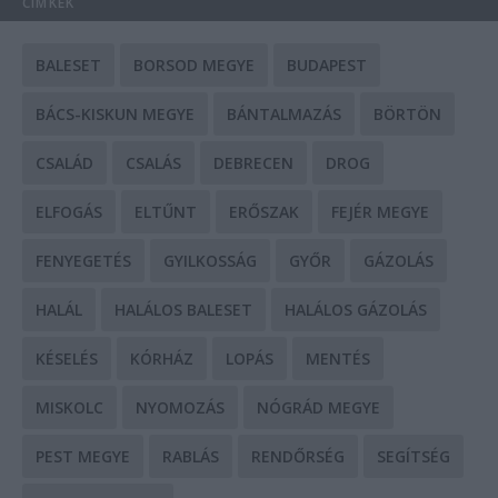
CÍMKÉK
BALESET
BORSOD MEGYE
BUDAPEST
BÁCS-KISKUN MEGYE
BÁNTALMAZÁS
BÖRTÖN
CSALÁD
CSALÁS
DEBRECEN
DROG
ELFOGÁS
ELTŰNT
ERŐSZAK
FEJÉR MEGYE
FENYEGETÉS
GYILKOSSÁG
GYŐR
GÁZOLÁS
HALÁL
HALÁLOS BALESET
HALÁLOS GÁZOLÁS
KÉSELÉS
KÓRHÁZ
LOPÁS
MENTÉS
MISKOLC
NYOMOZÁS
NÓGRÁD MEGYE
PEST MEGYE
RABLÁS
RENDŐRSÉG
SEGÍTSÉG