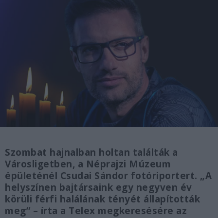
Szombat hajnalban holtan találták a
Városligetben, a Néprajzi Múzeum
épületénél Csudai Sándor fotóriportert. „A
helyszínen bajtársaink egy negyven év
körüli férfi halálának tényét állapították
meg” – írta a Telex megkeresésére az