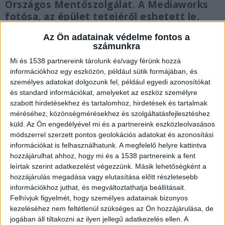
Országos Mentőszolgálat. A Mediaworks
fotósa, az épület tetejéről eshetett le.
Az Ön adatainak védelme fontos a
számunkra
Mi és 1538 partnereink tárolunk és/vagy férünk hozzá
Csudai Sándor pályafutása
információkhoz egy eszközön, például sütik formájában, és
személyes adatokat dolgozunk fel, például egyedi azonosítókat
Csudai Sándor 1987-ben, Budapesten született, a
és standard információkat, amelyeket az eszköz személyre
szabott hirdetésekhez és tartalomhoz, hirdetések és tartalmak
Práter utcai Szakképző Iskolában tanult
méréséhez, közönségmérésekhez és szolgáltatásfejlesztéshez
fényképészetet. A Mediaworks munkatársa volt,
küld.
Az Ön engedélyével mi és a partnereink eszközleolvasásos
módszerrel szerzett pontos geolokációs adatokat és azonosítási
korábban dolgozott fotóstúdiókban,
információkat is felhasználhatunk. A megfelelő helyre kattintva
fesztiválokon, magazinoknak és online lapoknak
hozzájárulhat ahhoz, hogy mi és a 1538 partnereink a fent
is. Munkásságát 2015-ben Junior Príma-díjjal,
leírtak szerint adatkezelést végezzünk. Másik lehetőségként a
hozzájárulás megadása vagy elutasítása előtt részletesebb
2019-ben a legtehetségesebb, 35 éven aluli
információkhoz juthat, és megváltoztathatja beállításait.
fotósoknak odaítélt Hemző Károly-díjjal ismerték
Felhívjuk figyelmét, hogy személyes adatainak bizonyos
kezeléséhez nem feltétlenül szükséges az Ön hozzájárulása, de
el, de volt Sajtófotó-díjas is.
A Kékvillogó
jogában áll tiltakozni az ilyen jellegű adatkezelés ellen. A