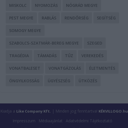
MISKOLC
NYOMOZÁS
NÓGRÁD MEGYE
PEST MEGYE
RABLÁS
RENDŐRSÉG
SEGÍTSÉG
SOMOGY MEGYE
SZABOLCS-SZATMÁR-BEREG MEGYE
SZEGED
TRAGÉDIA
TÁMADÁS
TŰZ
VEREKEDÉS
VONATBALESET
VONATGÁZOLÁS
ÉLETMENTÉS
ÖNGYILKOSSÁG
ÜGYÉSZSÉG
ÜTKÖZÉS
Kiadja a
| Minden jog fenntartva!
Like Company Kft.
KÉKVILLOGO.hu
Impresszum
Médiaajánlat
Adatvédelmi Tájékoztató