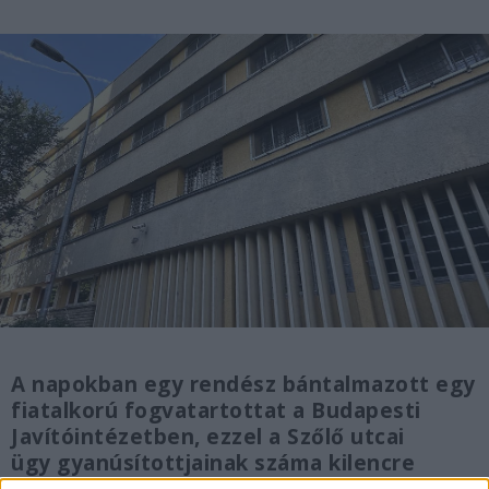
A napokban egy rendész bántalmazott egy
fiatalkorú fogvatartottat a Budapesti
Javítóintézetben, ezzel a Szőlő utcai
ügy gyanúsítottjainak száma kilencre