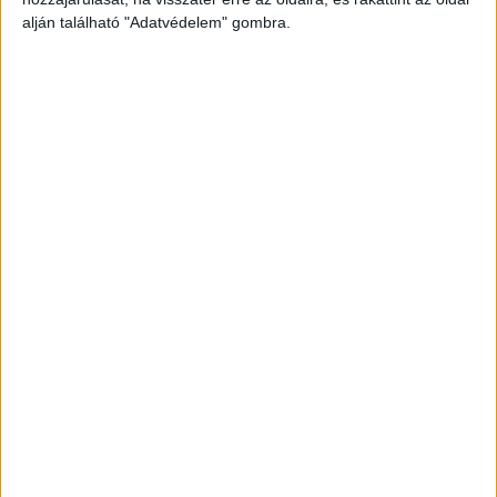
legfrissebb híreit ide kattintva éred el! A
alján található "Adatvédelem" gombra.
Facebookon már 342 ezernél is többen követnek
minket.
Kivált a sorból