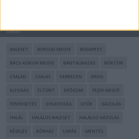
HIRDETÉS
CÍMKÉK
BALESET
BORSOD MEGYE
BUDAPEST
BÁCS-KISKUN MEGYE
BÁNTALMAZÁS
BÖRTÖN
CSALÁD
CSALÁS
DEBRECEN
DROG
ELFOGÁS
ELTŰNT
ERŐSZAK
FEJÉR MEGYE
FENYEGETÉS
GYILKOSSÁG
GYŐR
GÁZOLÁS
HALÁL
HALÁLOS BALESET
HALÁLOS GÁZOLÁS
KÉSELÉS
KÓRHÁZ
LOPÁS
MENTÉS