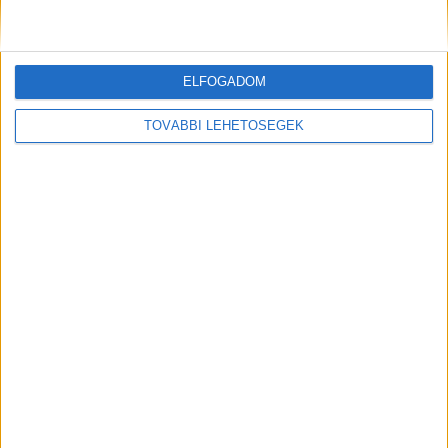
Kiemelt kép: Szőlő utcai javítóintézet – Forrás:
BudaPestkörnyeke.hu
ELFOGADOM
TOVÁBBI LEHETŐSÉGEK
MEGOSZTÁS: