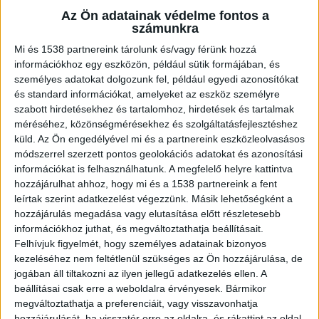
emelkedett a Budapesti Regionális
Nyomozó Ügyészségen – közölte
Az Ön adatainak védelme fontos a
számunkra
a Központi Nyomozó Főügyészség. A
közleményben azt írtják, az ügyészség az
Mi és 1538 partnereink tárolunk és/vagy férünk hozzá
információkhoz egy eszközön, például sütik formájában, és
őrizetben lévő férfi bűnügyi felügyeletét
személyes adatokat dolgozunk fel, például egyedi azonosítókat
indítványozta.
és standard információkat, amelyeket az eszköz személyre
szabott hirdetésekhez és tartalomhoz, hirdetések és tartalmak
méréséhez, közönségmérésekhez és szolgáltatásfejlesztéshez
küld.
Az Ön engedélyével mi és a partnereink eszközleolvasásos
módszerrel szerzett pontos geolokációs adatokat és azonosítási
Újabb bántalmazás
információkat is felhasználhatunk. A megfelelő helyre kattintva
hozzájárulhat ahhoz, hogy mi és a 1538 partnereink a fent
A nyomozó ügyészség a héten további eljárási
leírtak szerint adatkezelést végezzünk. Másik lehetőségként a
cselekményeket végzett az ügyben, majd miután
hozzájárulás megadása vagy elutasítása előtt részletesebb
információkhoz juthat, és megváltoztathatja beállításait.
tudomására jutott, hogy a napokban az intézet
Felhívjuk figyelmét, hogy személyes adatainak bizonyos
egyik rendésze bántalmazott egy
kezeléséhez nem feltétlenül szükséges az Ön hozzájárulása, de
jogában áll tiltakozni az ilyen jellegű adatkezelés ellen. A
letartóztatásban lévő fiatalkorút, őrizetbe vette
beállításai csak erre a weboldalra érvényesek. Bármikor
és gyanúsítottként hallgatta ki.
A Kékvillogó
megváltoztathatja a preferenciáit, vagy visszavonhatja
hozzájárulását, ha visszatér erre az oldalra, és rákattint az oldal