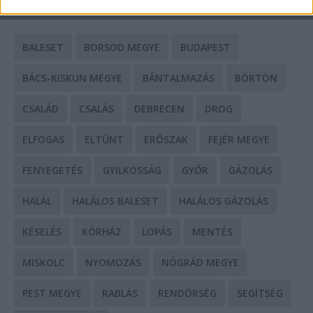
CÍMKÉK
BALESET
BORSOD MEGYE
BUDAPEST
BÁCS-KISKUN MEGYE
BÁNTALMAZÁS
BÖRTÖN
CSALÁD
CSALÁS
DEBRECEN
DROG
ELFOGÁS
ELTŰNT
ERŐSZAK
FEJÉR MEGYE
FENYEGETÉS
GYILKOSSÁG
GYŐR
GÁZOLÁS
HALÁL
HALÁLOS BALESET
HALÁLOS GÁZOLÁS
KÉSELÉS
KÓRHÁZ
LOPÁS
MENTÉS
MISKOLC
NYOMOZÁS
NÓGRÁD MEGYE
PEST MEGYE
RABLÁS
RENDŐRSÉG
SEGÍTSÉG