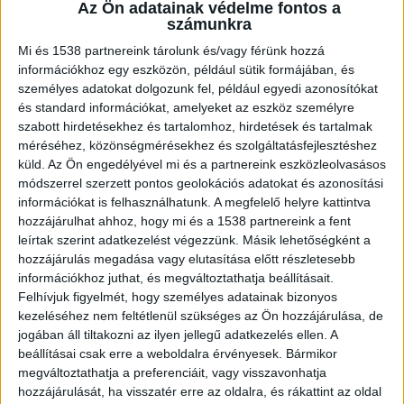
tartó buszról Jánoshalma közelében
Az Ön adatainak védelme fontos a
leszállt. Mint kiderült, röviddel ezután
számunkra
telefonján búcsúüzenetet küldött
Mi és 1538 partnereink tárolunk és/vagy férünk hozzá
hozzátartozóinak, melyben azt is
információkhoz egy eszközön, például sütik formájában, és
elmondta, nagy mennyiségű nyugtatót
személyes adatokat dolgozunk fel, például egyedi azonosítókat
vette be, alkoholt ivott rá.
és standard információkat, amelyeket az eszköz személyre
szabott hirdetésekhez és tartalomhoz, hirdetések és tartalmak
méréséhez, közönségmérésekhez és szolgáltatásfejlesztéshez
küld.
Az Ön engedélyével mi és a partnereink eszközleolvasásos
módszerrel szerzett pontos geolokációs adatokat és azonosítási
információkat is felhasználhatunk. A megfelelő helyre kattintva
Az erdőben keresték
hozzájárulhat ahhoz, hogy mi és a 1538 partnereink a fent
leírtak szerint adatkezelést végezzünk. Másik lehetőségként a
A bajba került fiatal eltűnéséről szóló
hozzájárulás megadása vagy elutasítása előtt részletesebb
bejelentés után azonnal megindult a kutatás,
információkhoz juthat, és megváltoztathatja beállításait.
rendőrök, önkéntesek sorakoztak fel a
Felhívjuk figyelmét, hogy személyes adatainak bizonyos
kezeléséhez nem feltétlenül szükséges az Ön hozzájárulása, de
Jánoshalmához tartozó Kiserdei Erdészkerület
jogában áll tiltakozni az ilyen jellegű adatkezelés ellen. A
térségében, hogy csatárláncot alkotva kezdjék el
beállításai csak erre a weboldalra érvényesek. Bármikor
megváltoztathatja a preferenciáit, vagy visszavonhatja
átfésülni az erdőt.
A Kékvillogó legfrissebb híreit
hozzájárulását, ha visszatér erre az oldalra, és rákattint az oldal