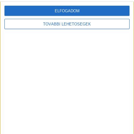
ELFOGADOM
TOVÁBBI LEHETŐSÉGEK
MEGOSZTÁS:
Előző
Következő