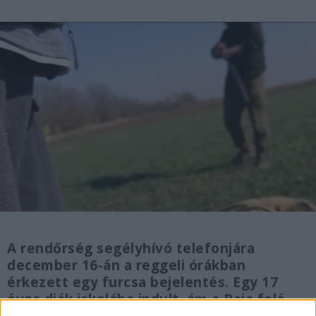
A rendőrség segélyhívó telefonjára
december 16-án a reggeli órákban
érkezett egy furcsa bejelentés. Egy 17
éves diák iskolába indult, ám a Baja felé