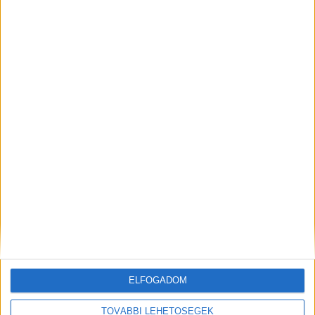
fotót találni. Legtöbbször túlexponáltnak tűnnek
a képeken, negatívan megváltoztatják a színeket,
és az emberi tárgyakat kimossák.
Ez a cikk szponzorált tartalom. Kattintson ide, ha
Ön is kipróbálná ezt a népszerű hirdetési
formát. A hivatalos, auditált mérések szerint a
Like Company hírportáljait a forgalmas napokon
600 ezer ember olvassa.
ELFOGADOM
MEGOSZTÁS:
TOVÁBBI LEHETŐSÉGEK