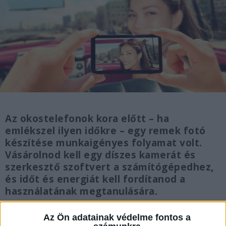
Az okostelefonok kora előtt – ha
emlékszel ilyen időkre – egy remek fotó
készítése munkaigényes folyamat volt.
Vásárolnod kell egy díszes kamerát és
szerkesztő szoftvert a számítógépedhez,
és időt és energiát kell fordítanod a
használatának megtanulására.
Mobileszközeinknek és a hozzájuk tartozó
Az Ön adatainak védelme fontos a
szerkesztőalkalmazásoknak köszönhetően