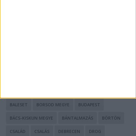
A csőbúvár szivattyúk: mit kell tudni róluk?
Mit tudnak a keleti e-bike-ok?
HIRDETÉS
CÍMKÉK
BALESET
BORSOD MEGYE
BUDAPEST
BÁCS-KISKUN MEGYE
BÁNTALMAZÁS
BÖRTÖN
CSALÁD
CSALÁS
DEBRECEN
DROG