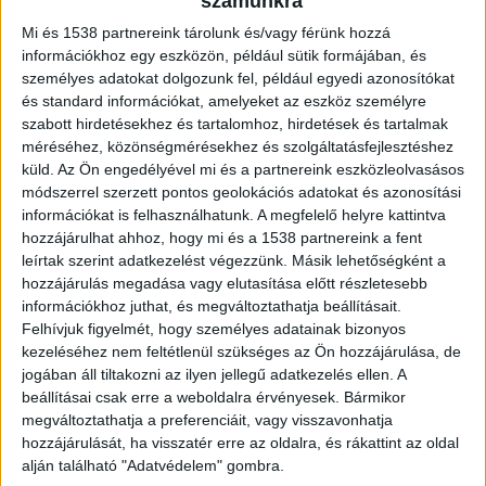
számunkra
azonban most már
kiváló minőségű
Mi és 1538 partnereink tárolunk és/vagy férünk hozzá
információkhoz egy eszközön, például sütik formájában, és
fényképeket
készíthetünk, és szerkeszthetjük
személyes adatokat dolgozunk fel, például egyedi azonosítókat
azokat anélkül, hogy túl sok csengő és síp szólna
és standard információkat, amelyeket az eszköz személyre
szabott hirdetésekhez és tartalomhoz, hirdetések és tartalmak
– mindezt ugyanarról az eszközről, amellyel
méréséhez, közönségmérésekhez és szolgáltatásfejlesztéshez
hívásokat kezdeményezünk.
küld.
Az Ön engedélyével mi és a partnereink eszközleolvasásos
módszerrel szerzett pontos geolokációs adatokat és azonosítási
információkat is felhasználhatunk. A megfelelő helyre kattintva
Használjon rácsvonalakat a lövés
hozzájárulhat ahhoz, hogy mi és a 1538 partnereink a fent
egyensúlyához.
leírtak szerint adatkezelést végezzünk. Másik lehetőségként a
hozzájárulás megadása vagy elutasítása előtt részletesebb
A mobiltelefonról készült fényképek javításának
információkhoz juthat, és megváltoztathatja beállításait.
egyik legegyszerűbb és legjobb módja a kamera
Felhívjuk figyelmét, hogy személyes adatainak bizonyos
rácsvonalainak bekapcsolása. Sorozatokat helyez
kezeléséhez nem feltétlenül szükséges az Ön hozzájárulása, de
jogában áll tiltakozni az ilyen jellegű adatkezelés ellen. A
el az okostelefon kamerájának képernyőjén a
beállításai csak erre a weboldalra érvényesek. Bármikor
„harmadok szabálya” alapján – ez a fényképészeti
megváltoztathatja a preferenciáit, vagy visszavonhatja
hozzájárulását, ha visszatér erre az oldalra, és rákattint az oldal
kompozíciós elv, amely szerint a képet
alján található "Adatvédelem" gombra.
vízszintesen és függőlegesen is harmadokra kell