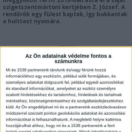
meggyilkolt férfit 2018-ban ásta el a saját
szigetszentmártoni kertjében Z. József. A
rendőrök egy fülest kaptak, így bukkantak
a holttest nyomára.
Titokzatos módon eltűnt
Az Ön adatainak védelme fontos a
számunkra
Egy bizonytalan információ jutott egy ráckevei
Mi és 1538 partnereink tárolunk és/vagy férünk hozzá
nyomozó fülébe az évek óta eltűntként keresett
információkhoz egy eszközön, például sütik formájában, és
személyes adatokat dolgozunk fel, például egyedi azonosítókat
férfival kapcsolatban. „Úgy tudom…”-mal
és standard információkat, amelyeket az eszköz személyre
kezdődött a mondat, amiből a nyomozók végül
szabott hirdetésekhez és tartalomhoz, hirdetések és tartalmak
12 nap alatt megtalálták a holttestet és a
méréséhez, közönségmérésekhez és szolgáltatásfejlesztéshez
küld.
Az Ön engedélyével mi és a partnereink eszközleolvasásos
tettest. Kiderítették, az állítólag megölt, 2018
módszerrel szerzett pontos geolokációs adatokat és azonosítási
óta nem látott holland üzletembert évtizedes
információkat is felhasználhatunk. A megfelelő helyre kattintva
hozzájárulhat ahhoz, hogy mi és a 1538 partnereink a fent
baráti és üzleti kapcsolat fűzte össze későbbi
leírtak szerint adatkezelést végezzünk. Másik lehetőségként a