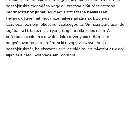
gyilkosával. Itthon és Németországban is volt
hozzájárulás megadása vagy elutasítása előtt részletesebb
információkhoz juthat, és megváltoztathatja beállításait.
közös cégük. Feleségével, gyermekeivel,
Felhívjuk figyelmét, hogy személyes adatainak bizonyos
rokonaival évekkel azelőtt megromlott és meg is
kezeléséhez nem feltétlenül szükséges az Ön hozzájárulása, de
szűnt a férfi kapcsolata.
A Kékvillogó.hu
jogában áll tiltakozni az ilyen jellegű adatkezelés ellen. A
beállításai csak erre a weboldalra érvényesek. Bármikor
legfrissebb híreit ide kattintva éred el!
megváltoztathatja a preferenciáit, vagy visszavonhatja
hozzájárulását, ha visszatér erre az oldalra, és rákattint az oldal
alján található "Adatvédelem" gombra.