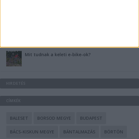
Energiát függetlenül: szigetüzemű megoldások
A csőbúvár szivattyúk: mit kell tudni róluk?
Mit tudnak a keleti e-bike-ok?
HIRDETÉS
CÍMKÉK
BALESET
BORSOD MEGYE
BUDAPEST
BÁCS-KISKUN MEGYE
BÁNTALMAZÁS
BÖRTÖN