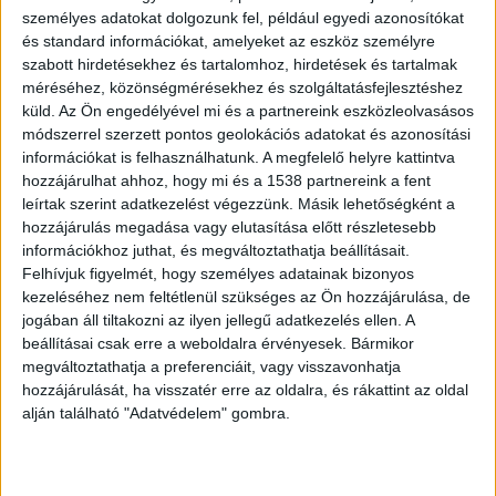
személyes adatokat dolgozunk fel, például egyedi azonosítókat
és standard információkat, amelyeket az eszköz személyre
szabott hirdetésekhez és tartalomhoz, hirdetések és tartalmak
méréséhez, közönségmérésekhez és szolgáltatásfejlesztéshez
küld.
Az Ön engedélyével mi és a partnereink eszközleolvasásos
Fóliával védték a bútort
módszerrel szerzett pontos geolokációs adatokat és azonosítási
Jogg Zsolt tájékoztatása szerint a férfi és
információkat is felhasználhatunk. A megfelelő helyre kattintva
hozzájárulhat ahhoz, hogy mi és a 1538 partnereink a fent
felesége egy borsodi településen élt saját és
leírtak szerint adatkezelést végezzünk. Másik lehetőségként a
nevelőszülőként nevelt kiskorú gyermekeikkel. A
hozzájárulás megadása vagy elutasítása előtt részletesebb
információkhoz juthat, és megváltoztathatja beállításait.
házukban felújítás volt, a vádlott takarófóliával
Felhívjuk figyelmét, hogy személyes adatainak bizonyos
védte a bútorzatot.
A Kékvillogó legfrissebb
kezeléséhez nem feltétlenül szükséges az Ön hozzájárulása, de
jogában áll tiltakozni az ilyen jellegű adatkezelés ellen. A
híreit ide kattintva éred el! A Facebookon már
beállításai csak erre a weboldalra érvényesek. Bármikor
341 ezernél is többen követnek minket.
megváltoztathatja a preferenciáit, vagy visszavonhatja
hozzájárulását, ha visszatér erre az oldalra, és rákattint az oldal
alján található "Adatvédelem" gombra.