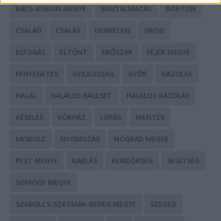
BÁCS-KISKUN MEGYE
BÁNTALMAZÁS
BÖRTÖN
CSALÁD
CSALÁS
DEBRECEN
DROG
ELFOGÁS
ELTŰNT
ERŐSZAK
FEJÉR MEGYE
FENYEGETÉS
GYILKOSSÁG
GYŐR
GÁZOLÁS
HALÁL
HALÁLOS BALESET
HALÁLOS GÁZOLÁS
KÉSELÉS
KÓRHÁZ
LOPÁS
MENTÉS
MISKOLC
NYOMOZÁS
NÓGRÁD MEGYE
PEST MEGYE
RABLÁS
RENDŐRSÉG
SEGÍTSÉG
SOMOGY MEGYE
SZABOLCS-SZATMÁR-BEREG MEGYE
SZEGED