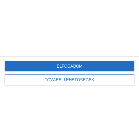
MEGOSZTÁS:
ELFOGADOM
TOVÁBBI LEHETŐSÉGEK
Előző
Következő
„Isteni csoda, hogy élve
Végignézte a nő, ahogyan egy
kiszálltunk a kocsiból” –
3 éves ikerpár fuldoklik a
megszólalt a sofőr, akinek
medencébe, nem nyújtott
autójába csapódott a még
nekik segítséget
mindig körözött moldáv
ámokfutó