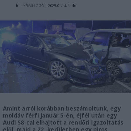
Írta:
KÉKVILLOGÓ
|
2025.01.14. kedd
Amint arról korábban beszámoltunk, egy
moldáv férfi január 5-én, éjfél után egy
Audi S8-cal elhajtott a rendőri igazoltatás
elől, majd a 22. kerületben egy piros