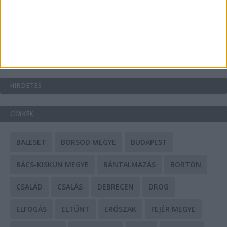
Mit tudnak a keleti e-bike-ok?
HIRDETÉS
CÍMKÉK
BALESET
BORSOD MEGYE
BUDAPEST
BÁCS-KISKUN MEGYE
BÁNTALMAZÁS
BÖRTÖN
CSALÁD
CSALÁS
DEBRECEN
DROG
ELFOGÁS
ELTŰNT
ERŐSZAK
FEJÉR MEGYE