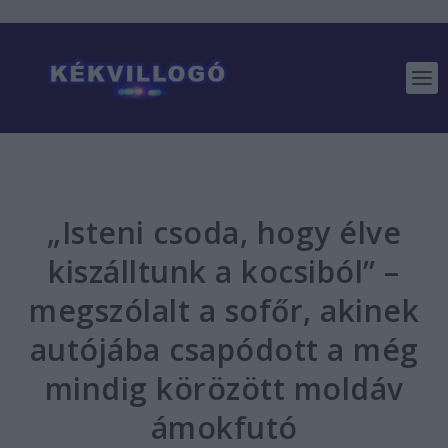
„Isteni csoda, hogy élve
kiszálltunk a kocsiból” –
megszólalt a sofőr, akinek
autójába csapódott a még
mindig körözött moldáv
ámokfutó