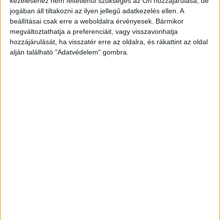
kezeléséhez nem feltétlenül szükséges az Ön hozzájárulása, de
jogában áll tiltakozni az ilyen jellegű adatkezelés ellen. A
341 ezernél is többen követnek minket.
beállításai csak erre a weboldalra érvényesek. Bármikor
megváltoztathatja a preferenciáit, vagy visszavonhatja
hozzájárulását, ha visszatér erre az oldalra, és rákattint az oldal
alján található "Adatvédelem" gombra.
Nem lehetett elkerülni a balesetet
“A pirosnál álltunk, a másik kocsi pedig hátulról