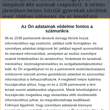
lámpánál álló autónak csapódott. A vétlen
járműben heten, köztük gyerekek sérültek
meg, többen súlyosan, de az ámokfutó
elmenekült. Most kiderült, milyen
Az Ön adatainak védelme fontos a
állapotban vannak a sérültek.
számunkra
Mi és 1538 partnereink tárolunk és/vagy férünk hozzá
információkhoz egy eszközön, például sütik formájában, és
személyes adatokat dolgozunk fel, például egyedi azonosítókat
és standard információkat, amelyeket az eszköz személyre
Egy moldáv állampolgárt köröznek
szabott hirdetésekhez és tartalomhoz, hirdetések és tartalmak
méréséhez, közönségmérésekhez és szolgáltatásfejlesztéshez
A rendőrök elől menekülő 27 éves, moldáv
küld.
Az Ön engedélyével mi és a partnereink eszközleolvasásos
állampolgárságú Tiganciuc Serghei ellen
módszerrel szerzett pontos geolokációs adatokat és azonosítási
elfogatóparancsot adtak ki, de egyelőre nem
információkat is felhasználhatunk. A megfelelő helyre kattintva
hozzájárulhat ahhoz, hogy mi és a 1538 partnereink a fent
sikerült a nyomára bukkanni. A vétlen járműben
leírtak szerint adatkezelést végezzünk. Másik lehetőségként a
négy felnőtt és három gyermek utazott, akiket
hozzájárulás megadása vagy elutasítása előtt részletesebb
információkhoz juthat, és megváltoztathatja beállításait.
kórházba szállítottak.
A Kékvillogó legfrissebb
Felhívjuk figyelmét, hogy személyes adatainak bizonyos
híreit ide kattintva éred el! A Facebookon már