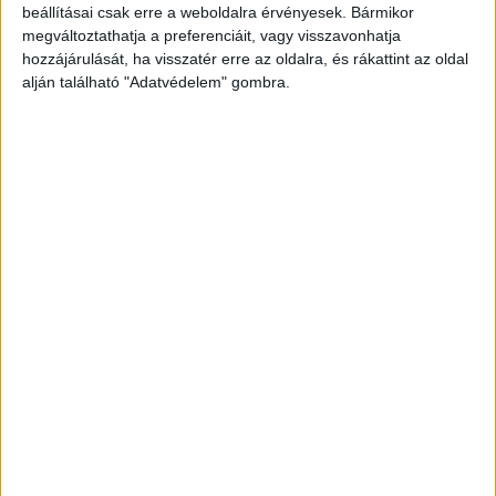
beállításai csak erre a weboldalra érvényesek. Bármikor
megváltoztathatja a preferenciáit, vagy visszavonhatja
hozzájárulását, ha visszatér erre az oldalra, és rákattint az oldal
alján található "Adatvédelem" gombra.
Vádat emeltek
A Kékvillogó.hu
írt arról
, hogy halálos baleset
gondatlan okozása miatt emeltek vádat egy zalai
férfi ellen, aki tavaly nyáron egy
gabonatárolóban pótkocsis traktorjával halálra
gázolta munkatársát. A 48 éves férfi és
munkatársa tavaly nyáron a gősfai
gabonatárolóban a közeli termőföldekről