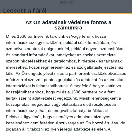
Leesett a fáról
Munkavégzés közben vesztette életét egy ember
Az Ön adatainak védelme fontos a
számunkra
a Somogy megyei Marcaliban. A helyszínről
Mi és 1538 partnereink tárolunk és/vagy férünk hozzá
származó információk szerint a férfi egy fán
információkhoz egy eszközön, például sütik formájában, és
dolgozott, majd leesett onnan. A helyszínre
személyes adatokat dolgozunk fel, például egyedi azonosítókat
és standard információkat, amelyeket az eszköz személyre
mentőhelikopter is érkezett, de a férfi olyan
szabott hirdetésekhez és tartalomhoz, hirdetések és tartalmak
súlyos sérüléseket szenvedett, hogy nem tudták
méréséhez, közönségmérésekhez és szolgáltatásfejlesztéshez
küld.
Az Ön engedélyével mi és a partnereink eszközleolvasásos
megmenteni az életét.
A Kékvillogo.hu
módszerrel szerzett pontos geolokációs adatokat és azonosítási
legfrissebb híreit ide kattintva éred el.
információkat is felhasználhatunk. A megfelelő helyre kattintva
hozzájárulhat ahhoz, hogy mi és a 1538 partnereink a fent
leírtak szerint adatkezelést végezzünk. Másik lehetőségként a
hozzájárulás megadása vagy elutasítása előtt részletesebb
információkhoz juthat, és megváltoztathatja beállításait.
Felhívjuk figyelmét, hogy személyes adatainak bizonyos
kezeléséhez nem feltétlenül szükséges az Ön hozzájárulása, de
jogában áll tiltakozni az ilyen jellegű adatkezelés ellen. A