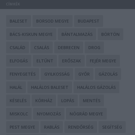
CÍMKÉK
BALESET
BORSOD MEGYE
BUDAPEST
BÁCS-KISKUN MEGYE
BÁNTALMAZÁS
BÖRTÖN
CSALÁD
CSALÁS
DEBRECEN
DROG
ELFOGÁS
ELTŰNT
ERŐSZAK
FEJÉR MEGYE
FENYEGETÉS
GYILKOSSÁG
GYŐR
GÁZOLÁS
HALÁL
HALÁLOS BALESET
HALÁLOS GÁZOLÁS
KÉSELÉS
KÓRHÁZ
LOPÁS
MENTÉS
MISKOLC
NYOMOZÁS
NÓGRÁD MEGYE
PEST MEGYE
RABLÁS
RENDŐRSÉG
SEGÍTSÉG