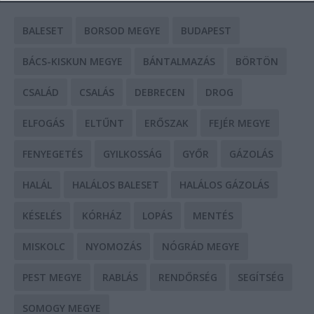
BALESET
BORSOD MEGYE
BUDAPEST
BÁCS-KISKUN MEGYE
BÁNTALMAZÁS
BÖRTÖN
CSALÁD
CSALÁS
DEBRECEN
DROG
ELFOGÁS
ELTŰNT
ERŐSZAK
FEJÉR MEGYE
FENYEGETÉS
GYILKOSSÁG
GYŐR
GÁZOLÁS
HALÁL
HALÁLOS BALESET
HALÁLOS GÁZOLÁS
KÉSELÉS
KÓRHÁZ
LOPÁS
MENTÉS
MISKOLC
NYOMOZÁS
NÓGRÁD MEGYE
PEST MEGYE
RABLÁS
RENDŐRSÉG
SEGÍTSÉG
SOMOGY MEGYE