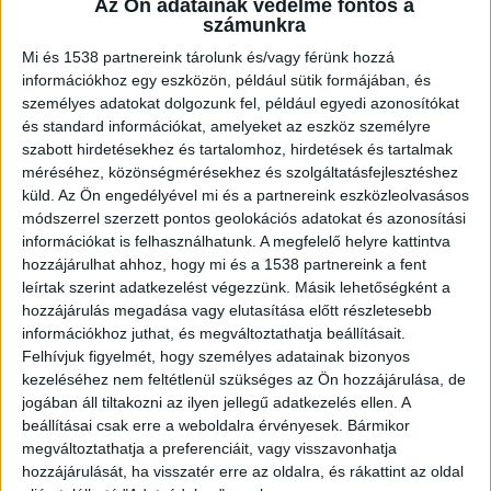
Az Ön adatainak védelme fontos a
számunkra
Elmerült a Tiszában
Mi és 1538 partnereink tárolunk és/vagy férünk hozzá
információkhoz egy eszközön, például sütik formájában, és
Szombat este 6 óra környékén elmerült a
személyes adatokat dolgozunk fel, például egyedi azonosítókat
és standard információkat, amelyeket az eszköz személyre
Tiszában egy fiatal szegedi férfi. A fiatalember a
szabott hirdetésekhez és tartalomhoz, hirdetések és tartalmak
helyszínről származó információk szerint a
méréséhez, közönségmérésekhez és szolgáltatásfejlesztéshez
Boszorkánysziget környékén kerülhetett vízbe,
küld.
Az Ön engedélyével mi és a partnereink eszközleolvasásos
módszerrel szerzett pontos geolokációs adatokat és azonosítási
nagy erőkkel keresték a hatóságok.
A
információkat is felhasználhatunk. A megfelelő helyre kattintva
Kékvillogó.hu legfrissebb híreit ide kattintva éred
hozzájárulhat ahhoz, hogy mi és a 1538 partnereink a fent
leírtak szerint adatkezelést végezzünk. Másik lehetőségként a
el.
hozzájárulás megadása vagy elutasítása előtt részletesebb
információkhoz juthat, és megváltoztathatja beállításait.
Felhívjuk figyelmét, hogy személyes adatainak bizonyos
kezeléséhez nem feltétlenül szükséges az Ön hozzájárulása, de
jogában áll tiltakozni az ilyen jellegű adatkezelés ellen. A
beállításai csak erre a weboldalra érvényesek. Bármikor
megváltoztathatja a preferenciáit, vagy visszavonhatja
hozzájárulását, ha visszatér erre az oldalra, és rákattint az oldal