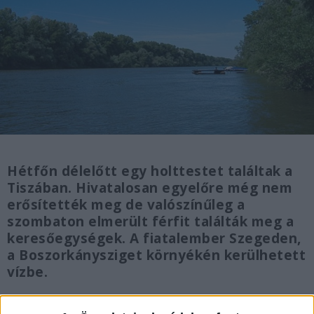
Hétfőn délelőtt egy holttestet találtak a
Tiszában. Hivatalosan egyelőre még nem
erősítették meg de valószínűleg a
szombaton elmerült férfit találták meg a
keresőegységek. A fiatalember Szegeden,
a Boszorkánysziget környékén kerülhetett
vízbe.