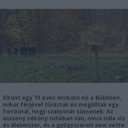
Eltűnt egy 73 éves miskolci nő a Bükkben,
mikor férjével túráztak és megálltak egy
forrásnál, hogy szalonnát süssenek. Az
asszony vékony ruhában van, nincs nála víz
és élelmiszer, és a gyógyszereit sem vette