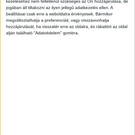
kezeléséhez nem feltétlenül szükséges az Ön hozzájárulása, de
jogában áll tiltakozni az ilyen jellegű adatkezelés ellen. A
beállításai csak erre a weboldalra érvényesek. Bármikor
megváltoztathatja a preferenciáit, vagy visszavonhatja
hozzájárulását, ha visszatér erre az oldalra, és rákattint az oldal
alján található "Adatvédelem" gombra.
Nehezen tájékozódik
Csétényiné Németh Éva Ilona, a család elmondása
szerint, fizikálisan jó állapotban van. Férjével
gyakorlott túrázók, sokat járnak kirándulni,