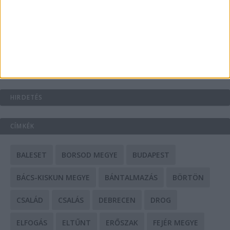
A csőbúvár szivattyúk: mit kell tudni róluk?
Mit tudnak a keleti e-bike-ok?
HIRDETÉS
CÍMKÉK
BALESET
BORSOD MEGYE
BUDAPEST
BÁCS-KISKUN MEGYE
BÁNTALMAZÁS
BÖRTÖN
CSALÁD
CSALÁS
DEBRECEN
DROG
ELFOGÁS
ELTŰNT
ERŐSZAK
FEJÉR MEGYE