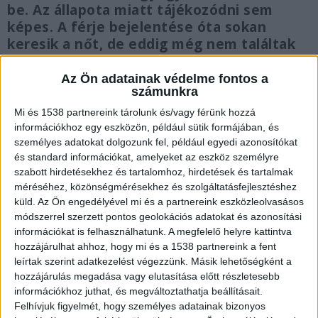
be. Az állapota miatt tájékozódni sem
képes. A férje bejelentése óta sokan
keresik a nőt, de eddig még nem találtak
rá.
Az Ön adatainak védelme fontos a
számunkra
Mi és 1538 partnereink tárolunk és/vagy férünk hozzá
információkhoz egy eszközön, például sütik formájában, és
Túrázás közben tűnt el
személyes adatokat dolgozunk fel, például egyedi azonosítókat
és standard információkat, amelyeket az eszköz személyre
A 73 éves hölgy demens térben időben nehezen
szabott hirdetésekhez és tartalomhoz, hirdetések és tartalmak
tájékozódik, Az eddig rendelkezésre álló
méréséhez, közönségmérésekhez és szolgáltatásfejlesztéshez
küld.
Az Ön engedélyével mi és a partnereink eszközleolvasásos
információk szerint a hölgy pénteken a férjével
módszerrel szerzett pontos geolokációs adatokat és azonosítási
túrázni ment a Miskolci Sanofi gyógyszergyár
információkat is felhasználhatunk. A megfelelő helyre kattintva
hozzájárulhat ahhoz, hogy mi és a 1538 partnereink a fent
melletti erdőben a forrás völgyhöz viszont a túra
leírtak szerint adatkezelést végezzünk. Másik lehetőségként a
során férje szem elől tévesztette elszakadtak
hozzájárulás megadása vagy elutasítása előtt részletesebb
információkhoz juthat, és megváltoztathatja beállításait.
egymástól és a hölgy eltűnt.
Felhívjuk figyelmét, hogy személyes adatainak bizonyos