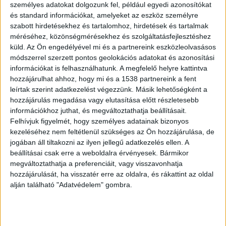
készítésével és árusításával kapcsolatban,
személyes adatokat dolgozunk fel, például egyedi azonosítókat
ezért kapnak most fokozott hatósági
és standard információkat, amelyeket az eszköz személyre
szabott hirdetésekhez és tartalomhoz, hirdetések és tartalmak
figyelmet a gyrosok.
méréséhez, közönségmérésekhez és szolgáltatásfejlesztéshez
küld.
Az Ön engedélyével mi és a partnereink eszközleolvasásos
módszerrel szerzett pontos geolokációs adatokat és azonosítási
információkat is felhasználhatunk. A megfelelő helyre kattintva
hozzájárulhat ahhoz, hogy mi és a 1538 partnereink a fent
Négy büfét bezártak
leírtak szerint adatkezelést végezzünk. Másik lehetőségként a
hozzájárulás megadása vagy elutasítása előtt részletesebb
Az ellenőrzések során több alkalommal kiderült,
információkhoz juthat, és megváltoztathatja beállításait.
hogy vagy megszakadt a hűtési lánc, vagy nem
Felhívjuk figyelmét, hogy személyes adatainak bizonyos
kezeléséhez nem feltétlenül szükséges az Ön hozzájárulása, de
tudták megfelelően igazolni a hús eredetét, vagy
jogában áll tiltakozni az ilyen jellegű adatkezelés ellen. A
a konyhák tisztaságával volt probléma. Az eddig
beállításai csak erre a weboldalra érvényesek. Bármikor
megváltoztathatja a preferenciáit, vagy visszavonhatja
lefolytatott hatósági ellenőrzések közel 70
hozzájárulását, ha visszatér erre az oldalra, és rákattint az oldal
százalékánál találtak kifogásolni valót az
alján található "Adatvédelem" gombra.
ellenőrök, 4 gyrost árusító büfé működését
felfüggesztették.
A Kékvillogó legfrissebb híreit