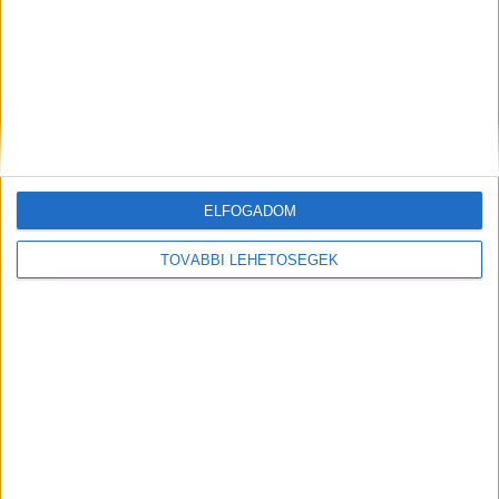
MEGOSZTÁS:
ELFOGADOM
TOVÁBBI LEHETŐSÉGEK
Előző
Következő
Férjével ment kirándulni, de
Gyerekeket és felnőtteket
egy pillanat alatt eltűnt az
rabolt ki az nyílt utcán egy
erdőben egy demens nő a
börtönre ítélt kamasz
Bükkben: Évát napok óta
keresik – fotó a cikkben
FRISS CIKKEK