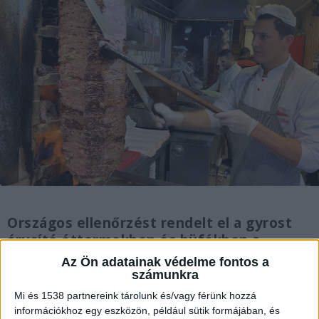
Országos ellenőrzést rendelt el a gyrost
árusító éttermekben és büfékben a
Nemzeti Kereskedelmi és
Az Ön adatainak védelme fontos a
Fogyasztóvédelmi Hatóság. Az NKFH
számunkra
közleménye szerint az utóbbi időben több
Mi és 1538 partnereink tárolunk és/vagy férünk hozzá
probléma is felmerült a gyrosok
információkhoz egy eszközön, például sütik formájában, és