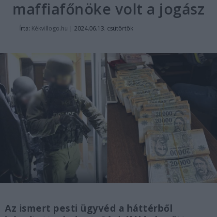
maffiafőnöke volt a jogász
Írta:
Kékvillogo.hu
|
2024.06.13. csütörtök
Az ismert pesti ügyvéd a háttérből