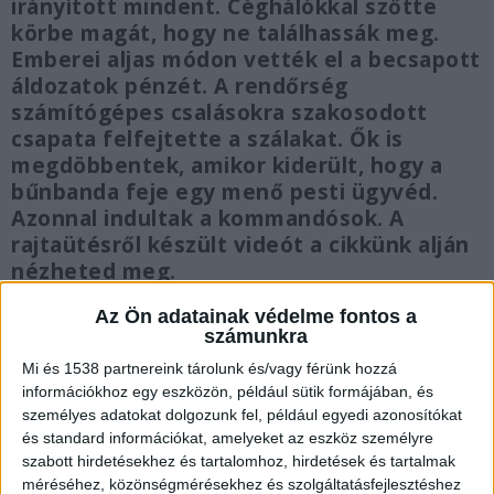
irányított mindent. Céghálókkal szőtte
körbe magát, hogy ne találhassák meg.
Emberei aljas módon vették el a becsapott
áldozatok pénzét. A rendőrség
számítógépes csalásokra szakosodott
csapata felfejtette a szálakat. Ők is
megdöbbentek, amikor kiderült, hogy a
bűnbanda feje egy menő pesti ügyvéd.
Azonnal indultak a kommandósok. A
rajtaütésről készült videót a cikkünk alján
nézheted meg.
Az Ön adatainak védelme fontos a
számunkra
Mi és 1538 partnereink tárolunk és/vagy férünk hozzá
információkhoz egy eszközön, például sütik formájában, és
Követték a rendőrök a pénz útját
személyes adatokat dolgozunk fel, például egyedi azonosítókat
Rengeteg online csalásról adtunk hírt mi is.
és standard információkat, amelyeket az eszköz személyre
szabott hirdetésekhez és tartalomhoz, hirdetések és tartalmak
Számos esetben a csalók valamilyen trükkel
méréséhez, közönségmérésekhez és szolgáltatásfejlesztéshez