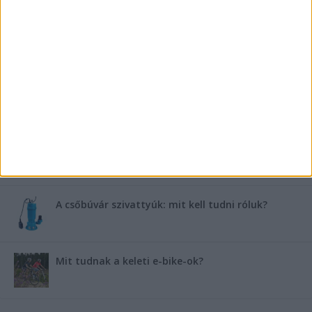
FRISS TÁMOGATÓI TARTALOM
Miért fáj gyakrabban a nők csípője? – A válasz a
medencében rejlik
B-vitamin komplex és folsav: szükséged van rá?
Energiát függetlenül: szigetüzemű megoldások
A csőbúvár szivattyúk: mit kell tudni róluk?
Mit tudnak a keleti e-bike-ok?