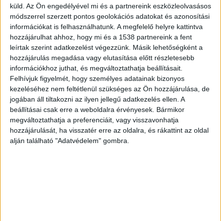
megszerzik az áldozatok bankszámla adatait és
küld.
Az Ön engedélyével mi és a partnereink eszközleolvasásos
módszerrel szerzett pontos geolokációs adatokat és azonosítási
az ott lévő pénzt villámgyorsan eltüntetik. A
információkat is felhasználhatunk. A megfelelő helyre kattintva
nyomozók utána mentek az utalásoknak,
hozzájárulhat ahhoz, hogy mi és a 1538 partnereink a fent
követték a pénzek banki útját, a végén
leírtak szerint adatkezelést végezzünk. Másik lehetőségként a
hozzájárulás megadása vagy elutasítása előtt részletesebb
meglepetést találtak: egy jónevű pesti ügyvédet.
információkhoz juthat, és megváltoztathatja beállításait.
A Kékvillogó legfrissebb híreit ide kattintva éred
Felhívjuk figyelmét, hogy személyes adatainak bizonyos
kezeléséhez nem feltétlenül szükséges az Ön hozzájárulása, de
el! A Facebookon már 341 ezernél is többen
jogában áll tiltakozni az ilyen jellegű adatkezelés ellen. A
követnek minket.
beállításai csak erre a weboldalra érvényesek. Bármikor
megváltoztathatja a preferenciáit, vagy visszavonhatja
hozzájárulását, ha visszatér erre az oldalra, és rákattint az oldal
alján található "Adatvédelem" gombra.