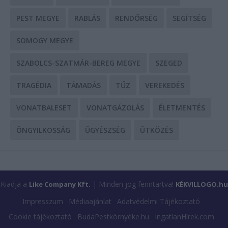
PEST MEGYE
RABLÁS
RENDŐRSÉG
SEGÍTSÉG
SOMOGY MEGYE
SZABOLCS-SZATMÁR-BEREG MEGYE
SZEGED
TRAGÉDIA
TÁMADÁS
TŰZ
VEREKEDÉS
VONATBALESET
VONATGÁZOLÁS
ÉLETMENTÉS
ÖNGYILKOSSÁG
ÜGYÉSZSÉG
ÜTKÖZÉS
Kiadja a
| Minden jog fenntartva!
Like Company Kft.
KÉKVILLOGO.hu
Impresszum
Médiaajánlat
Adatvédelmi Tájékoztató
Cookie tájékoztató
BudaPestkörnyéke.hu
IngatlanHírek.com