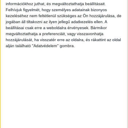
információkhoz juthat, és megváltoztathatja beállításait.
híreit ide kattintva éred el!
Felhívjuk figyelmét, hogy személyes adatainak bizonyos
kezeléséhez nem feltétlenül szükséges az Ön hozzájárulása, de
jogában áll tiltakozni az ilyen jellegű adatkezelés ellen. A
beállításai csak erre a weboldalra érvényesek. Bármikor
megváltoztathatja a preferenciáit, vagy visszavonhatja
hozzájárulását, ha visszatér erre az oldalra, és rákattint az oldal
alján található "Adatvédelem" gombra.
Trágárul beszélt vele
Barbara rászólt, hogy hagyja abba, mert rendőrt