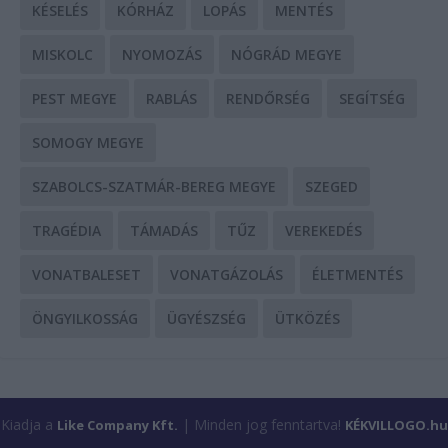
KÉSELÉS
KÓRHÁZ
LOPÁS
MENTÉS
MISKOLC
NYOMOZÁS
NÓGRÁD MEGYE
PEST MEGYE
RABLÁS
RENDŐRSÉG
SEGÍTSÉG
SOMOGY MEGYE
SZABOLCS-SZATMÁR-BEREG MEGYE
SZEGED
TRAGÉDIA
TÁMADÁS
TŰZ
VEREKEDÉS
VONATBALESET
VONATGÁZOLÁS
ÉLETMENTÉS
ÖNGYILKOSSÁG
ÜGYÉSZSÉG
ÜTKÖZÉS
Kiadja a
| Minden jog fenntartva!
Like Company Kft.
KÉKVILLOGO.hu