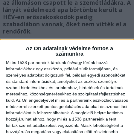
az állomáson csapott le a szemétládákra. A
lányát védelmező apa börtönbe került a
HÉV-en erőszakoskodók pedig
szabadlábon vannak, őket nem vitték el a
rendőrök.
Az Ön adatainak védelme fontos a
számunkra
Mi és 1538 partnereink tárolunk és/vagy férünk hozzá
Zaklatás a HÉV megállóban
információkhoz egy eszközön, például sütik formájában, és
személyes adatokat dolgozunk fel, például egyedi azonosítókat
Egy ukrán származású férfi zaklatott egy 20 éves
és standard információkat, amelyeket az eszköz személyre
fiatal lányt vasárnap délután a kerepesi HÉV-en. A
szabott hirdetésekhez és tartalomhoz, hirdetések és tartalmak
lány, Barbara az Örs vezér téren szállt fel a HÉV-
méréséhez, közönségmérésekhez és szolgáltatásfejlesztéshez
küld.
Az Ön engedélyével mi és a partnereink eszközleolvasásos
re. Rákosfalván pedig három, erősen ittas ukrán
módszerrel szerzett pontos geolokációs adatokat és azonosítási
férfi ült le mellé, akik felváltva beszéltek
információkat is felhasználhatunk. A megfelelő helyre kattintva
hozzájárulhat ahhoz, hogy mi és a 1538 partnereink a fent
magyarul és ukránul. Aztán az egyik férfi elkezdte
leírtak szerint adatkezelést végezzünk. Másik lehetőségként a
fogdosni a lábát.
A Kékvillogó.hu legfrissebb
hozzájárulás megadása vagy elutasítása előtt részletesebb