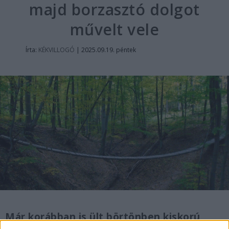
majd borzasztó dolgot
művelt vele
Írta:
KÉKVILLOGÓ
|
2025.09.19. péntek
Már korábban is ült börtönben kiskorú