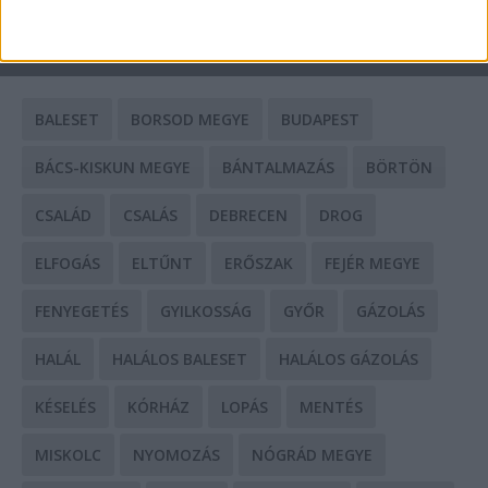
CÍMKÉK
BALESET
BORSOD MEGYE
BUDAPEST
BÁCS-KISKUN MEGYE
BÁNTALMAZÁS
BÖRTÖN
CSALÁD
CSALÁS
DEBRECEN
DROG
ELFOGÁS
ELTŰNT
ERŐSZAK
FEJÉR MEGYE
FENYEGETÉS
GYILKOSSÁG
GYŐR
GÁZOLÁS
HALÁL
HALÁLOS BALESET
HALÁLOS GÁZOLÁS
KÉSELÉS
KÓRHÁZ
LOPÁS
MENTÉS
MISKOLC
NYOMOZÁS
NÓGRÁD MEGYE