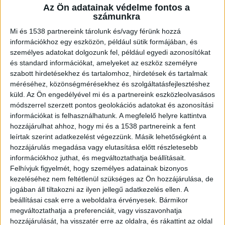
sérelmére elkövetett nemi erőszak
Az Ön adatainak védelme fontos a
bűntette miatt az a 41 éves férfi, aki
számunkra
hétfőn délelőtt a nyakánál fogva
Mi és 1538 partnereink tárolunk és/vagy férünk hozzá
berángatott a dunaújvárosi kiserdőbe egy
információkhoz egy eszközön, például sütik formájában, és
kisfiút, és ott testi cselekmény végzésére
személyes adatokat dolgozunk fel, például egyedi azonosítókat
kényszerítette. Értesüléseink szerint
és standard információkat, amelyeket az eszköz személyre
mindössze 12 éves volt az áldozat.
szabott hirdetésekhez és tartalomhoz, hirdetések és tartalmak
méréséhez, közönségmérésekhez és szolgáltatásfejlesztéshez
küld.
Az Ön engedélyével mi és a partnereink eszközleolvasásos
módszerrel szerzett pontos geolokációs adatokat és azonosítási
információkat is felhasználhatunk. A megfelelő helyre kattintva
hozzájárulhat ahhoz, hogy mi és a 1538 partnereink a fent
Segítséget kért
leírtak szerint adatkezelést végezzünk. Másik lehetőségként a
A kisfiú és családja nemrég költözött
hozzájárulás megadása vagy elutasítása előtt részletesebb
információkhoz juthat, és megváltoztathatja beállításait.
Dunaújvárosba. A gyerek nem volt biztos abban,
Felhívjuk figyelmét, hogy személyes adatainak bizonyos
merre kell mennie az iskolához, ezért
kezeléséhez nem feltétlenül szükséges az Ön hozzájárulása, de
jogában áll tiltakozni az ilyen jellegű adatkezelés ellen. A
útbaigazítást kért a hajléktalan férfitól. A férfi
beállításai csak erre a weboldalra érvényesek. Bármikor
felajánlotta, hogy megmutatja neki az utat, és
megváltoztathatja a preferenciáit, vagy visszavonhatja
hozzájárulását, ha visszatér erre az oldalra, és rákattint az oldal
elkíséri.
A Kékvillogó legfrissebb híreit ide