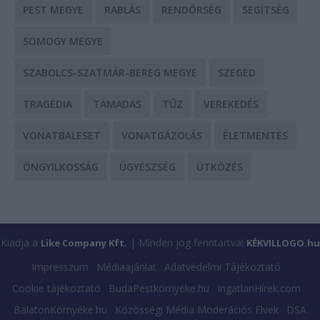
PEST MEGYE
RABLÁS
RENDŐRSÉG
SEGÍTSÉG
SOMOGY MEGYE
SZABOLCS-SZATMÁR-BEREG MEGYE
SZEGED
TRAGÉDIA
TÁMADÁS
TŰZ
VEREKEDÉS
VONATBALESET
VONATGÁZOLÁS
ÉLETMENTÉS
ÖNGYILKOSSÁG
ÜGYÉSZSÉG
ÜTKÖZÉS
Kiadja a
| Minden jog fenntartva!
Like Company Kft.
KÉKVILLOGO.hu
Impresszum
Médiaajánlat
Adatvédelmi Tájékoztató
Cookie tájékoztató
BudaPestkörnyéke.hu
IngatlanHírek.com
BalatonKörnyéke.hu
Közösségi Média Moderációs Elvek
DSA