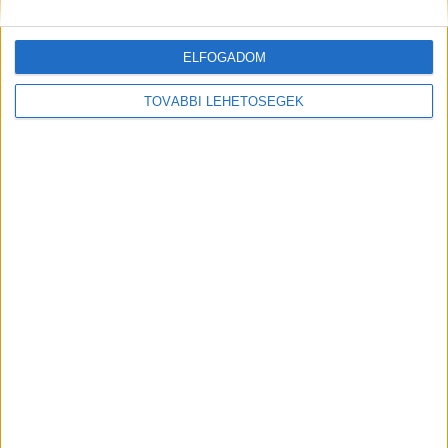
Kiemelt kép:
ELFOGADOM
TOVÁBBI LEHETŐSÉGEK
MEGOSZTÁS: