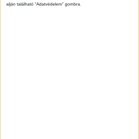
alján található "Adatvédelem" gombra.
kattintva éred el! A Facebookon már 342 ezernél
is többen követnek minket.
Borzasztó dolgot művelt vele