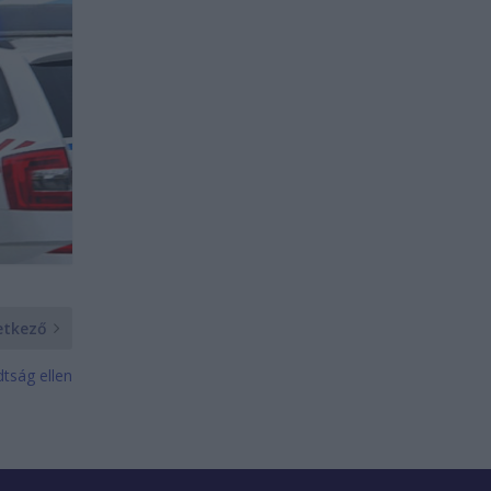
etkező
tság ellen