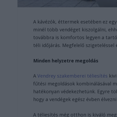
A kávézók, éttermek esetében ez egy 
minél több vendéget kiszolgálni, eh
továbbra is komfortos legyen a tartó
téli időjárás. Megfelelő szigeteléss
Minden helyzetre megoldás
A
Vendrey szakemberei téliesítés
kivi
fűtési megoldások kombinálásával mé
hatékonyan védekezhetünk. Egyre töb
hogy a vendégek egész évben élvezni 
A téliesítés még otthon is kiváló me