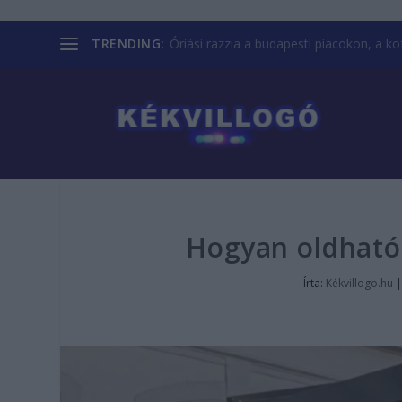
TRENDING:
Óriási razzia a budapesti piacokon, a kofá
Hogyan oldható 
Írta:
Kékvillogo.hu