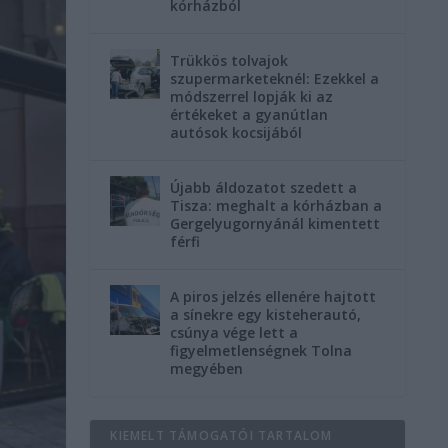
kórházból
Trükkös tolvajok
szupermarketeknél: Ezekkel a
módszerrel lopják ki az
értékeket a gyanútlan
autósok kocsijából
Újabb áldozatot szedett a
Tisza: meghalt a kórházban a
Gergelyugornyánál kimentett
férfi
A piros jelzés ellenére hajtott
a sínekre egy kisteherautó,
csúnya vége lett a
figyelmetlenségnek Tolna
megyében
KIEMELT TÁMOGATÓI TARTALOM