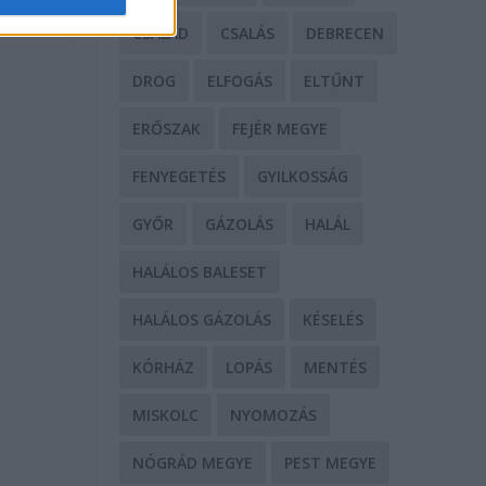
a
CSALÁD
CSALÁS
DEBRECEN
DROG
ELFOGÁS
ELTŰNT
ERŐSZAK
FEJÉR MEGYE
FENYEGETÉS
GYILKOSSÁG
GYŐR
GÁZOLÁS
HALÁL
HALÁLOS BALESET
HALÁLOS GÁZOLÁS
KÉSELÉS
KÓRHÁZ
LOPÁS
MENTÉS
MISKOLC
NYOMOZÁS
NÓGRÁD MEGYE
PEST MEGYE