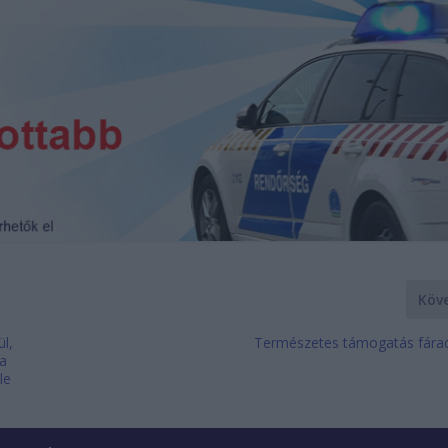
Köv
l,
Természetes támogatás fárad
 a
le