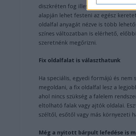
diszkréten fog illeszkedni a környeze
alapján lehet festeni az egész kerete
oldalfal anyagát nézve is több lehet
színes változatban is elérhető, előb
szeretnénk megőrizni.
Fix oldalfalat is választhatunk
Ha speciális, egyedi formájú és nem s
megoldani, a fix oldalfal lesz a legj
ahol nincs szükség a falelem rendsze
eltolható falak vagy ajtók oldalai. Es
széltől, esőtől vagy más környezeti h
Még a nyitott bárpult lefedése is 