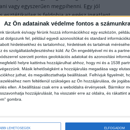
tani vagy egyszerűen megpihenni. Egy jól
 esztétikailag is feldobja az egész ingatlant.
Az Ön adatainak védelme fontos a számunkr
IP oldalfal, ami egyszerre praktikus és sokoldalú.
nk tárolunk és/vagy férünk hozzá információkhoz egy eszközön, példáu
t dolgozunk fel, például egyedi azonosítókat és standard információk
s a széltől, illetve a kültéri élmény komfortosabbá
abott hirdetésekhez és tartalomhoz, hirdetések és tartalmak méréséhe
nyékolástechnikához használható, széles körben lehe
és szolgáltatásfejlesztéshez küld.
Az Ön engedélyével mi és a partne
dszerrel szerzett pontos geolokációs adatokat és azonosítási informác
örnyezetben is.
megfelelő helyre kattintva hozzájárulhat ahhoz, hogy mi és a 1538 partne
 végezzünk. Másik lehetőségként a hozzájárulás megadása vagy elutasí
őek, a keret tetején elhelyezett hengerre vannak
iókhoz juthat, és megváltoztathatja beállításait.
Felhívjuk figyelmét, 
ezeléséhez nem feltétlenül szükséges az Ön hozzájárulása, de jogában 
lehet engedni, amihez használhatunk kézi hajtókart
zelés ellen. A beállításai csak erre a weboldalra érvényesek. Bármikor m
sznos funkció, ha egyszerűen akarjuk megoldani az
isszavonhatja hozzájárulását, ha visszatér erre az oldalra, és rákattint a
lem" gombra.
rsan át akarjuk alakítani a tér kinézetét és
gjelenéssel rendelkezik, az oldalfal ezáltal
ÁBBI LEHETŐSÉGEK
ELFOGADOM