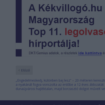
Előző
„Engedelmeskedj, különben baj lesz” – 20 méteren keresztü
a nyakánál fogva vonszolta az erdőbe a 12 éves áldozatát
dunaújvárosi hajléktalan, majd borzasztó dolgot művelt ve