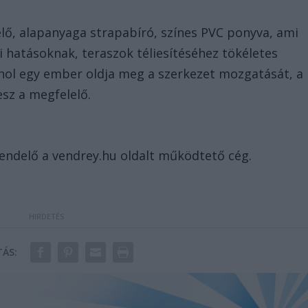
lelő, alapanyaga strapabíró, színes PVC ponyva, ami
i hatásoknak, teraszok téliesítéséhez tökéletes
ahol egy ember oldja meg a szerkezet mozgatását, a
sz a megfelelő.
rendelő a vendrey.hu oldalt működtető cég.
ÁS: