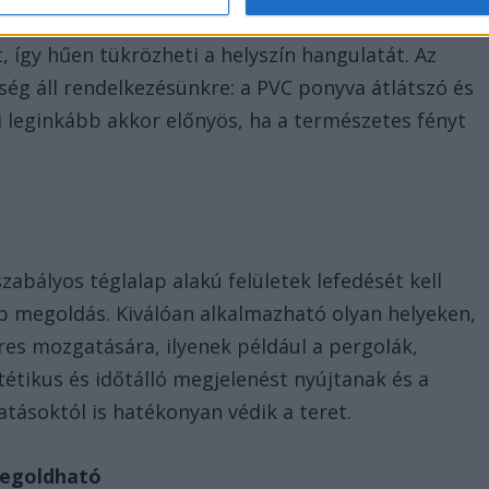
tbe, optikailag sem lesz zavaró elem. A RAL színskál
t, így hűen tükrözheti a helyszín hangulatát. Az
őség áll rendelkezésünkre: a PVC ponyva átlátszó és
bi leginkább akkor előnyös, ha a természetes fényt
zabályos téglalap alakú felületek lefedését kell
obb megoldás. Kiválóan alkalmazható olyan helyeken,
res mozgatására, ilyenek például a pergolák,
ztétikus és időtálló megjelenést nyújtanak és a
atásoktól is hatékonyan védik a teret.
megoldható