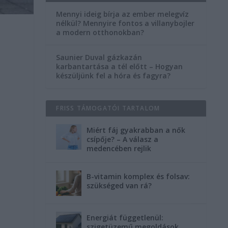
Mennyi ideig bírja az ember melegvíz
nélkül? Mennyire fontos a villanybojler
a modern otthonokban?
Saunier Duval gázkazán
karbantartása a tél előtt – Hogyan
készüljünk fel a hóra és fagyra?
FRISS TÁMOGATÓI TARTALOM
Miért fáj gyakrabban a nők
csípője? – A válasz a
medencében rejlik
B-vitamin komplex és folsav:
szükséged van rá?
Energiát függetlenül:
szigetüzemű megoldások