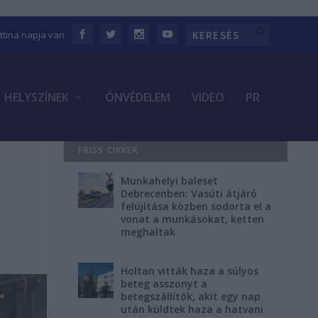
ettina napja van
HELYSZÍNEK
ÖNVÉDELEM
VIDEO
PR
FRISS CIKKEK
Munkahelyi baleset
Debrecenben: Vasúti átjáró
felújítása közben sodorta el a
vonat a munkásokat, ketten
meghaltak
Holtan vitták haza a súlyos
beteg asszonyt a
betegszállítók, akit egy nap
után küldtek haza a hatvani