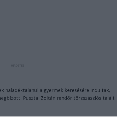
gek haladéktalanul a gyermek keresésére indultak,
megbízott, Pusztai Zoltán rendőr törzszászlós talált