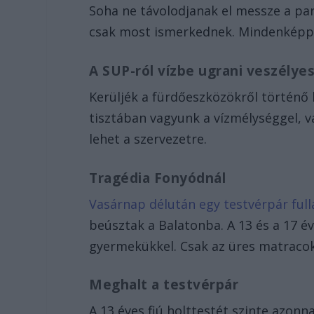
Soha ne távolodjanak el messze a pa
csak most ismerkednek. Mindenképpe
A SUP-ról vízbe ugrani veszélye
Kerüljék a fürdőeszközökről történő 
tisztában vagyunk a vízmélységgel, v
lehet a szervezetre.
Tragédia Fonyódnál
Vasárnap délután egy testvérpár full
beúsztak a Balatonba. A 13 és a 17 é
gyermekükkel. Csak az üres matracok
Meghalt a testvérpár
A 13 éves fiú holttestét szinte azonn