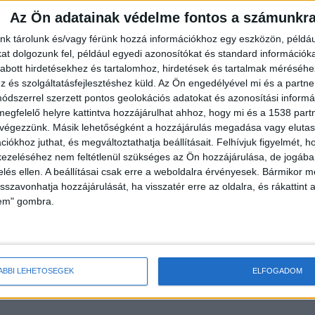
Az Ön adatainak védelme fontos a számunkr
nk tárolunk és/vagy férünk hozzá információkhoz egy eszközön, példáu
t dolgozunk fel, például egyedi azonosítókat és standard információk
abott hirdetésekhez és tartalomhoz, hirdetések és tartalmak méréséhe
ott a vízben egy SUP deszkán, láthatóan teljesen
és szolgáltatásfejlesztéshez küld.
Az Ön engedélyével mi és a partne
dszerrel szerzett pontos geolokációs adatokat és azonosítási informác
ndőr.
megfelelő helyre kattintva hozzájárulhat ahhoz, hogy mi és a 1538 partne
 végezzünk. Másik lehetőségként a hozzájárulás megadása vagy elutasí
iókhoz juthat, és megváltoztathatja beállításait.
Felhívjuk figyelmét, 
ezeléséhez nem feltétlenül szükséges az Ön hozzájárulása, de jogában 
vízből, és a szolgálati autóval az aggódó szüleihez
zelés ellen. A beállításai csak erre a weboldalra érvényesek. Bármikor m
isszavonhatja hozzájárulását, ha visszatér erre az oldalra, és rákattint a
lem" gombra.
szörföt bérlő fiatal tűnt el Siófoknál a mélyvízben. 
, hogy üresen sodródik a vízieszköz.
ÁBBI LEHETŐSÉGEK
ELFOGADOM