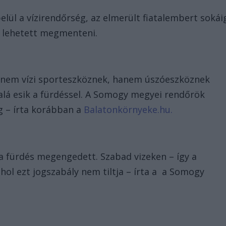
belül a vízirendőrség, az elmerült fiatalembert sokái
m lehetett megmenteni.
UP nem vízi sporteszköznek, hanem úszóeszköznek
 alá esik a fürdéssel. A Somogy megyei rendőrök
 – írta korábban a
Balatonkörnyeke.hu.
l a fürdés megengedett. Szabad vizeken – így a
ahol ezt jogszabály nem tiltja – írta a a Somogy