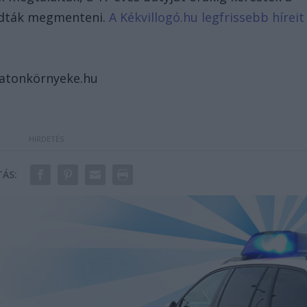
udták megmenteni.
A Kékvillogó.hu legfrissebb híreit
alatonkörnyeke.hu
ÁS: