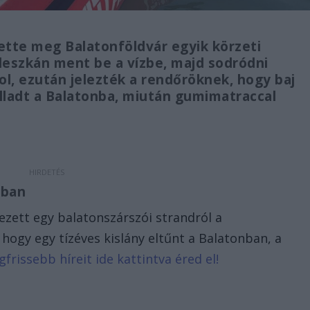
ette meg Balatonföldvár egyik körzeti
deszkán ment be a vízbe, majd sodródni
ol, ezután jelezték a rendőröknek, hogy baj
lladt a Balatonba, miután gumimatraccal
nban
zett egy balatonszárszói strandról a
hogy egy tízéves kislány eltűnt a Balatonban, a
gfrissebb híreit ide kattintva éred el!