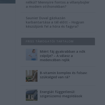
nélkül? Mennyire fontos a villanybojler
a modern otthonokban?
Saunier Duval gázkazán
karbantartása a tél előtt – Hogyan
készüljünk fel a hóra és fagyra?
FRISS TÁMOGATÓI TARTALOM
Miért fáj gyakrabban a nők
csípője? – A válasz a
medencében rejlik
B-vitamin komplex és folsav:
szükséged van rá?
Energiát függetlenül:
szigetüzemű megoldások