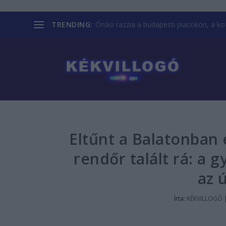
TRENDING:
Óriási razzia a budapesti piacokon, a kofá
Eltűnt a Balatonban 
rendőr talált rá: a 
az 
Írta:
KÉKVILLOGÓ