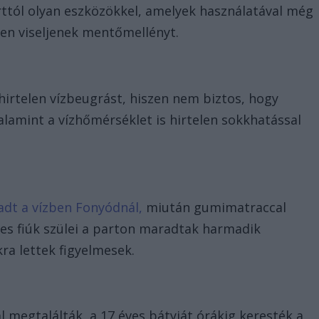
rttól olyan eszközökkel, amelyek használatával még
n viseljenek mentőmellényt.
s
hirtelen vízbeugrást, hiszen nem biztos, hogy
alamint a vízhőmérséklet is hirtelen sokkhatással
adt a vízben Fonyódnál,
miután gumimatraccal
ves fiúk szülei a parton maradtak harmadik
ra lettek figyelmesek.
al megtalálták, a 17 éves bátyját órákig keresték a