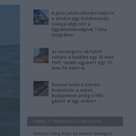
A piros jelzés ellenére hajtott
a sínekre egy kisteherautó,
csúnya vége lett a
figyelmetlenségnek Tolna
megyében
Az esztergomi várfalról
zuhant a halálba egy 30 éves
férfi, tavaly ugyanitt egy 13
éves fiú esett le
Rosszul indul a szerda:
Budaörsön a vonat,
Budapesten pedig a HÉV
gázolt el egy embert
KIEMELT TÁMOGATÓI TARTALOM
Mennyi ideig bírja az ember melegvíz