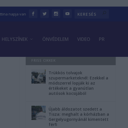
ettina napja van
HELYSZÍNEK
ÖNVÉDELEM
VIDEO
PR
FRISS CIKKEK
Trükkös tolvajok
szupermarketeknél: Ezekkel a
módszerrel lopják ki az
értékeket a gyanútlan
autósok kocsijából
Újabb áldozatot szedett a
Tisza: meghalt a kórházban a
Gergelyugornyánál kimentett
férfi