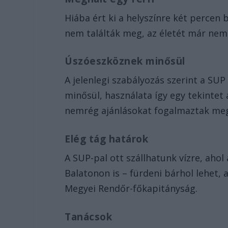
Hiába ért ki a helyszínre két percen 
nem találták meg, az életét már ne
Úszóeszköznek minősül
A jelenlegi szabályozás szerint a S
minősül, használata így egy tekintet
nemrég ajánlásokat fogalmaztak meg
Elég tág határok
A SUP-pal ott szállhatunk vízre, aho
Balatonon is – fürdeni bárhol lehet, 
Megyei Rendőr-főkapitányság.
Tanácsok