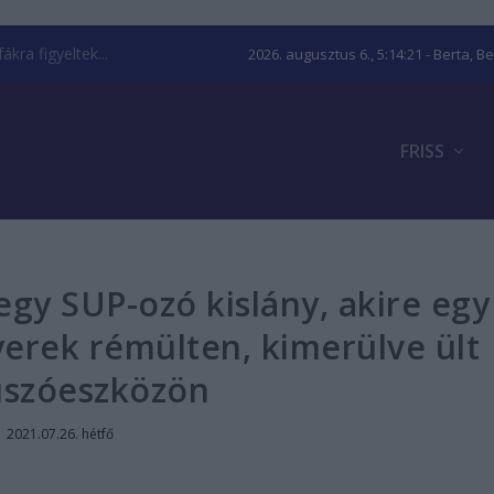
kra figyeltek...
2026. augusztus 6., 5:14:22
- Berta, B
FRISS
egy SUP-ozó kislány, akire egy
gyerek rémülten, kimerülve ült
úszóeszközön
|
2021.07.26. hétfő