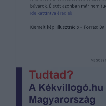
búvárok. Életét azonban már nem t
ide kattintva éred el!
Kiemelt kép: illusztráció – Forrás: B
MEGOSZT