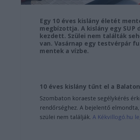
Egy 10 éves kislány életét ment
megbízottja. A kislány egy SUP 
kezdett. Szülei nem találták seh
van. Vasárnap egy testvérpár fu
mentek a vízbe.
10 éves kislány tűnt el a Balato
Szombaton koraeste segélykérés érke
rendőrséghez. A bejelentő elmondta, 
szülei nem találják.
A Kékvillogó.hu le