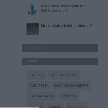
A csőbúvár szivattyúk: mit
kell tudni róluk?
Mit tudnak a keleti e-bike-ok?
HIRDETÉS
CÍMKÉK
BALESET
BORSOD MEGYE
BUDAPEST
BÁCS-KISKUN MEGYE
BÁNTALMAZÁS
BÖRTÖN
CSALÁD
CSALÁS
DEBRECEN