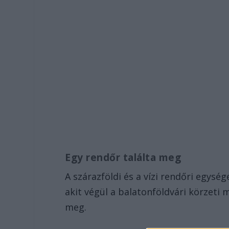
Egy rendőr találta meg
A szárazföldi és a vízi rendőri egysé
akit végül a balatonföldvári körzeti 
meg.