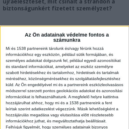
újraélesztését, mit csinált a strandon a
biztonságunkért fizetett személyzet?
Az Ön adatainak védelme fontos a
számunkra
A strandolók vették észre
Mi és 1538 partnereink tárolunk és/vagy férünk hozzá
Az egyik 13. kerületi strandon teljesített
információkhoz egy eszközön, például sütik formájában, és
szolgálatot egy angyalföldi járőrpár, akiknek
személyes adatokat dolgozunk fel, például egyedi azonosítókat
és standard információkat, amelyeket az eszköz személyre
tegnap délután 13 óra 40 perckor szóltak a
szabott hirdetésekhez és tartalomhoz, hirdetések és tartalmak
strandolók, hogy az egyik medencéből egy
méréséhez, közönségmérésekhez és szolgáltatásfejlesztéshez
küld.
Az Ön engedélyével mi és a partnereink eszközleolvasásos
eszméletlen kisfiút emeltek a partra, és
módszerrel szerzett pontos geolokációs adatokat és azonosítási
megkezdték az újraélesztését.
A Kékvillogó.hu
információkat is felhasználhatunk. A megfelelő helyre kattintva
legfrissebb híreit ide kattintva éred el!
hozzájárulhat ahhoz, hogy mi és a 1538 partnereink a fent
leírtak szerint adatkezelést végezzünk. Másik lehetőségként a
hozzájárulás megadása vagy elutasítása előtt részletesebb
információkhoz juthat, és megváltoztathatja beállításait.
Felhívjuk figyelmét, hogy személyes adatainak bizonyos