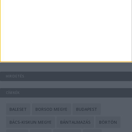
Energiát függetlenül: szigetüzemű megoldások
A csőbúvár szivattyúk: mit kell tudni róluk?
Mit tudnak a keleti e-bike-ok?
HIRDETÉS
CÍMKÉK
BALESET
BORSOD MEGYE
BUDAPEST
BÁCS-KISKUN MEGYE
BÁNTALMAZÁS
BÖRTÖN