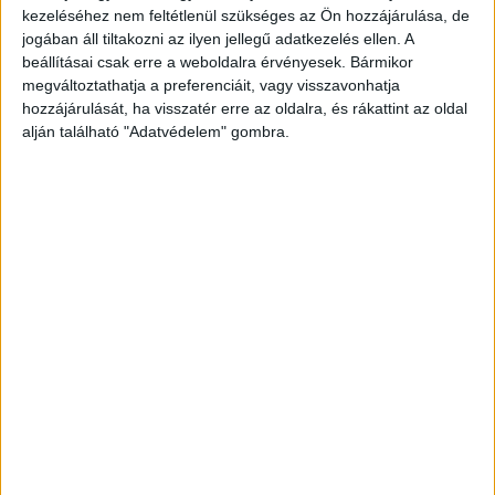
kezeléséhez nem feltétlenül szükséges az Ön hozzájárulása, de
jogában áll tiltakozni az ilyen jellegű adatkezelés ellen. A
beállításai csak erre a weboldalra érvényesek. Bármikor
megváltoztathatja a preferenciáit, vagy visszavonhatja
hozzájárulását, ha visszatér erre az oldalra, és rákattint az oldal
alján található "Adatvédelem" gombra.
Rendőrök segítettek az édesanyának
Ács-Major Kitti rendőr törzsőrmester a strand
személyzetével közreműködve azonnal átvette az
anyától a gyerek szívmasszázsát, míg társa,
Somogyi Balázs törzsőrmester mentőt hívott. A 7