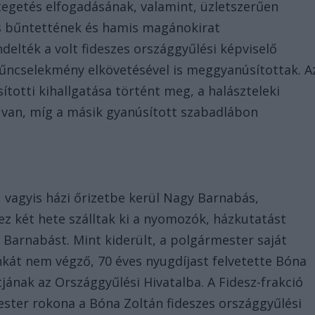
ztegetés elfogadásának, valamint, üzletszerűen
lás bűntettének és hamis magánokirat
delték a volt fideszes országgyűlési képviselő
bűncselekmény elkövetésével is meggyanúsítottak. A
otti kihallgatása történt meg, a halászteleki
 van, míg a másik gyanúsított szabadlábon
 vagyis házi őrizetbe kerül Nagy Barnabás,
z két hete szálltak ki a nyomozók, házkutatást
 Barnabást. Mint kiderült, a polgármester saját
kát nem végző, 70 éves nyugdíjast felvetette Bóna
jának az Országgyűlési Hivatalba. A Fidesz-frakció
ster rokona a Bóna Zoltán fideszes országgyűlési