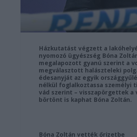
Házkutatást végzett a lakóhelyé
nyomozó ügyészség Bóna Zoltán 
megalapozott gyanú szerint a v
megválasztott halászteleki pol
édesanyját az egyik országgyűl
nélkül foglalkoztassa személyi t
vád szerint – visszapörgettek a v
börtönt is kaphat Bóna Zoltán.
Bóna Zoltán vették őrizetbe