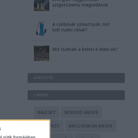
szigetüzemű megoldások
A csőbúvár szivattyúk: mit
kell tudni róluk?
Mit tudnak a keleti e-bike-ok?
HIRDETÉS
CÍMKÉK
BALESET
BORSOD MEGYE
BUDAPEST
BÁCS-KISKUN MEGYE
a
l sütik formájában,