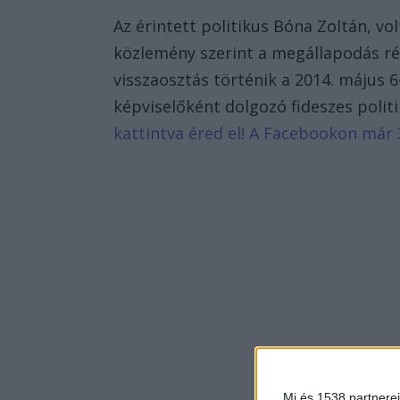
Az érintett politikus Bóna Zoltán, vol
közlemény szerint a megállapodás rés
visszaosztás történik a 2014. május 6
képviselőként dolgozó fideszes polit
kattintva éred el! A Facebookon már 
Mi és 1538 partnerei