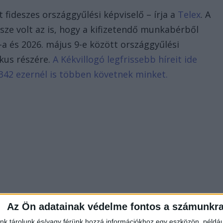
t fideszes országgyűlési képviselő – írja a
Telex
. A
ze volt az is, hogy a kifizetendő munkabérből
-a és 2026. május 9-e között országgyűlési
ikus részére.
A Kékvillogó legfrissebb híreit ide
342 ezernél is többen követnek minket.
Az Ön adatainak védelme fontos a számunkr
nk tárolunk és/vagy férünk hozzá információkhoz egy eszközön, példáu