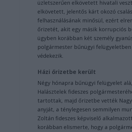
üzletszerűen elkövetett hivatali ves
elkövetett, jelentős kárt okozó csa
felhasználásának minősül, ezért elren
őrizetét, akit egy másik korrupciós 
ügyben korábban két személy gyanúsít
polgármester bűnügyi felügyeletben
védekezik.
Házi őrizetbe került
Négy hónapra bűnügyi felügyelet alá,
Halásztelek fideszes polgármesteréhe
tartottak, majd őrizetbe vették Nagy
anyját, a ténylegesen semmilyen mun
Zoltán fideszes képviselő alkalmazott
korábban elismerte, hogy a polgárme