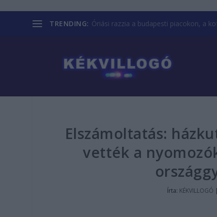
TRENDING:
Óriási razzia a budapesti piacokon, a kofá
Elszámoltatás: házkut
vették a nyomozók 
országgy
Írta:
KÉKVILLOGÓ