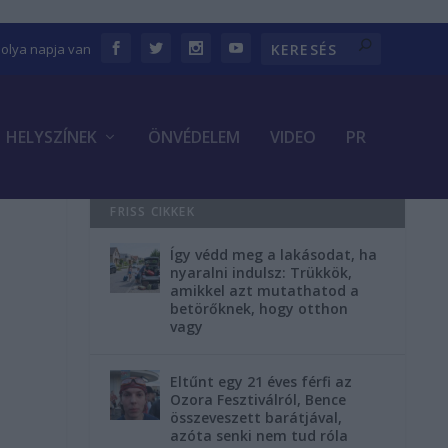
bolya napja van
HELYSZÍNEK
ÖNVÉDELEM
VIDEO
PR
FRISS CIKKEK
Így védd meg a lakásodat, ha
e
nyaralni indulsz: Trükkök,
amikkel azt mutathatod a
betörőknek, hogy otthon
vagy
Eltűnt egy 21 éves férfi az
Ozora Fesztiválról, Bence
összeveszett barátjával,
azóta senki nem tud róla