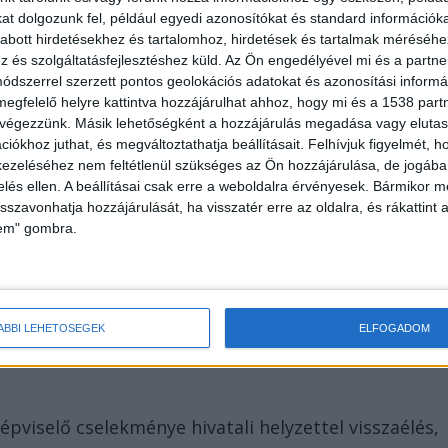
t dolgozunk fel, például egyedi azonosítókat és standard információk
abott hirdetésekhez és tartalomhoz, hirdetések és tartalmak méréséhe
és szolgáltatásfejlesztéshez küld.
Az Ön engedélyével mi és a partne
dszerrel szerzett pontos geolokációs adatokat és azonosítási informác
megfelelő helyre kattintva hozzájárulhat ahhoz, hogy mi és a 1538 partne
téssel megkötött, valótlan tartalmú
 végezzünk. Másik lehetőségként a hozzájárulás megadása vagy elutasí
iókhoz juthat, és megváltoztathatja beállításait.
Felhívjuk figyelmét, 
rszággyűlés Hivatalát összesen 14 301 250 forint
ezeléséhez nem feltétlenül szükséges az Ön hozzájárulása, de jogában 
tkár tényleges munkát nem végzett, a munkabér nagy
zelés ellen. A beállításai csak erre a weboldalra érvényesek. Bármikor m
lkozás fenntartásáért többszázezer forintos
isszavonhatja hozzájárulását, ha visszatér erre az oldalra, és rákattint a
lem" gombra.
viselőnek. A fiktív munkaviszony 2026. április 22-én
ÁBBI LEHETŐSÉGEK
ELFOGADOM
képviselő cselekménye hivatali helyzettel visszaélés,