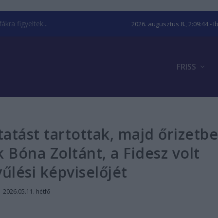
kra figyeltek...
2026. augusztus 8., 2:09:45
- I
FRISS
atást tartottak, majd őrizetb
Bóna Zoltánt, a Fidesz volt
űlési képviselőjét
|
2026.05.11. hétfő