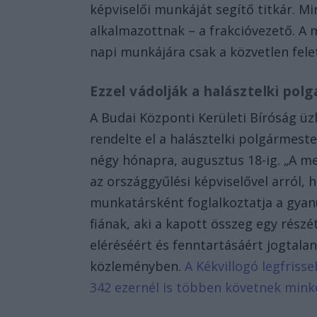
képviselői munkáját segítő titkár. Mi
alkalmazottnak – a frakcióvezető. A m
napi munkájára csak a közvetlen fele
Ezzel vádolják a halásztelki po
A Budai Központi Kerületi Bíróság üz
rendelte el a halásztelki polgármest
négy hónapra, augusztus 18-ig. „A m
az országgyűlési képviselővel arról,
munkatársként foglalkoztatja a gyanús
fiának, aki a kapott összeg egy részé
eléréséért és fenntartásáért jogtalan 
közleményben.
A Kékvillogó legfriss
342 ezernél is többen követnek mink