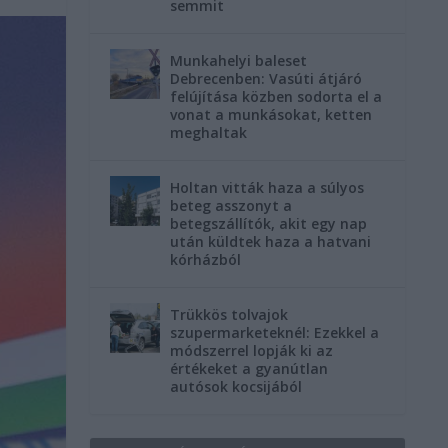
semmit
Munkahelyi baleset
Debrecenben: Vasúti átjáró
felújítása közben sodorta el a
vonat a munkásokat, ketten
meghaltak
Holtan vitták haza a súlyos
beteg asszonyt a
betegszállítók, akit egy nap
után küldtek haza a hatvani
kórházból
Trükkös tolvajok
szupermarketeknél: Ezekkel a
módszerrel lopják ki az
értékeket a gyanútlan
autósok kocsijából