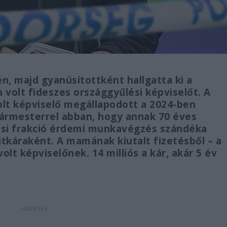
n, majd gyanúsítottként hallgatta ki a
volt fideszes országgyűlési képviselőt. A
olt képviselő megállapodott a 2024-ben
gármesterrel abban, hogy annak 70 éves
ési frakció érdemi munkavégzés szándéka
itkáraként. A mamának kiutalt fizetésből – a
olt képviselőnek. 14 milliós a kár, akár 5 év