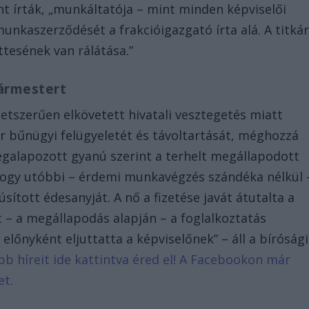
nt írták, „munkáltatója – mint minden képviselői
unkaszerződését a frakcióigazgató írta alá. A titká
ttesének van rálátása.”
lgármestert
letszerűen elkövetett hivatali vesztegetés miatt
er bűnügyi felügyeletét és távoltartását, méghozzá
egalapozott gyanú szerint a terhelt megállapodott
 hogy utóbbi – érdemi munkavégzés szándéka nélkül 
ított édesanyját. A nő a fizetése javát átutalta a
t – a megállapodás alapján – a foglalkoztatás
előnyként eljuttatta a képviselőnek” – áll a bírósági
ebb híreit ide kattintva éred el! A Facebookon már
et.