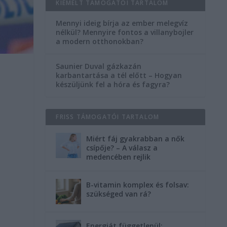
KIEMELT TÁMOGATÓI TARTALOM
Mennyi ideig bírja az ember melegvíz
nélkül? Mennyire fontos a villanybojler
a modern otthonokban?
Saunier Duval gázkazán
karbantartása a tél előtt – Hogyan
készüljünk fel a hóra és fagyra?
FRISS TÁMOGATÓI TARTALOM
Miért fáj gyakrabban a nők
csípője? – A válasz a
medencében rejlik
B-vitamin komplex és folsav:
szükséged van rá?
Energiát függetlenül: