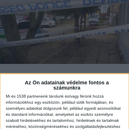
Családi tragédia történt május 2-án este a
Az Ön adatainak védelme fontos a
hajdú-bihari Hosszúpályiban. A nyomozás
számunkra
szerint a gyanúsított olyan súlyosan
Mi és 1538 partnereink tárolunk és/vagy férünk hozzá
bántalmazta saját apját, hogy már nem
információkhoz egy eszközön, például sütik formájában, és
lehetett rajta segíteni. A rendőrök
személyes adatokat dolgozunk fel, például egyedi azonosítókat
őrizetbe vették a 30 éves férfit, a bíróság
és standard információkat, amelyeket az eszköz személyre
pedig elrendelte letartóztatását.
szabott hirdetésekhez és tartalomhoz, hirdetések és tartalmak
méréséhez, közönségmérésekhez és szolgáltatásfejlesztéshez