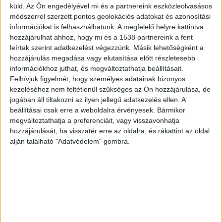
küld.
Az Ön engedélyével mi és a partnereink eszközleolvasásos
módszerrel szerzett pontos geolokációs adatokat és azonosítási
információkat is felhasználhatunk. A megfelelő helyre kattintva
hozzájárulhat ahhoz, hogy mi és a 1538 partnereink a fent
Családi veszekedés tört ki
leírtak szerint adatkezelést végezzünk. Másik lehetőségként a
hozzájárulás megadása vagy elutasítása előtt részletesebb
A férfi több családtagjába is belekötött május 2-
információkhoz juthat, és megváltoztathatja beállításait.
án este. Valakivel csak veszekedett, édesapját
Felhívjuk figyelmét, hogy személyes adatainak bizonyos
viszont többször is megütötte, megrúgta.
kezeléséhez nem feltétlenül szükséges az Ön hozzájárulása, de
jogában áll tiltakozni az ilyen jellegű adatkezelés ellen. A
Fékevesztett dühe akkor sem csillapodott,
beállításai csak erre a weboldalra érvényesek. Bármikor
amikor apja bordatörésre és erős fájdalomra
megváltoztathatja a preferenciáit, vagy visszavonhatja
hozzájárulását, ha visszatér erre az oldalra, és rákattint az oldal
panaszkodott.
A Kékvillogó legfrissebb híreit ide
alján található "Adatvédelem" gombra.
kattintva éred el! A Facebookon már 342 ezernél
is többen követnek minket.