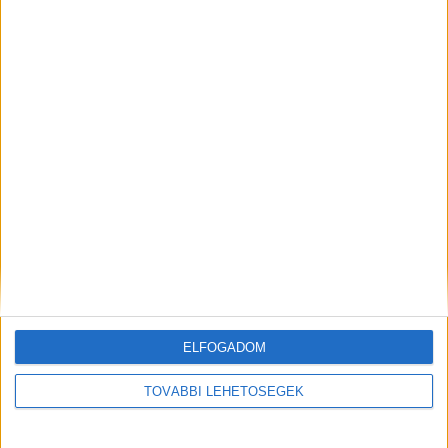
fog dönteni.
A Kékvillogó legfrissebb híreit ide
kattintva éred el! A Facebookon már 342 ezernél
is többen követnek minket.
Kiemelt kép: illusztráció
MEGOSZTÁS:
ELFOGADOM
TOVÁBBI LEHETŐSÉGEK