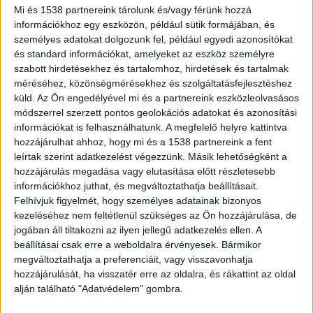
Mi és 1538 partnereink tárolunk és/vagy férünk hozzá
Együtt élt az apjával
információkhoz egy eszközön, például sütik formájában, és
személyes adatokat dolgozunk fel, például egyedi azonosítókat
A férfi együtt élt az édesapjával, a bűnügy
és standard információkat, amelyeket az eszköz személyre
sértettjével Fóton. Mindkét férfi alkoholizáló
szabott hirdetésekhez és tartalomhoz, hirdetések és tartalmak
méréséhez, közönségmérésekhez és szolgáltatásfejlesztéshez
életmódot folytatott, közöttük gyakoriak voltak
küld.
Az Ön engedélyével mi és a partnereink eszközleolvasásos
a viták. A fiatalabb férfinak nem volt rendszeres
módszerrel szerzett pontos geolokációs adatokat és azonosítási
információkat is felhasználhatunk. A megfelelő helyre kattintva
jövedelme, ezért az édesapja által vásárolt
hozzájárulhat ahhoz, hogy mi és a 1538 partnereink a fent
élelmiszerből evett.
A Kékvillogó legfrissebb
leírtak szerint adatkezelést végezzünk. Másik lehetőségként a
híreit ide kattintva éred el! A Facebookon már
hozzájárulás megadása vagy elutasítása előtt részletesebb
információkhoz juthat, és megváltoztathatja beállításait.
342 ezernél is többen követnek minket.
Felhívjuk figyelmét, hogy személyes adatainak bizonyos
kezeléséhez nem feltétlenül szükséges az Ön hozzájárulása, de
jogában áll tiltakozni az ilyen jellegű adatkezelés ellen. A
beállításai csak erre a weboldalra érvényesek. Bármikor
megváltoztathatja a preferenciáit, vagy visszavonhatja
hozzájárulását, ha visszatér erre az oldalra, és rákattint az oldal
alján található "Adatvédelem" gombra.