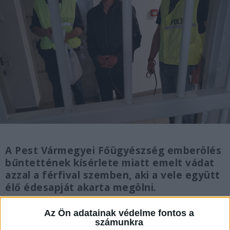
A Pest Vármegyei Főügyészség emberölés
bűntettének kísérlete miatt emelt vádat
azzal a férfival szemben, aki a vele együtt
élő édesapját akarta megölni.
Az Ön adatainak védelme fontos a
számunkra