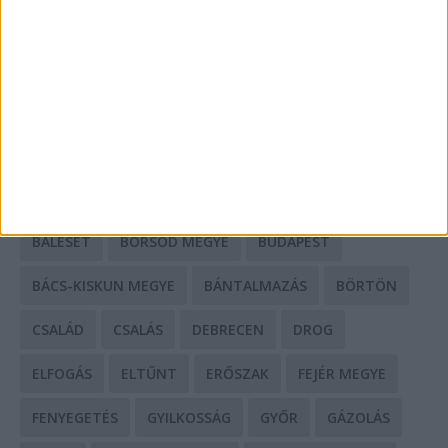
Mit tudnak a keleti e-bike-ok?
HIRDETÉS
CÍMKÉK
BALESET
BORSOD MEGYE
BUDAPEST
BÁCS-KISKUN MEGYE
BÁNTALMAZÁS
BÖRTÖN
CSALÁD
CSALÁS
DEBRECEN
DROG
ELFOGÁS
ELTŰNT
ERŐSZAK
FEJÉR MEGYE
FENYEGETÉS
GYILKOSSÁG
GYŐR
GÁZOLÁS