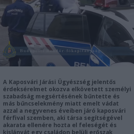
A Kaposvári Járási Ügyészség jelentős
érdeksérelmet okozva elkövetett személyi
szabadság megsértésének bűntette és
más bűncselekmény miatt emelt vádat
azzal a negyvenes éveiben járó kaposvári
férfival szemben, aki társa segítségével
akarata ellenére hozta el feleségét és
kislányát egy családon belüli erőszak