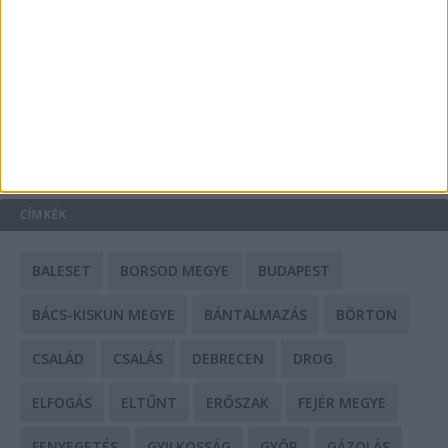
Mit tudnak a keleti e-bike-ok?
HIRDETÉS
CÍMKÉK
BALESET
BORSOD MEGYE
BUDAPEST
BÁCS-KISKUN MEGYE
BÁNTALMAZÁS
BÖRTÖN
CSALÁD
CSALÁS
DEBRECEN
DROG
ELFOGÁS
ELTŰNT
ERŐSZAK
FEJÉR MEGYE
FENYEGETÉS
GYILKOSSÁG
GYŐR
GÁZOLÁS