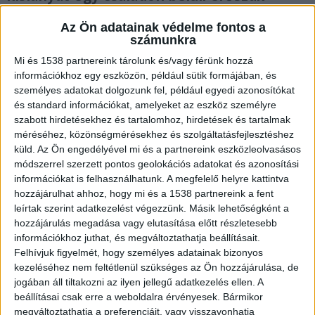
áldozatainak fenntartott otthonból.
Az Ön adatainak védelme fontos a
számunkra
Mi és 1538 partnereink tárolunk és/vagy férünk hozzá
információkhoz egy eszközön, például sütik formájában, és
Rendszeresen bántotta a feleségét
személyes adatokat dolgozunk fel, például egyedi azonosítókat
és standard információkat, amelyeket az eszköz személyre
A büntetett előéletű férfi korábban rendszeresen
szabott hirdetésekhez és tartalomhoz, hirdetések és tartalmak
méréséhez, közönségmérésekhez és szolgáltatásfejlesztéshez
bántalmazta, becsmérelte feleségét, míg közös
küld.
Az Ön engedélyével mi és a partnereink eszközleolvasásos
gyermekükkel többször volt türelmetlen és
módszerrel szerzett pontos geolokációs adatokat és azonosítási
információkat is felhasználhatunk. A megfelelő helyre kattintva
agresszív.
A Kékvillogó.hu legfrissebb híreit ide
hozzájárulhat ahhoz, hogy mi és a 1538 partnereink a fent
kattintva éred el!
leírtak szerint adatkezelést végezzünk. Másik lehetőségként a
hozzájárulás megadása vagy elutasítása előtt részletesebb
információkhoz juthat, és megváltoztathatja beállításait.
Felhívjuk figyelmét, hogy személyes adatainak bizonyos
kezeléséhez nem feltétlenül szükséges az Ön hozzájárulása, de
jogában áll tiltakozni az ilyen jellegű adatkezelés ellen. A
beállításai csak erre a weboldalra érvényesek. Bármikor
megváltoztathatja a preferenciáit, vagy visszavonhatja