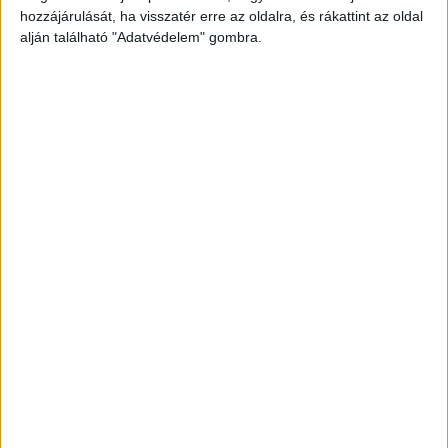
hozzájárulását, ha visszatér erre az oldalra, és rákattint az oldal
alján található "Adatvédelem" gombra.
Titokban elköltöztette a családvédelmi
hatóság
A nő egy idő után ki akart lépni a bántalmazó
kapcsolatból, ezért 2021 elején a családvédelmi
hatóságok segítségével titokban gyermekével
együtt elköltözött egy Kaposvártól távoli védett
otthonba, ahol a férfi elvileg nem találhatott
rájuk.