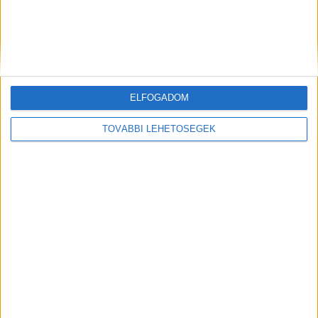
minősülő férfival szemben fegyházbüntetést,
míg az autót vezető társával szemben
felfüggesztett börtönbüntetést kért.
A
Kékvillogó.hu legfrissebb híreit ide kattintva éred
el!
ELFOGADOM
Kiemelt kép: illusztráció
TOVÁBBI LEHETŐSÉGEK
MEGOSZTÁS: