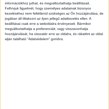
információkhoz juthat, és megváltoztathatja beállításait.
Felhívjuk figyelmét, hogy személyes adatainak bizonyos
kezeléséhez nem feltétlenül szükséges az Ön hozzájárulása, de
jogában áll tiltakozni az ilyen jellegű adatkezelés ellen. A
beállításai csak erre a weboldalra érvényesek. Bármikor
megváltoztathatja a preferenciáit, vagy visszavonhatja
hozzájárulását, ha visszatér erre az oldalra, és rákattint az oldal
alján található "Adatvédelem" gombra.
Úgy tett, mintha semmi sem történt volna
Kiderült, hogy nem is fékezett a nő, úgy ment
neki az üzletnek. Súlyos sérülése vélhetően nem
volt, mivel ezt követően kiszállt majd be is
vásárolt. El is hajtott volna, ha az eladók nem
lépnek közbe.