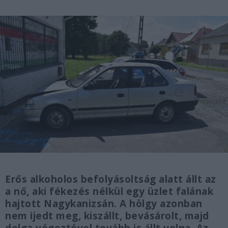
Erős alkoholos befolyásoltság alatt állt az
a nő, aki fékezés nélkül egy üzlet falának
hajtott Nagykanizsán. A hölgy azonban
nem ijedt meg, kiszállt, bevásárolt, majd