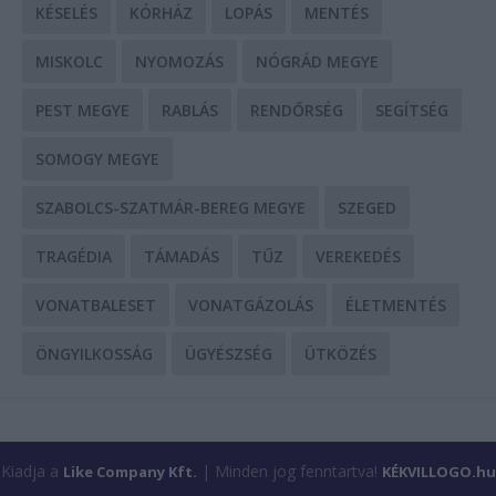
KÉSELÉS
KÓRHÁZ
LOPÁS
MENTÉS
MISKOLC
NYOMOZÁS
NÓGRÁD MEGYE
PEST MEGYE
RABLÁS
RENDŐRSÉG
SEGÍTSÉG
SOMOGY MEGYE
SZABOLCS-SZATMÁR-BEREG MEGYE
SZEGED
TRAGÉDIA
TÁMADÁS
TŰZ
VEREKEDÉS
VONATBALESET
VONATGÁZOLÁS
ÉLETMENTÉS
ÖNGYILKOSSÁG
ÜGYÉSZSÉG
ÜTKÖZÉS
Kiadja a
| Minden jog fenntartva!
Like Company Kft.
KÉKVILLOGO.hu