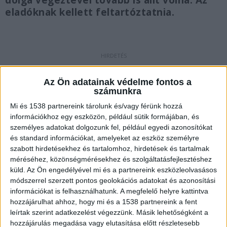
dolga végeztével tovább is állt volna. Az
eladóknak kellett feltartóztatnia.
Egy üzlet falának ütközött az ittas sofőr
Az Ön adatainak védelme fontos a
A nő július 5-én délelőtt indult el bevásárolni
számunkra
autójával. Ezt azonban nem lett volna szabad
Mi és 1538 partnereink tárolunk és/vagy férünk hozzá
információkhoz egy eszközön, például sütik formájában, és
megtennie, mivel vezetés előtt alkoholt
személyes adatokat dolgozunk fel, például egyedi azonosítókat
fogyasztott. A nő autójával nekiment egy üzlet
és standard információkat, amelyeket az eszköz személyre
falának.
A Kékvillogó.hu legfrissebb híreit ide
szabott hirdetésekhez és tartalomhoz, hirdetések és tartalmak
méréséhez, közönségmérésekhez és szolgáltatásfejlesztéshez
kattintva éred el.
küld.
Az Ön engedélyével mi és a partnereink eszközleolvasásos
módszerrel szerzett pontos geolokációs adatokat és azonosítási
információkat is felhasználhatunk. A megfelelő helyre kattintva
hozzájárulhat ahhoz, hogy mi és a 1538 partnereink a fent
leírtak szerint adatkezelést végezzünk. Másik lehetőségként a
hozzájárulás megadása vagy elutasítása előtt részletesebb