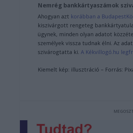
Nemrég bankkártyaszámok szivá
Ahogyan azt
korábban a BudapestKör
kiszivárgott rengeteg bankkártyatulaj
ügynek, minden olyan adatot közzéte
személyek vissza tudnak élni. Az ad
szivárogtatta ki.
A Kékvillogó.hu legfr
Kiemelt kép: illusztráció – Forrás: Pi
MEGOSZT