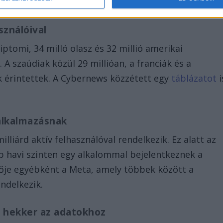
7 ezer magyar felhasználó adatai szivároghattak ki.
sználóival
iptomi, 34 milló olasz és 32 millió amerikai
 A szaúdiak közül 29 millióan, a franciák és a
k érintettek. A Cybernews közzétett egy
táblázatot
i
alkalmazásnak
lliárd aktív felhasználóval rendelkezik. Ez alatt az
bb havi szinten egy alkalommal bejelentkeznek a
je egyébként a Meta, amely többek között a
ndelkezik.
a hekker az adatokhoz