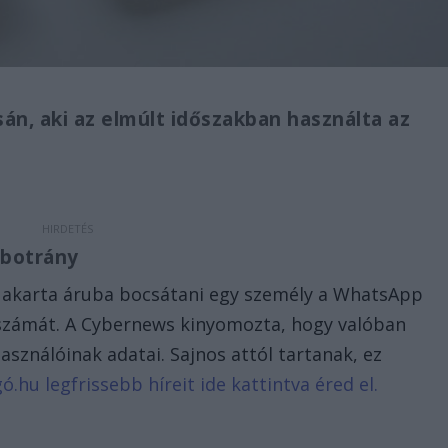
sán, aki az elmúlt időszakban használta az
 botrány
akarta áruba bocsátani egy személy a WhatsApp
onszámát. A Cybernews kinyomozta, hogy valóban
asználóinak adatai. Sajnos attól tartanak, ez
gó.hu legfrissebb híreit ide kattintva éred el.