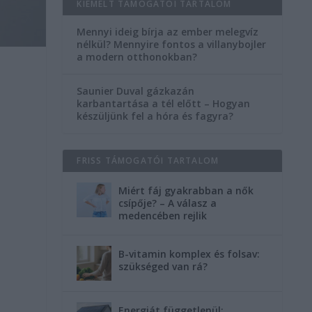
KIEMELT TÁMOGATÓI TARTALOM
Mennyi ideig bírja az ember melegvíz
nélkül? Mennyire fontos a villanybojler
a modern otthonokban?
Saunier Duval gázkazán
karbantartása a tél előtt – Hogyan
készüljünk fel a hóra és fagyra?
FRISS TÁMOGATÓI TARTALOM
Miért fáj gyakrabban a nők
csípője? – A válasz a
medencében rejlik
B-vitamin komplex és folsav:
szükséged van rá?
Energiát függetlenül: