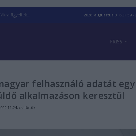
kra figyeltek...
2026. augusztus 8., 6:32:00
- 
FRISS
magyar felhasználó adatát egy
ldő alkalmazáson keresztül
022.11.24. csütörtök