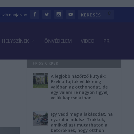
Lszló napja van
HELYSZÍNEK
ÖNVÉDELEM
VIDEO
PR
FRISS CIKKEK
A legjobb házőrző kutyák:
Ezek a fajták védik meg
valóban az otthonodat, de
egy valamire nagyon figyelj
velük kapcsolatban
Így védd meg a lakásodat, ha
nyaralni indulsz: Trükkök,
amikkel azt mutathatod a
betörőknek, hogy otthon