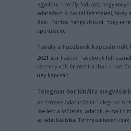
Egyelőre homály fedi azt, hogy milye
adataihoz. A portál feltételezi, hog
őket. Fontos hangsúlyozni, hogy err
spekuláció.
Tavaly a Facebook kapcsán volt
2021 áprilisában Facebook felhasznál
személy volt érintett abban a botrány
ügy kapcsán.
Telegram bot kínálta megvásárl
Az értékes adatábázist Telegram bott
mellett a születési adatok, e-mail c
az adatbázisba. Természetesen csak 