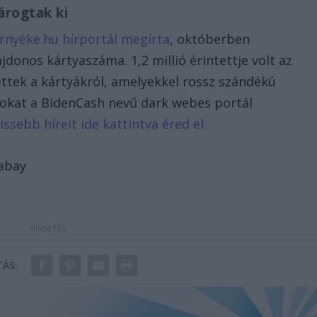
rogtak ki
nyéke.hu hírportál megírta
, októberben
donos kártyaszáma. 1,2 millió érintettje volt az
ttek a kártyákról, amelyekkel rossz szándékú
atokat a BidenCash nevű dark webes portál
issebb híreit ide kattintva éred el.
xabay
ÁS: