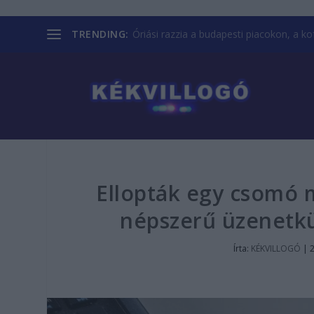
TRENDING:
Óriási razzia a budapesti piacokon, a kofá
Ellopták egy csomó 
népszerű üzenetkü
Írta:
KÉKVILLOGÓ
|
2