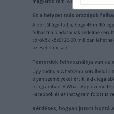
magyarok sem. A becslések szerint 37
Ez a helyzet más országok felha
A portál úgy tudja, hogy 45 millió egy
felhasználó adatainak védelme sérült.
törökök közül 20-20 millióan lehetne
az eset kapcsán.
Temérdek felhasználója van az 
Úgy tudni, a WhatsApp körülbelül 2 mi
olyan személyeket értik, akik legalá
programban. A WhatsApp üzemeltető
Facebook és az Instagram fölött is re
Kérdéses, hogyan jutott hozzá 