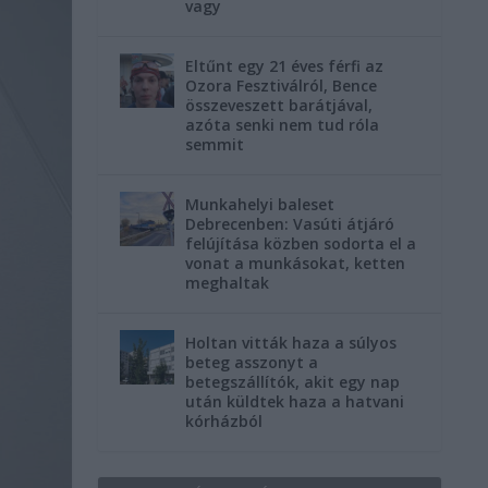
vagy
Eltűnt egy 21 éves férfi az
Ozora Fesztiválról, Bence
összeveszett barátjával,
azóta senki nem tud róla
semmit
Munkahelyi baleset
Debrecenben: Vasúti átjáró
felújítása közben sodorta el a
vonat a munkásokat, ketten
meghaltak
Holtan vitták haza a súlyos
beteg asszonyt a
betegszállítók, akit egy nap
után küldtek haza a hatvani
kórházból