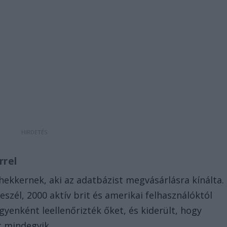
rrel
ekkernek, aki az adatbázist megvásárlásra kínálta.
szél, 2000 aktív brit és amerikai felhasználóktól
enként leellenőrizték őket, és kiderült, hogy
t mindegyik.