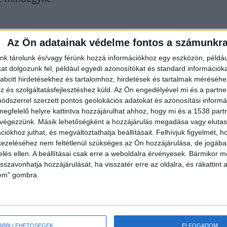
Az Ön adatainak védelme fontos a számunkr
nk tárolunk és/vagy férünk hozzá információkhoz egy eszközön, példáu
t dolgozunk fel, például egyedi azonosítókat és standard információk
abott hirdetésekhez és tartalomhoz, hirdetések és tartalmak méréséhe
ailt csalók, nem szabad bedőlni nekik
és szolgáltatásfejlesztéshez küld.
Az Ön engedélyével mi és a partne
dszerrel szerzett pontos geolokációs adatokat és azonosítási informác
k mennek el” – Fiatal rendőrnőt gyászol Vecsés,
megfelelő helyre kattintva hozzájárulhat ahhoz, hogy mi és a 1538 partne
 végezzünk. Másik lehetőségként a hozzájárulás megadása vagy elutasí
iókhoz juthat, és megváltoztathatja beállításait.
Felhívjuk figyelmét, 
lis buszbalesetről – megszólat a vétlen sofőr:
ezeléséhez nem feltétlenül szükséges az Ön hozzájárulása, de jogában 
zelés ellen. A beállításai csak erre a weboldalra érvényesek. Bármikor m
isszavonhatja hozzájárulását, ha visszatér erre az oldalra, és rákattint a
lem" gombra.
ználói érintettek. Nem tartoznak a kivételek közé a
ÁBBI LEHETŐSÉGEK
ELFOGADOM