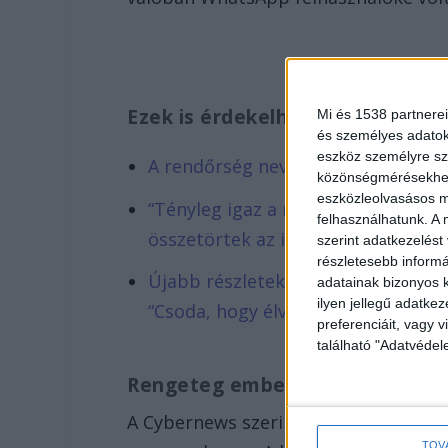
Ezek is érdekelhetnek!
Mi és 1538 partnerei
és személyes adatoka
eszköz személyre sz
A rendőrség nevében küldenek e-m
közönségmérésekhez 
eszközleolvasásos mó
“Tényleg igaz a mondás mindig a jó
felhasználhatunk. A 
összetörtek az ismerősök
szerint adatkezelést
részletesebb informác
Újabb részletek a budapesti frontá
adatainak bizonyos k
ilyen jellegű adatke
“Csoda, hogy élve szálltam ki”
preferenciáit, vagy v
található "Adatvéde
Rengeteg ember érintett
A Cybernews szerint 84 ország felhas
TOV