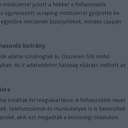
n módszerrel jutott a hekker a felhasználók
y az úgynevezett scraping módszerrel gyűjtötte be
e egyelőre nincsenek bizonyítékok, mindez csupán
 hasonló botrány
ók adatai szivárogtak ki. Összesen 530 millió
ban. Az ír adatvédelmi hatóság eljárást indított az
ásra
al kínálták fel megvásárlásra. A felhasználók nevei
ímek, telefonszámok és munkahelyek is is bekerültek
azoké, akik ezt megadták a közösségi oldalukon.