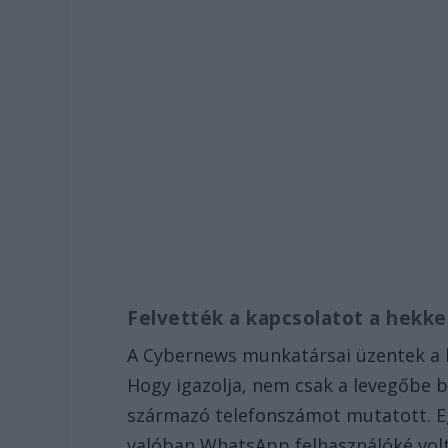
Felvették a kapcsolatot a hekke
A Cybernews munkatársai üzentek a h
Hogy igazolja, nem csak a levegőbe be
származó telefonszámot mutatott. Egy
valóban WhatsApp felhasználóké vol