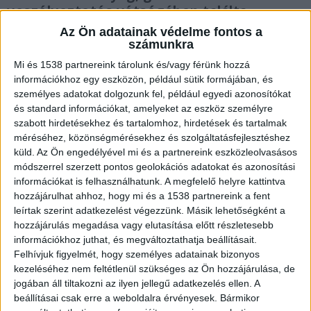
veszélyeztetés vétségében találta
bűnösnek az elkövetőt. Időközben az
Az Ön adatainak védelme fontos a
elhunyt gyermek édesapja a meghalt, egy
számunkra
nappal az ítélethirdetés előtt temették el
Mi és 1538 partnereink tárolunk és/vagy férünk hozzá
a szerettei.
információkhoz egy eszközön, például sütik formájában, és
személyes adatokat dolgozunk fel, például egyedi azonosítókat
és standard információkat, amelyeket az eszköz személyre
szabott hirdetésekhez és tartalomhoz, hirdetések és tartalmak
méréséhez, közönségmérésekhez és szolgáltatásfejlesztéshez
küld.
Az Ön engedélyével mi és a partnereink eszközleolvasásos
Az óvodába kellett volna vinnie
módszerrel szerzett pontos geolokációs adatokat és azonosítási
2022. június 7-én reggel 7:30-kor az útvonalon
információkat is felhasználhatunk. A megfelelő helyre kattintva
hozzájárulhat ahhoz, hogy mi és a 1538 partnereink a fent
megszokott sofőrt helyettesítve vette fel T.
leírtak szerint adatkezelést végezzünk. Másik lehetőségként a
István a kislányt Tiszaderzsen. Előbb az
hozzájárulás megadása vagy elutasítása előtt részletesebb
információkhoz juthat, és megváltoztathatja beállításait.
iskolásokat kellett elvinnie, azután Inezt a
Felhívjuk figyelmét, hogy személyes adatainak bizonyos
tomajmonostorai óvodába – az egyedüli óvodás a
kezeléséhez nem feltétlenül szükséges az Ön hozzájárulása, de
jogában áll tiltakozni az ilyen jellegű adatkezelés ellen. A
buszban aznap csak a kislány volt. Ám az iskola
beállításai csak erre a weboldalra érvényesek. Bármikor
után a sofőr egyenesen a polgármesteri