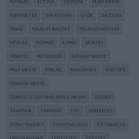
ELFOGÁS
ELTŰNT
ERŐSZAK
FEJÉR MEGYE
FENYEGETÉS
GYILKOSSÁG
GYŐR
GÁZOLÁS
HALÁL
HALÁLOS BALESET
HALÁLOS GÁZOLÁS
KÉSELÉS
KÓRHÁZ
LOPÁS
MENTÉS
MISKOLC
NYOMOZÁS
NÓGRÁD MEGYE
PEST MEGYE
RABLÁS
RENDŐRSÉG
SEGÍTSÉG
SOMOGY MEGYE
SZABOLCS-SZATMÁR-BEREG MEGYE
SZEGED
TRAGÉDIA
TÁMADÁS
TŰZ
VEREKEDÉS
VONATBALESET
VONATGÁZOLÁS
ÉLETMENTÉS
ÖNGYILKOSSÁG
ÜGYÉSZSÉG
ÜTKÖZÉS