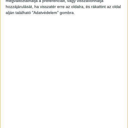
megváltoztathatja a preferenciáit, vagy visszavonhatja
hivatalhoz ment, hogy letegye a járművet – ekkor
hozzájárulását, ha visszatér erre az oldalra, és rákattint az oldal
alján található "Adatvédelem" gombra.
nem sokkal múlt 8 óra.
A Kékvillogó legfrissebb
híreit ide kattintva éred el! A Facebookon már
341 ezernél is többen követnek minket.