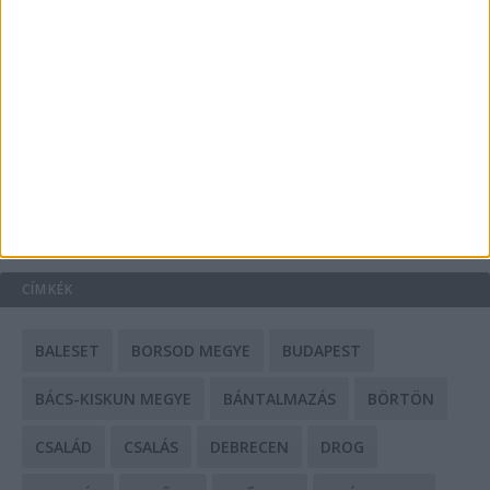
A csőbúvár szivattyúk: mit kell tudni róluk?
Mit tudnak a keleti e-bike-ok?
HIRDETÉS
CÍMKÉK
BALESET
BORSOD MEGYE
BUDAPEST
BÁCS-KISKUN MEGYE
BÁNTALMAZÁS
BÖRTÖN
CSALÁD
CSALÁS
DEBRECEN
DROG