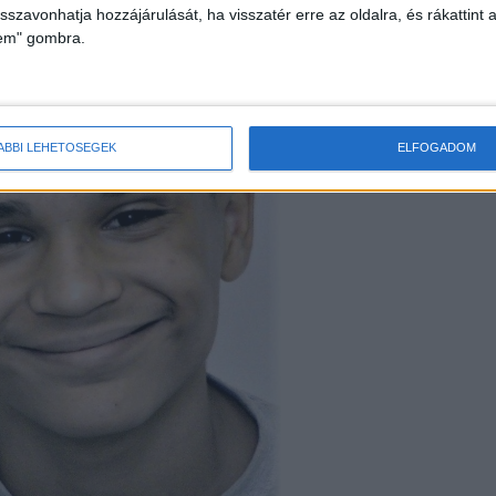
isszavonhatja hozzájárulását, ha visszatér erre az oldalra, és rákattint a
lem" gombra.
ÁBBI LEHETŐSÉGEK
ELFOGADOM