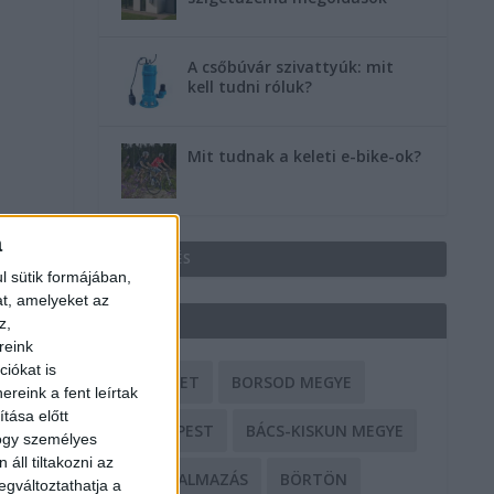
A csőbúvár szivattyúk: mit
kell tudni róluk?
Mit tudnak a keleti e-bike-ok?
a
HIRDETÉS
l sütik formájában,
at, amelyeket az
CÍMKÉK
z,
reink
iókat is
BALESET
BORSOD MEGYE
reink a fent leírtak
tása előtt
BUDAPEST
BÁCS-KISKUN MEGYE
hogy személyes
áll tiltakozni az
BÁNTALMAZÁS
BÖRTÖN
egváltoztathatja a