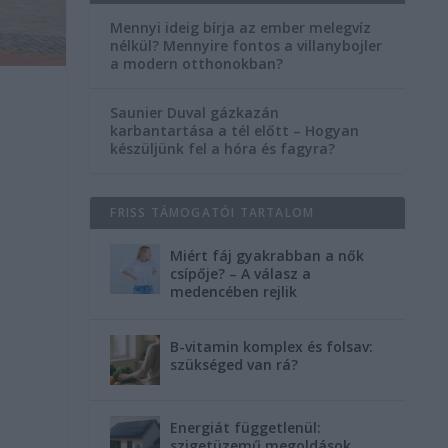
Mennyi ideig bírja az ember melegvíz
nélkül? Mennyire fontos a villanybojler
a modern otthonokban?
Saunier Duval gázkazán
karbantartása a tél előtt – Hogyan
készüljünk fel a hóra és fagyra?
FRISS TÁMOGATÓI TARTALOM
Miért fáj gyakrabban a nők
csípője? – A válasz a
medencében rejlik
B-vitamin komplex és folsav:
szükséged van rá?
Energiát függetlenül:
szigetüzemű megoldások