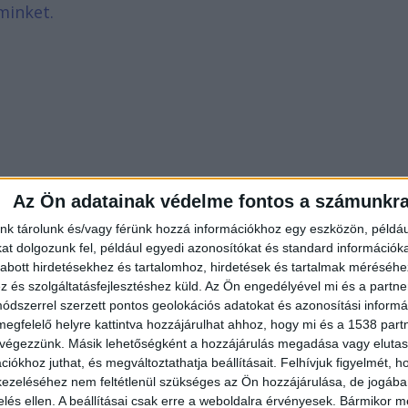
minket.
Az Ön adatainak védelme fontos a számunkr
nk tárolunk és/vagy férünk hozzá információkhoz egy eszközön, példáu
t dolgozunk fel, például egyedi azonosítókat és standard információk
abott hirdetésekhez és tartalomhoz, hirdetések és tartalmak méréséhe
és szolgáltatásfejlesztéshez küld.
Az Ön engedélyével mi és a partne
dszerrel szerzett pontos geolokációs adatokat és azonosítási informác
megfelelő helyre kattintva hozzájárulhat ahhoz, hogy mi és a 1538 partne
 végezzünk. Másik lehetőségként a hozzájárulás megadása vagy elutasí
iókhoz juthat, és megváltoztathatja beállításait.
Felhívjuk figyelmét, 
ezeléséhez nem feltétlenül szükséges az Ön hozzájárulása, de jogában 
zelés ellen. A beállításai csak erre a weboldalra érvényesek. Bármikor m