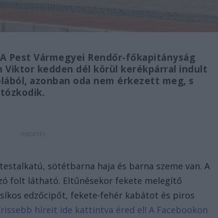
. A Pest Vármegyei Rendőr-főkapitányság
 Viktor kedden dél körül kerékpárral indult
kolából, azonban oda nem érkezett meg, s
rtózkodik.
testalkatú, sötétbarna haja és barna szeme van. A
zó folt látható. Eltűnésekor fekete melegítő
csíkos edzőcipőt, fekete-fehér kabátot és piros
frissebb híreit ide kattintva éred el! A Facebookon