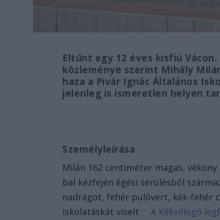
Eltűnt egy 12 éves kisfiú Vácon
közleménye szerint Mihály Milán
haza a Pivár Ignác Általános Is
jelenleg is ismeretlen helyen ta
Személyleírása
Milán 162 centiméter magas, vékony 
bal kézfején égési sérülésből szárma
nadrágot, fehér pulóvert, kék-fehér 
iskolatáskát viselt.
A Kékvillogó leg