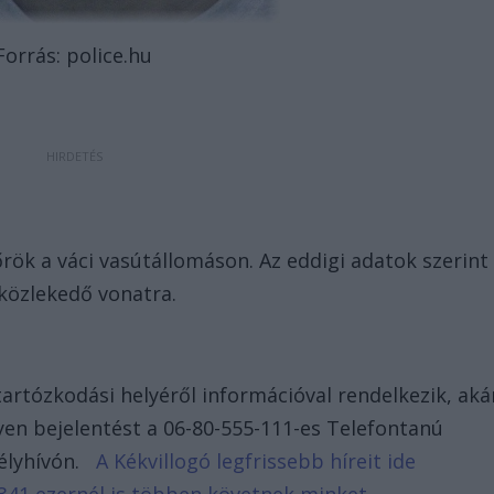
Forrás: police.hu
őrök a váci vasútállomáson. Az eddigi adatok szerint
é közlekedő vonatra.
tartózkodási helyéről információval rendelkezik, aká
en bejelentést a 06-80-555-111-es Telefontanú
élyhívón.
A Kékvillogó legfrissebb híreit ide