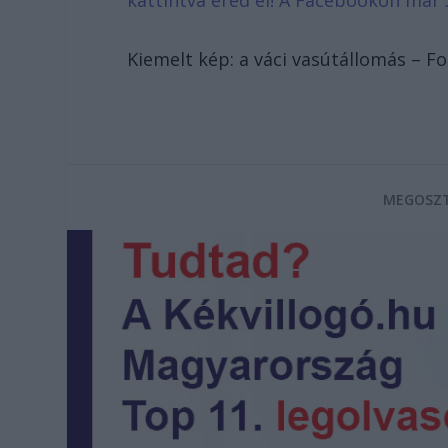
kattintva éred el! A Facebookon már 
Kiemelt kép: a váci vasútállomás – F
MEGOSZT