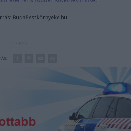
341 ezernél is többen követnek minket.
orrás: BudaPestkörnyeke.hu
ÁS: