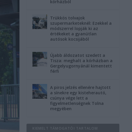
kórházból
Trükkös tolvajok
szupermarketeknél: Ezekkel a
módszerrel lopják ki az
értékeket a gyanútlan
autósok kocsijából
Újabb áldozatot szedett a
Tisza: meghalt a kórházban a
Gergelyugornyánál kimentett
férfi
A piros jelzés ellenére hajtott
a sínekre egy kisteherautó,
csúnya vége lett a
figyelmetlenségnek Tolna
megyében
KIEMELT TÁMOGATÓI TARTALOM