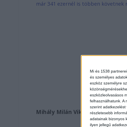
már 341 ezernél is többen követnek 
Mi és 1538 partnerei
és személyes adatoka
eszköz személyre sz
közönségmérésekhez 
eszközleolvasásos mó
felhasználhatunk. A 
szerint adatkezelést
Mihály Milán Viktor
részletesebb informác
adatainak bizonyos k
ilyen jellegű adatke