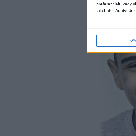
preferenciáit, vagy v
található "Adatvéde
TOV