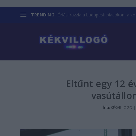
TRENDING:
Óriási razzia a budapesti piacokon, a kofá
Eltűnt egy 12 éve
vasútállo
Írta:
KÉKVILLOGÓ