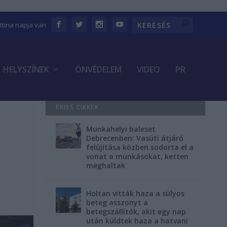
ettina napja van
HELYSZÍNEK
ÖNVÉDELEM
VIDEO
PR
FRISS CIKKEK
Munkahelyi baleset
Debrecenben: Vasúti átjáró
felújítása közben sodorta el a
vonat a munkásokat, ketten
meghaltak
Holtan vitták haza a súlyos
beteg asszonyt a
betegszállítók, akit egy nap
után küldtek haza a hatvani