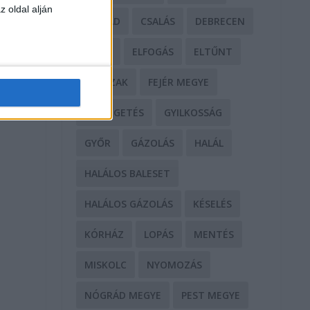
z oldal alján
CSALÁD
CSALÁS
DEBRECEN
DROG
ELFOGÁS
ELTŰNT
ERŐSZAK
FEJÉR MEGYE
FENYEGETÉS
GYILKOSSÁG
GYŐR
GÁZOLÁS
HALÁL
HALÁLOS BALESET
HALÁLOS GÁZOLÁS
KÉSELÉS
KÓRHÁZ
LOPÁS
MENTÉS
MISKOLC
NYOMOZÁS
NÓGRÁD MEGYE
PEST MEGYE