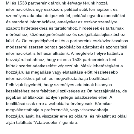
egy vágányon közlekedhetnek, ezért a
Mi és 1538 partnereink tárolunk és/vagy férünk hozzá
szobi vonalon 15-30 perccel megnőhet a
információkhoz egy eszközön, például sütik formájában, és
menetidő.
személyes adatokat dolgozunk fel, például egyedi azonosítókat
és standard információkat, amelyeket az eszköz személyre
szabott hirdetésekhez és tartalomhoz, hirdetések és tartalmak
méréséhez, közönségmérésekhez és szolgáltatásfejlesztéshez
küld.
Az Ön engedélyével mi és a partnereink eszközleolvasásos
módszerrel szerzett pontos geolokációs adatokat és azonosítási
Egy vágányon állnak meg a vonatok
információkat is felhasználhatunk. A megfelelő helyre kattintva
hozzájárulhat ahhoz, hogy mi és a 1538 partnereink a fent
“A mozdonyvezető dudált. Idáig halottam” – írta
leírtak szerint adatkezelést végezzünk. Másik lehetőségként a
egy váci lakos a MÁV közösségi oldalán, miután a
hozzájárulás megadása vagy elutasítása előtt részletesebb
információkhoz juthat, és megváltoztathatja beállításait.
vasúttársasági közölte, hogy egy kerékpárost
Felhívjuk figyelmét, hogy személyes adatainak bizonyos
gázolt el a vonat Vácnál. A fennakadás végéig a
kezeléséhez nem feltétlenül szükséges az Ön hozzájárulása, de
vonatok Felsőgödön, Sződ-Sződligetnél és Vác-
jogában áll tiltakozni az ilyen jellegű adatkezelés ellen. A
beállításai csak erre a weboldalra érvényesek. Bármikor
Alsóvárosnál mindkét irányban a 2. vágányon
megváltoztathatja a preferenciáit, vagy visszavonhatja
állnak meg.
A Kékvillogó legfrissebb híreit ide
hozzájárulását, ha visszatér erre az oldalra, és rákattint az oldal
alján található "Adatvédelem" gombra.
kattintva éred el! A Facebookon már 341 ezernél
is többen követnek minket.