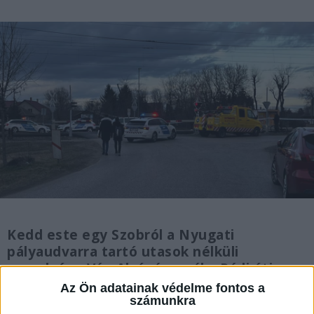
Kedd este egy Szobról a Nyugati
pályaudvarra tartó utasok nélküli
szerelvény Vác-Alsóvárosnál a Rádi úti
átjáróban elütött egy kerékpárost. Göd és
Az Ön adatainak védelme fontos a
Vác között baleset miatt a vonatok csak
számunkra