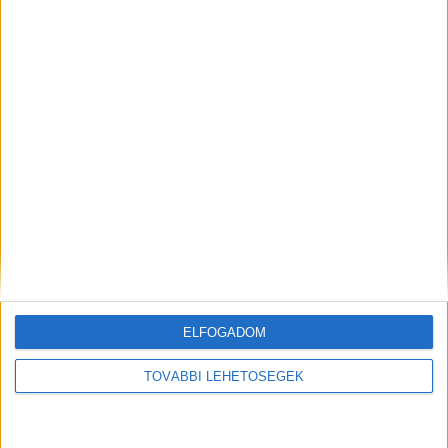
minket.
Kiemelt kép: illusztráció
MEGOSZTÁS:
ELFOGADOM
TOVÁBBI LEHETŐSÉGEK