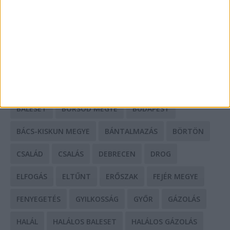
Mit tudnak a keleti e-bike-ok?
HIRDETÉS
CÍMKÉK
BALESET
BORSOD MEGYE
BUDAPEST
BÁCS-KISKUN MEGYE
BÁNTALMAZÁS
BÖRTÖN
CSALÁD
CSALÁS
DEBRECEN
DROG
ELFOGÁS
ELTŰNT
ERŐSZAK
FEJÉR MEGYE
FENYEGETÉS
GYILKOSSÁG
GYŐR
GÁZOLÁS
HALÁL
HALÁLOS BALESET
HALÁLOS GÁZOLÁS