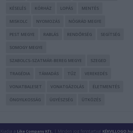
KÉSELÉS
KÓRHÁZ
LOPÁS
MENTÉS
MISKOLC
NYOMOZÁS
NÓGRÁD MEGYE
PEST MEGYE
RABLÁS
RENDŐRSÉG
SEGÍTSÉG
SOMOGY MEGYE
SZABOLCS-SZATMÁR-BEREG MEGYE
SZEGED
TRAGÉDIA
TÁMADÁS
TŰZ
VEREKEDÉS
VONATBALESET
VONATGÁZOLÁS
ÉLETMENTÉS
ÖNGYILKOSSÁG
ÜGYÉSZSÉG
ÜTKÖZÉS
Kiadja a
| Minden jog fenntartva!
Like Company Kft.
KÉKVILLOGO.hu