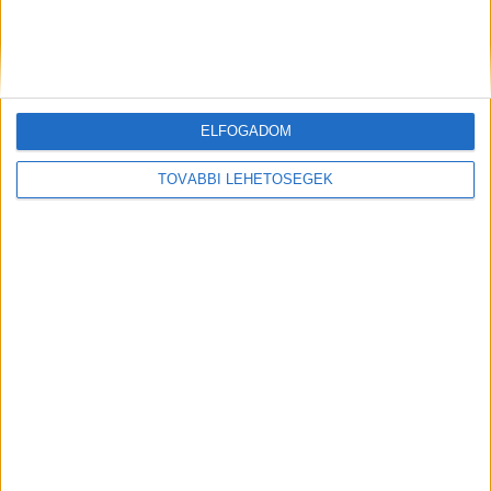
ELFOGADOM
TOVÁBBI LEHETŐSÉGEK
Több órás lezárás
Az elsőként ütköző Mazda 3-asban a vezetőn
kívül egy fiatal és egy középkorú nő utazott,
nekik nem esett bajuk. A baleset miatt a
rendelkezésre álló hat sávból négyet több órára