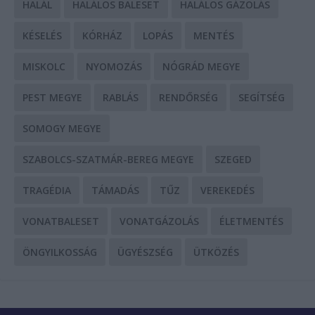
HALÁL
HALÁLOS BALESET
HALÁLOS GÁZOLÁS
KÉSELÉS
KÓRHÁZ
LOPÁS
MENTÉS
MISKOLC
NYOMOZÁS
NÓGRÁD MEGYE
PEST MEGYE
RABLÁS
RENDŐRSÉG
SEGÍTSÉG
SOMOGY MEGYE
SZABOLCS-SZATMÁR-BEREG MEGYE
SZEGED
TRAGÉDIA
TÁMADÁS
TŰZ
VEREKEDÉS
VONATBALESET
VONATGÁZOLÁS
ÉLETMENTÉS
ÖNGYILKOSSÁG
ÜGYÉSZSÉG
ÜTKÖZÉS