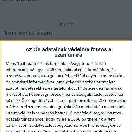
Nem vette észre
A baleset kapcsán a
BudaPestkörnyéke.hu
Az Ön adatainak védelme fontos a
tudósítója elmondta, egy Mazda 3-as haladt
számunkra
Vecsés felől befelé a belső sávban, majd a külső
Mi és 1538 partnereink tárolunk és/vagy férünk hozzá
sávba akart sorolni. Az autót vezető fiatalember
információkhoz egy eszközön, például sütik formájában, és
személyes adatokat dolgozunk fel, például egyedi azonosítókat
vélhetően nem érzékelte, hogy külső sávban
és standard információkat, amelyeket az eszköz személyre
mellette érkezik egy Hyundai Tucson, amelyet
szabott hirdetésekhez és tartalomhoz, hirdetések és tartalmak
méréséhez, közönségmérésekhez és szolgáltatásfejlesztéshez
egy középkorú hölgy vezetett.
A Kékvillogó.hu
küld.
Az Ön engedélyével mi és a partnereink eszközleolvasásos
legfrissebb híreit ide kattintva éred el.
módszerrel szerzett pontos geolokációs adatokat és azonosítási
információkat is felhasználhatunk. A megfelelő helyre kattintva
hozzájárulhat ahhoz, hogy mi és a 1538 partnereink a fent
leírtak szerint adatkezelést végezzünk. Másik lehetőségként a
hozzájárulás megadása vagy elutasítása előtt részletesebb