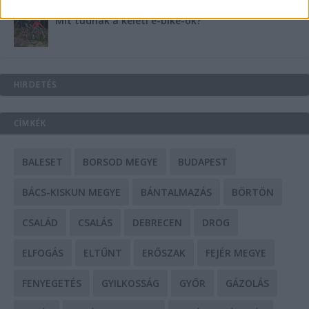
Mit tudnak a keleti e-bike-ok?
HIRDETÉS
CÍMKÉK
BALESET
BORSOD MEGYE
BUDAPEST
BÁCS-KISKUN MEGYE
BÁNTALMAZÁS
BÖRTÖN
CSALÁD
CSALÁS
DEBRECEN
DROG
ELFOGÁS
ELTŰNT
ERŐSZAK
FEJÉR MEGYE
FENYEGETÉS
GYILKOSSÁG
GYŐR
GÁZOLÁS