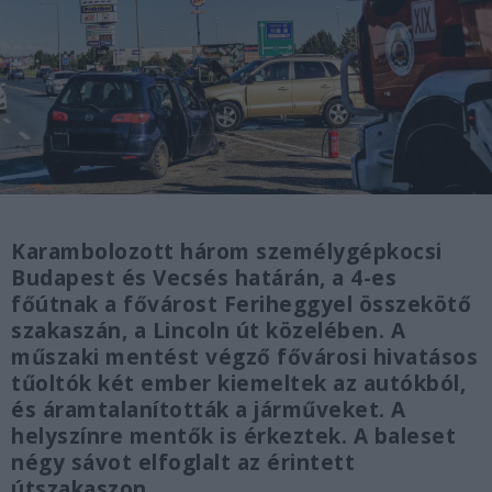
Karambolozott három személygépkocsi
Budapest és Vecsés határán, a 4-es
főútnak a fővárost Feriheggyel összekötő
szakaszán, a Lincoln út közelében. A
műszaki mentést végző fővárosi hivatásos
tűoltók két ember kiemeltek az autókból,
és áramtalanították a járműveket. A
helyszínre mentők is érkeztek. A baleset
négy sávot elfoglalt az érintett
útszakaszon.