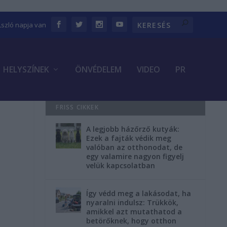
Lszló napja van
HELYSZÍNEK
ÖNVÉDELEM
VIDEO
PR
FRISS CIKKEK
A legjobb házőrző kutyák:
Ezek a fajták védik meg
valóban az otthonodat, de
egy valamire nagyon figyelj
velük kapcsolatban
Így védd meg a lakásodat, ha
nyaralni indulsz: Trükkök,
amikkel azt mutathatod a
betörőknek, hogy otthon