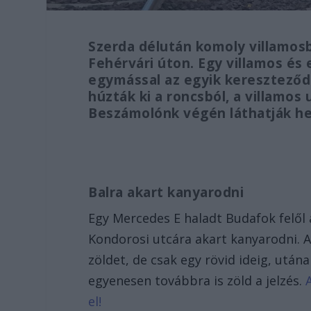
Szerda délután komoly villamosb
Fehérvári úton. Egy villamos és
egymással az egyik kereszteződ
húzták ki a roncsból, a villamos 
Beszámolónk végén láthatják hel
Balra akart kanyarodni
Egy Mercedes E haladt Budafok felől a
Kondorosi utcára akart kanyarodni. A
zöldet, de csak egy rövid ideig, utá
egyenesen továbbra is zöld a jelzés.
el!