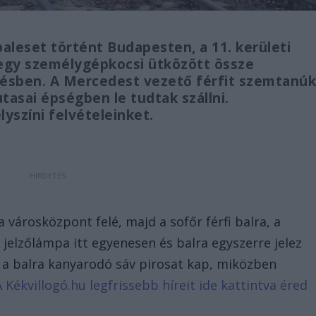
aleset történt Budapesten, a 11. kerületi
 egy személygépkocsi ütközött össze
ésben. A Mercedest vezető férfit szemtanú
utasai épségben le tudtak szállni.
yszíni felvételeinket.
 városközpont felé, majd a sofőr férfi balra, a
 jelzőlámpa itt egyenesen és balra egyszerre jelez
na a balra kanyarodó sáv pirosat kap, miközben
A Kékvillogó.hu legfrissebb híreit ide kattintva éred