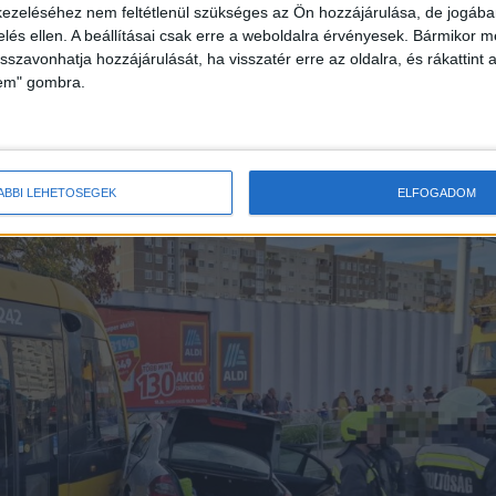
ezeléséhez nem feltétlenül szükséges az Ön hozzájárulása, de jogában 
e közlekedik, nem érinti a Nyéki Imre Uszoda, a
zelés ellen. A beállításai csak erre a weboldalra érvényesek. Bármikor m
isszavonhatja hozzájárulását, ha visszatér erre az oldalra, és rákattint a
t, a Bornemissza tér, a Puskás Tivadar utca és a
lem" gombra.
mond körtér M felé.
A Kékvillogó.hu legfrissebb hírei
ÁBBI LEHETŐSÉGEK
ELFOGADOM