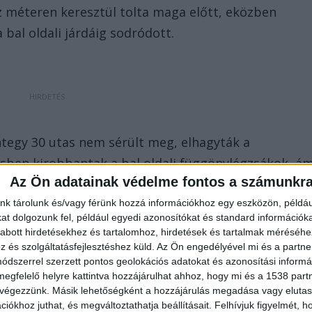
z méteren keresztül tolta maga előtt, eközben
a bal oldali járdáig sodródott.
ntegy 30 utas nem sérült meg, elhagyták a
sben kirobbantak a bal oldali függönylégzsákok, á
Az Ön adatainak védelme fontos a számunkr
núk húzták ki a roncsból, neki a bal oldala fájt,
 a bal karját is elvágta, csak segítséggel tudott
nk tárolunk és/vagy férünk hozzá információkhoz egy eszközön, példáu
t dolgozunk fel, például egyedi azonosítókat és standard információk
tották. Rajta kívül más nem utazott az autóban.
abott hirdetésekhez és tartalomhoz, hirdetések és tartalmak méréséhe
és szolgáltatásfejlesztéshez küld.
Az Ön engedélyével mi és a partne
dszerrel szerzett pontos geolokációs adatokat és azonosítási informác
megfelelő helyre kattintva hozzájárulhat ahhoz, hogy mi és a 1538 partne
 17-es, a emiatt a 41-es, a 47-es és az 56-os villamos
 végezzünk. Másik lehetőségként a hozzájárulás megadása vagy elutasí
iókhoz juthat, és megváltoztathatja beállításait.
Felhívjuk figyelmét, 
 kocsiszín között pótlóbusz közlekedik, valamint a