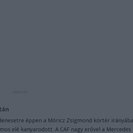
után
indenesetre éppen a Móricz Zsigmond körtér irányáb
lamos elé kanyarodott. A CAF nagy erővel a Mercedes