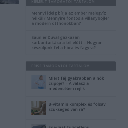
KIEMELT TÁMOGATÓI TARTALOM
Mennyi ideig bírja az ember melegvíz
nélkül? Mennyire fontos a villanybojler
a modern otthonokban?
k
Saunier Duval gázkazán
karbantartása a tél előtt – Hogyan
készüljünk fel a hóra és fagyra?
FRISS TÁMOGATÓI TARTALOM
Miért fáj gyakrabban a nők
csípője? – A válasz a
medencében rejlik
B-vitamin komplex és folsav:
szükséged van rá?
Energiát függetlenül: