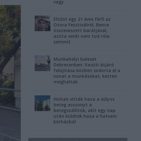
vagy
Eltűnt egy 21 éves férfi az
Ozora Fesztiválról, Bence
összeveszett barátjával,
azóta senki nem tud róla
semmit
Munkahelyi baleset
Debrecenben: Vasúti átjáró
felújítása közben sodorta el a
vonat a munkásokat, ketten
meghaltak
Holtan vitták haza a súlyos
beteg asszonyt a
betegszállítók, akit egy nap
után küldtek haza a hatvani
kórházból