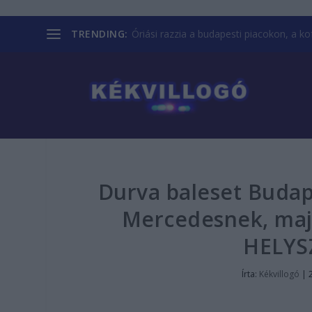
TRENDING:
Óriási razzia a budapesti piacokon, a kofá
Durva baleset Budap
Mercedesnek, majd 
HELYS
Írta:
Kékvillogó
|