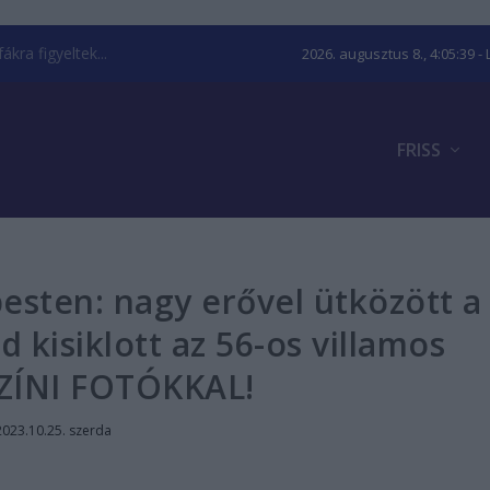
kra figyeltek...
2026. augusztus 8., 4:05:41
- 
FRISS
esten: nagy erővel ütközött a
kisiklott az 56-os villamos
ZÍNI FOTÓKKAL!
2023.10.25. szerda