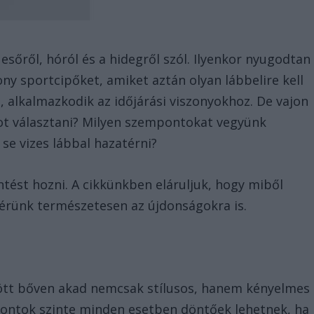
 esőről, hóról és a hidegről szól. Ilyenkor nyugodtan
ony sportcipőket, amiket aztán olyan lábbelire kell
s, alkalmazkodik az időjárási viszonyokhoz. De vajon
t választani? Milyen szempontokat vegyünk
se vizes lábbal hazatérni?
ntést hozni. A cikkünkben eláruljuk, hogy miből
itérünk természetesen az újdonságokra is.
tt bőven akad nemcsak stílusos, hanem kényelmes
mpontok szinte minden esetben döntőek lehetnek, ha