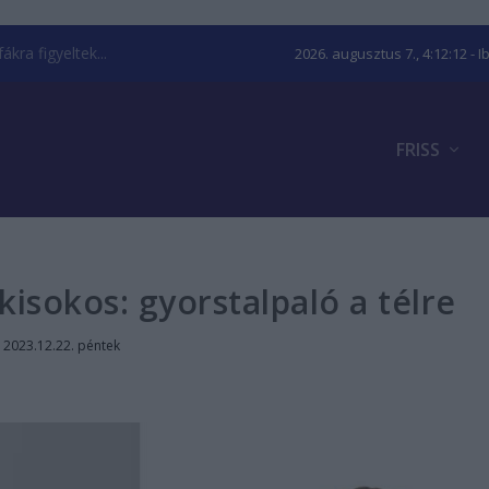
kra figyeltek...
2026. augusztus 7., 4:12:12
- I
FRISS
isokos: gyorstalpaló a télre
|
2023.12.22. péntek