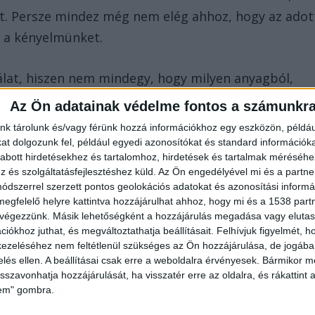
ejét. Persze mindez még nem elég ahhoz, hogy az adot
j a kényelmünket.
lat, hiszen nem mindegy, hogy milyen anyagból,
lt az adott darab. Fontos, hogy olyan típust vegyünk,
Az Ön adatainak védelme fontos a számunkr
 megállni a helyét. Jó, ha vízhatlan, szélálló,
nk tárolunk és/vagy férünk hozzá információkhoz egy eszközön, példáu
n esősre fordul az idő, a legtöbb csizma sajnos
t dolgozunk fel, például egyedi azonosítókat és standard információk
abott hirdetésekhez és tartalomhoz, hirdetések és tartalmak méréséhe
án a nap hátralévő részében könnyen megfázhatunk.
és szolgáltatásfejlesztéshez küld.
Az Ön engedélyével mi és a partne
dszerrel szerzett pontos geolokációs adatokat és azonosítási informác
megfelelő helyre kattintva hozzájárulhat ahhoz, hogy mi és a 1538 partne
 végezzünk. Másik lehetőségként a hozzájárulás megadása vagy elutasí
iókhoz juthat, és megváltoztathatja beállításait.
Felhívjuk figyelmét, 
ust vesznek, ami valóban tartós és időtálló, és a
ezeléséhez nem feltétlenül szükséges az Ön hozzájárulása, de jogában 
zelés ellen. A beállításai csak erre a weboldalra érvényesek. Bármikor m
ra szorul. Amennyiben könnyen kezelhető téli
isszavonhatja hozzájárulását, ha visszatér erre az oldalra, és rákattint a
álasztás egy Tommy Hilfiger bokacipő, ami nem elég
lem" gombra.
 megállja a helyét. Jó megoldás azoknak, akiknek