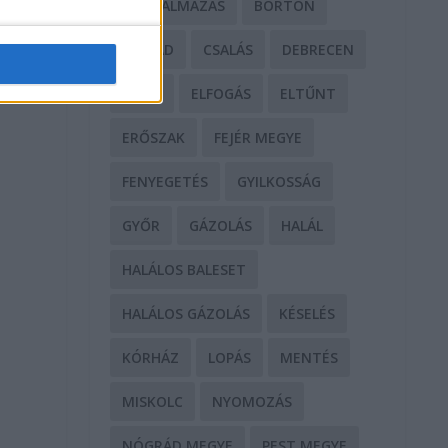
BÁNTALMAZÁS
BÖRTÖN
CSALÁD
CSALÁS
DEBRECEN
ű
DROG
ELFOGÁS
ELTŰNT
ERŐSZAK
FEJÉR MEGYE
e
FENYEGETÉS
GYILKOSSÁG
GYŐR
GÁZOLÁS
HALÁL
HALÁLOS BALESET
HALÁLOS GÁZOLÁS
KÉSELÉS
KÓRHÁZ
LOPÁS
MENTÉS
MISKOLC
NYOMOZÁS
NÓGRÁD MEGYE
PEST MEGYE