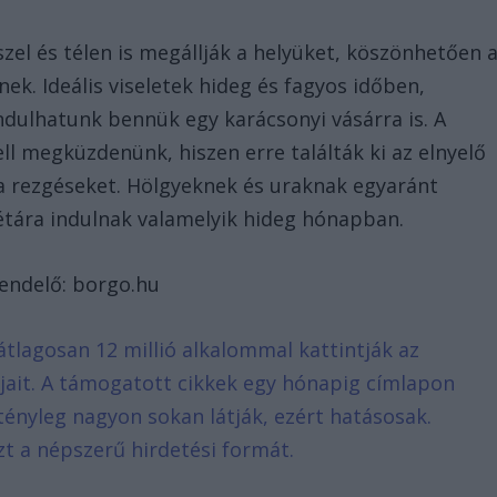
zel és télen is megállják a helyüket, köszönhetően 
ek. Ideális viseletek hideg és fagyos időben,
ndulhatunk bennük egy karácsonyi vásárra is. A
ll megküzdenünk, hiszen erre találták ki az elnyelő
 a rezgéseket. Hölgyeknek és uraknak egyaránt
étára indulnak valamelyik hideg hónapban.
rendelő: borgo.hu
átlagosan 12 millió alkalommal kattintják az
ljait. A támogatott cikkek egy hónapig címlapon
tényleg nagyon sokan látják, ezért hatásosak.
zt a népszerű hirdetési formát.