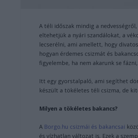
A téli időszak mindig a nedvességről,
eltehetjük a nyári szandálokat, a vék
lecserélni, ami amellett, hogy divato
hogyan érdemes csizmát és bakancso
figyelembe, ha nem akarunk se fázni, 
Itt egy gyorstalpaló, ami segíthet dö
készült a tökéletes téli csizma, de k
Milyen a tökéletes bakancs?
A
Borgo.hu csizmái és bakancsai
közö
és vízhatlan változat is. Ezek a sze