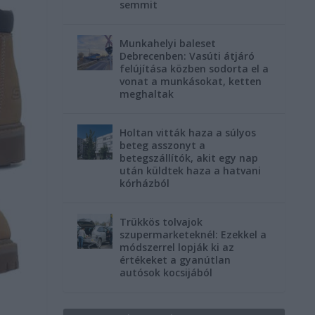
semmit
Munkahelyi baleset
Debrecenben: Vasúti átjáró
felújítása közben sodorta el a
vonat a munkásokat, ketten
meghaltak
Holtan vitták haza a súlyos
beteg asszonyt a
betegszállítók, akit egy nap
után küldtek haza a hatvani
kórházból
Trükkös tolvajok
szupermarketeknél: Ezekkel a
módszerrel lopják ki az
értékeket a gyanútlan
autósok kocsijából