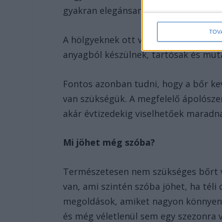
gyakran elegánsan kell megjelenniük
TOV
A hölgyeknek ott vannak még a Tamar
anyagból készülnek, tartósak és muta
Fontos azonban tudni, hogy a bőr ke
van szükségük. A megfelelő ápolószer
akár évtizedekig viselhetőek maradn
Mi jöhet még szóba?
Természetesen nem szükséges bőrt v
van, ami szintén szóba jöhet, ha téli 
megoldások, amiket nagyon könnyen t
és még véletlenül sem egy szezonra v