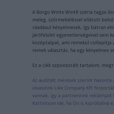
A Borgo Wintx WintR széria tagjai őss
meleg, szőrmebéléssel ellátott belsőn
ráadásul kényelmesek, így bátran eli
járófelület egyenetlenségeivel sem ke
középtalpat, ami remekül csillapítja
remek választás, ha egy kényelmes s
Ez a cikk szponzorált tartalom, meg
Az auditált mérések szerint havonta 
olvasóink Like Company Kft hírportá
vannak, így a partnereink reklámjait 
Kattintson ide, ha Ön is kipróbálná e