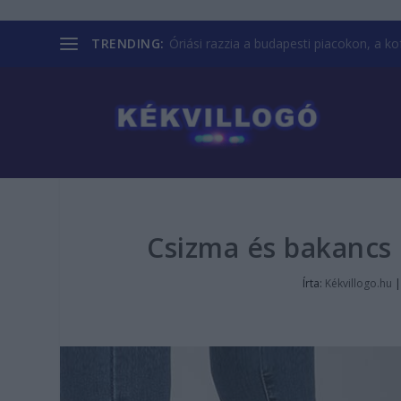
TRENDING:
Óriási razzia a budapesti piacokon, a kofá
Csizma és bakancs k
Írta:
Kékvillogo.hu