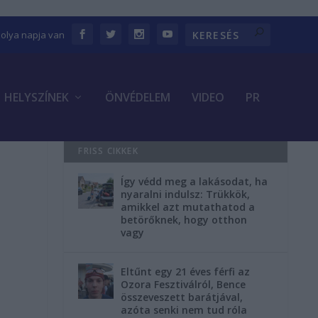
bolya napja van
HELYSZÍNEK
ÖNVÉDELEM
VIDEO
PR
FRISS CIKKEK
Így védd meg a lakásodat, ha
nyaralni indulsz: Trükkök,
amikkel azt mutathatod a
betörőknek, hogy otthon
vagy
Eltűnt egy 21 éves férfi az
Ozora Fesztiválról, Bence
összeveszett barátjával,
azóta senki nem tud róla