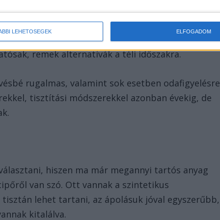
 egy meetingen, egy tárgyaláson.
ÁBBI LEHETŐSÉGEK
ELFOGADOM
is modellek is, amelyek hasonlóan kiváló minőség
tósak, remek alternatívák a téli időszakra.
vésbé rugalmas, valamint sok esetben odafigyelésr
ekkel, tisztítási módszerekkel azonban évekig, de
ak.
álasztani, hiszen ma már megannyi tartós anyag
cipőről van szó. Ott vannak a szintetikus
isztán lehet tartani, az ápolásuk jóval egyszerűbb,
annak kitalálva.