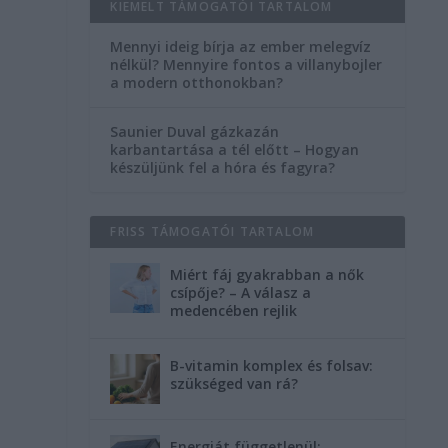
KIEMELT TÁMOGATÓI TARTALOM
Mennyi ideig bírja az ember melegvíz
nélkül? Mennyire fontos a villanybojler
a modern otthonokban?
Saunier Duval gázkazán
karbantartása a tél előtt – Hogyan
készüljünk fel a hóra és fagyra?
FRISS TÁMOGATÓI TARTALOM
Miért fáj gyakrabban a nők
csípője? – A válasz a
medencében rejlik
B-vitamin komplex és folsav:
szükséged van rá?
Energiát függetlenül: