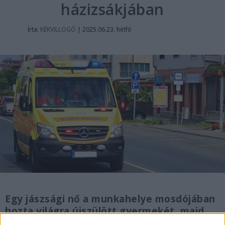
házizsákjában
Írta:
KÉKVILLOGÓ
|
2025.06.23. hétfő
Egy jászsági nő a munkahelye mosdójában
hozta világra újszülött gyermekét, majd
egy nejlonzacskóba csomagolta és