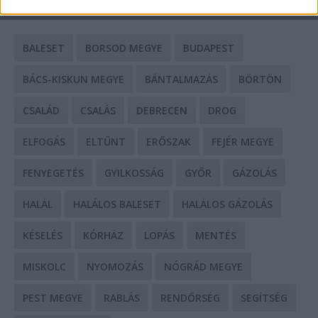
CÍMKÉK
BALESET
BORSOD MEGYE
BUDAPEST
BÁCS-KISKUN MEGYE
BÁNTALMAZÁS
BÖRTÖN
CSALÁD
CSALÁS
DEBRECEN
DROG
ELFOGÁS
ELTŰNT
ERŐSZAK
FEJÉR MEGYE
FENYEGETÉS
GYILKOSSÁG
GYŐR
GÁZOLÁS
HALÁL
HALÁLOS BALESET
HALÁLOS GÁZOLÁS
KÉSELÉS
KÓRHÁZ
LOPÁS
MENTÉS
MISKOLC
NYOMOZÁS
NÓGRÁD MEGYE
PEST MEGYE
RABLÁS
RENDŐRSÉG
SEGÍTSÉG