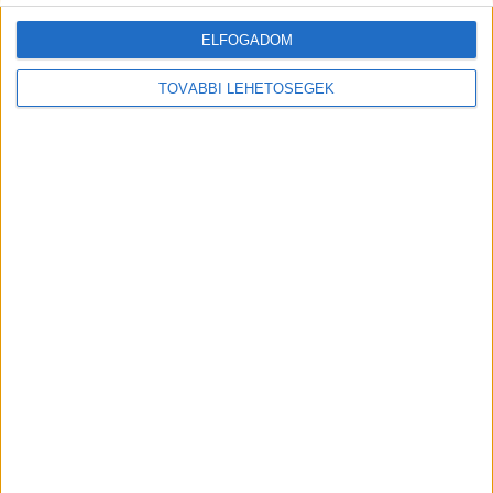
ELFOGADOM
TOVÁBBI LEHETŐSÉGEK
MEGOSZTÁS:
Előző
Következő
Hidraulikus munkahengerek a
Balhé Kerepesen: A polgárőrök