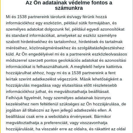
Az Ön adatainak védelme fontos a
elrejtette a hátizsákjába. A mentők a
számunkra
kórházba szállítás közben kezdték el
Mi és 1538 partnereink tárolunk és/vagy férünk hozzá
faggatni a 28 éves nőt a részletekről,
információkhoz egy eszközön, például sütik formájában, és
akkor vallotta be, hogy gyermeket szült. A
személyes adatokat dolgozunk fel, például egyedi azonosítókat
csecsemőt azonban már nem tudták
és standard információkat, amelyeket az eszköz személyre
megmenteni. A Szolnoki Járásbíróság
szabott hirdetésekhez és tartalomhoz, hirdetések és tartalmak
elrendelte a nő letartóztatását emberölés
méréséhez, közönségmérésekhez és szolgáltatásfejlesztéshez
küld.
Az Ön engedélyével mi és a partnereink eszközleolvasásos
gyanújával.
módszerrel szerzett pontos geolokációs adatokat és azonosítási
információkat is felhasználhatunk. A megfelelő helyre kattintva
hozzájárulhat ahhoz, hogy mi és a 1538 partnereink a fent
leírtak szerint adatkezelést végezzünk. Másik lehetőségként a
hozzájárulás megadása vagy elutasítása előtt részletesebb
Szemeteszsákba tette a csecsemőt
információkhoz juthat, és megváltoztathatja beállításait.
Felhívjuk figyelmét, hogy személyes adatainak bizonyos
A 28 éves nő péntek reggel hozta világra
kezeléséhez nem feltétlenül szükséges az Ön hozzájárulása, de
gyermekét jászberényi munkahelye egyik
jogában áll tiltakozni az ilyen jellegű adatkezelés ellen. A
beállításai csak erre a weboldalra érvényesek. Bármikor
mosdójában. Az újszülött felsírt a szülést
megváltoztathatja a preferenciáit, vagy visszavonhatja
követően. „A gyanúsított ezt követően az
hozzájárulását, ha visszatér erre az oldalra, és rákattint az oldal