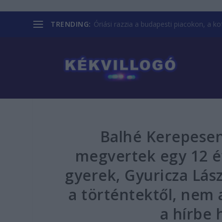
TRENDING:
Óriási razzia a budapesti piacokon, a kofá
Balhé Kerepesen:
megvertek egy 12 év
gyerek, Gyuricza Lás
a történtektől, nem
a hírbe 