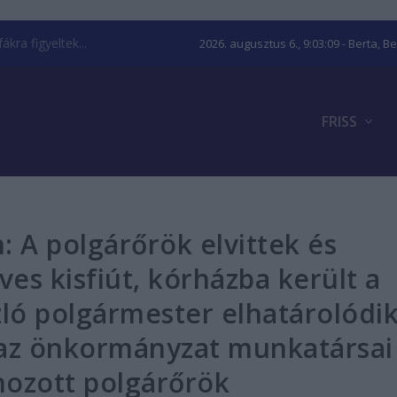
kra figyeltek...
2026. augusztus 6., 9:03:10
- Berta, B
FRISS
 A polgárőrök elvittek és
es kisfiút, kórházba került a
zló polgármester elhatárolódi
 az önkormányzat munkatársai
hozott polgárőrök