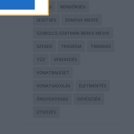
RABLÁS
RENDŐRSÉG
SEGÍTSÉG
SOMOGY MEGYE
SZABOLCS-SZATMÁR-BEREG MEGYE
SZEGED
TRAGÉDIA
TÁMADÁS
TŰZ
VEREKEDÉS
VONATBALESET
VONATGÁZOLÁS
ÉLETMENTÉS
ÖNGYILKOSSÁG
ÜGYÉSZSÉG
ÜTKÖZÉS