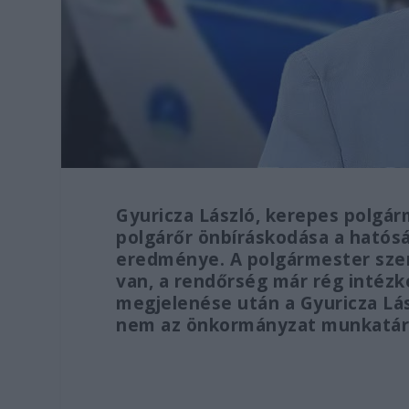
Gyuricza László, kerepes polgárm
polgárőr önbíráskodása a hatós
eredménye. A polgármester szeri
van, a rendőrség már rég intézk
megjelenése után a Gyuricza Lás
nem az önkormányzat munkatársa