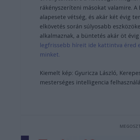
rákényszeríteni másokat valamire. A
alapesete vétség, és akár két évig t
elkövetés során súlyosabb eszközöket
alkalmaznak, a büntetés akár öt évig
legfrissebb híreit ide kattintva ére
minket.
Kiemelt kép: Gyuricza László, Kerepes
mesterséges intelligencia felhasználá
MEGOSZT