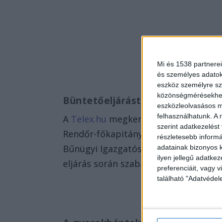
Mi és 1538 partnerei
és személyes adatoka
eszköz személyre sz
közönségmérésekhez 
Büntetőeljárást indított a rend
eszközleolvasásos mó
felhasználhatunk. A 
A
Telex.hu
megkereste a rendőrséget,
szerint adatkezelést
Rendőr-főkapitányságon személyi sza
részletesebb informác
Bűnügyi Igazgatóság munkatársai két 
adatainak bizonyos k
ilyen jellegű adatke
eljárás során szabadlábon védekezhe
preferenciáit, vagy v
található "Adatvéde