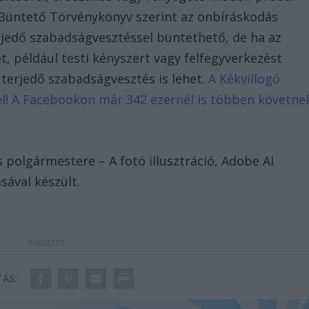
 Büntető Törvénykönyv szerint az önbíráskodás
erjedő szabadságvesztéssel büntethető, de ha az
, például testi kényszert vagy felfegyverkezést
 terjedő szabadságvesztés is lehet.
A Kékvillogó
d el! A Facebookon már 342 ezernél is többen követne
 polgármestere – A fotó illusztráció, Adobe AI
sával készült.
ÁS: