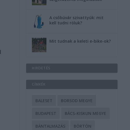
A csőbúvár szivattyúk: mit
kell tudni róluk?
Mit tudnak a keleti e-bike-ok?
l
HIRDETÉS
CÍMKÉK
BALESET
BORSOD MEGYE
BUDAPEST
BÁCS-KISKUN MEGYE
BÁNTALMAZÁS
BÖRTÖN