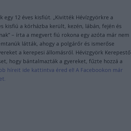
egy 12 éves kisfiút. „Kivitték Hévízgyörkre a
s kisfiú a kórházba került, kezén, lábán, fején és
nak” – írta a megvert fiú rokona egy azóta már nem
mtanúk látták, ahogy a polgárőr és ismerőse
yereket a kerepesi állomásról. Hévizgyörk Kerepestő
set, hogy bántalmazták a gyereket, fűzte hozzá a
ebb híreit ide kattintva éred el! A Facebookon már
et.