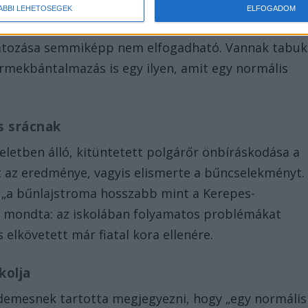
ÁBBI LEHETŐSÉGEK
ELFOGADOM
 Gyuricza Lászlót is, aki elmondta: egy 12 éves
látozása semmiképp nem elfogadható. Vannak tabuk
rmekbántalmazás is egy ilyen, amit egy normális
s srácnak
teletben álló, kitüntetett polgárőr önbíráskodása a
 az eredménye, vagyis elismerte a bűncselekményt.
ak „a bűnlajstroma hosszabb mint a Kerepes-
nt mondta: az iskolában folyamatos problémákat
 elkövetett már fiatal kora ellenére.
kolja
demesnek tartotta megjegyezni, hogy „egy normális