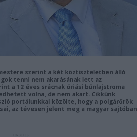
estere szerint a két köztiszteletben álló
ágok tenni nem akarásának lett az
nt a 12 éves srácnak óriási bűnlajstroma
edhetett volna, de nem akart. Cikkünk
zló portálunkkal közölte, hogy a polgárőrök
i, az tévesen jelent meg a magyar sajtóban