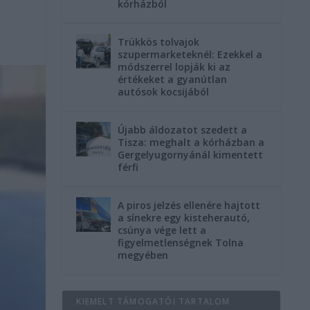
kórházból
Trükkös tolvajok
szupermarketeknél: Ezekkel a
módszerrel lopják ki az
értékeket a gyanútlan
autósok kocsijából
Újabb áldozatot szedett a
Tisza: meghalt a kórházban a
Gergelyugornyánál kimentett
férfi
A piros jelzés ellenére hajtott
a sínekre egy kisteherautó,
csúnya vége lett a
figyelmetlenségnek Tolna
megyében
KIEMELT TÁMOGATÓI TARTALOM