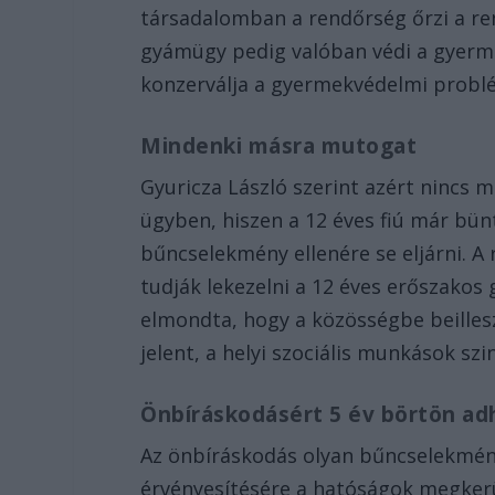
társadalomban a rendőrség őrzi a re
gyámügy pedig valóban védi a gyerm
konzerválja a gyermekvédelmi problé
Mindenki másra mutogat
Gyuricza László szerint azért nincs
ügyben, hiszen a 12 éves fiú már bü
bűncselekmény ellenére se eljárni. 
tudják lekezelni a 12 éves erőszakos
elmondta, hogy a közösségbe beilles
jelent, a helyi szociális munkások sz
Önbíráskodásért 5 év börtön ad
Az önbíráskodás olyan bűncselekmény,
érvényesítésére a hatóságok megker