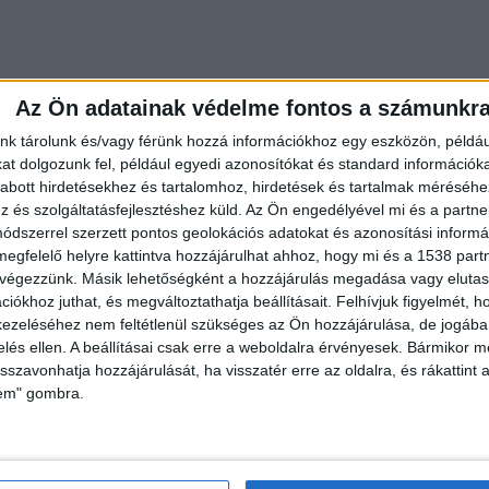
Az Ön adatainak védelme fontos a számunkr
nk tárolunk és/vagy férünk hozzá információkhoz egy eszközön, példáu
t dolgozunk fel, például egyedi azonosítókat és standard információk
abott hirdetésekhez és tartalomhoz, hirdetések és tartalmak méréséhe
és szolgáltatásfejlesztéshez küld.
Az Ön engedélyével mi és a partne
őrség
dszerrel szerzett pontos geolokációs adatokat és azonosítási informác
megfelelő helyre kattintva hozzájárulhat ahhoz, hogy mi és a 1538 partne
 ahol megerősítették, hogy a Pest Vármegyei
 végezzünk. Másik lehetőségként a hozzájárulás megadása vagy elutasí
badság megsértése miatt büntetőeljárás indult. A
iókhoz juthat, és megváltoztathatja beállításait.
Felhívjuk figyelmét, 
személyt hallgattak ki gyanúsítottként, akik az
ezeléséhez nem feltétlenül szükséges az Ön hozzájárulása, de jogában 
zelés ellen. A beállításai csak erre a weboldalra érvényesek. Bármikor m
tnek.
isszavonhatja hozzájárulását, ha visszatér erre az oldalra, és rákattint a
lem" gombra.