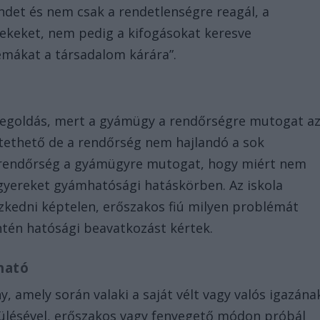
ndet és nem csak a rendetlenségre reagál, a
ekeket, nem pedig a kifogásokat keresve
mákat a társadalom kárára”.
 megoldás, mert a gyámügy a rendőrségre mutogat a
ntethető de a rendőrség nem hajlandó a sok
A rendőrség a gyámügyre mutogat, hogy miért nem
 gyereket gyámhatósági hatáskörben. Az iskola
zkedni képtelen, erőszakos fiú milyen problémát
intén hatósági beavatkozást kértek.
ható
 amely során valaki a saját vélt vagy valós igazána
ülésével, erőszakos vagy fenyegető módon próbál