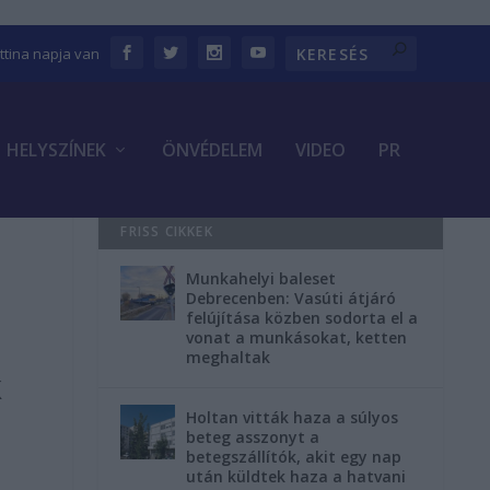
ettina napja van
HELYSZÍNEK
ÖNVÉDELEM
VIDEO
PR
FRISS CIKKEK
Munkahelyi baleset
Debrecenben: Vasúti átjáró
felújítása közben sodorta el a
vonat a munkásokat, ketten
meghaltak
k
Holtan vitták haza a súlyos
beteg asszonyt a
betegszállítók, akit egy nap
után küldtek haza a hatvani