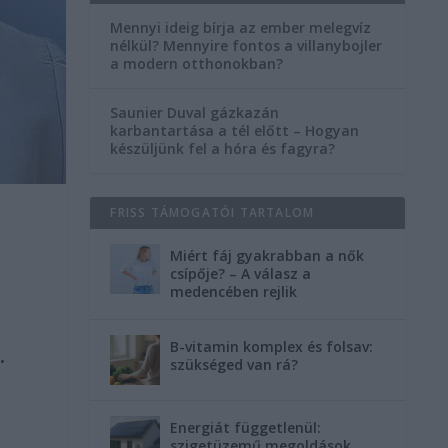
Mennyi ideig bírja az ember melegvíz
nélkül? Mennyire fontos a villanybojler
a modern otthonokban?
Saunier Duval gázkazán
karbantartása a tél előtt – Hogyan
készüljünk fel a hóra és fagyra?
FRISS TÁMOGATÓI TARTALOM
Miért fáj gyakrabban a nők
csípője? – A válasz a
medencében rejlik
B-vitamin komplex és folsav:
.
szükséged van rá?
Energiát függetlenül:
szigetüzemű megoldások