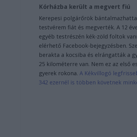
Kórházba került a megvert fiú
Kerepesi polgárőrök bántalmazhattak 
testvérem fiát és megverték. A 12 éve
egyéb testrészén kék-zöld foltok van
elérhető Facebook-bejegyzésben. Sze
berakta a kocsiba és elrángatták a g
25 kilométerre van. Nem ez az első e
gyerek rokona.
A Kékvillogó legfriss
342 ezernél is többen követnek mink