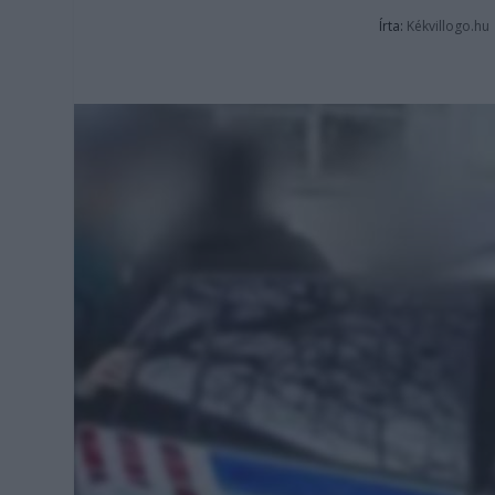
Írta:
Kékvillogo.hu