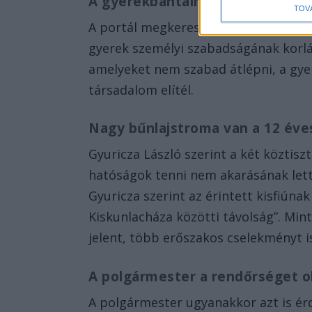
A gyerekbántalmazás tabu
TOV
A portál megkereste a polgármestert,
gyerek személyi szabadságának kor
amelyeket nem szabad átlépni, a gye
társadalom elítél.
Nagy bűnlajstroma van a 12 éve
Gyuricza László szerint a két köztisz
hatóságok tenni nem akarásának lett
Gyuricza szerint az érintett kisfiún
Kiskunlacháza közötti távolság”. Mi
jelent, több erőszakos cselekményt is
A polgármester a rendőrséget o
A polgármester ugyanakkor azt is ér