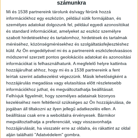
tudott, sőt, támogatta azt – most
számunkra
mindannyiukat kirúgták, és a rendőrségi
Mi és 1538 partnereink tárolunk és/vagy férünk hozzá
feljelentés is borítékolható.
információkhoz egy eszközön, például sütik formájában, és
személyes adatokat dolgozunk fel, például egyedi azonosítókat
és standard információkat, amelyeket az eszköz személyre
szabott hirdetésekhez és tartalomhoz, hirdetések és tartalmak
méréséhez, közönségmérésekhez és szolgáltatásfejlesztéshez
küld.
Az Ön engedélyével mi és a partnereink eszközleolvasásos
Csak papíron léteztek a klímaellenőrzések
módszerrel szerzett pontos geolokációs adatokat és azonosítási
Bukta lett a vége annak a trükközésnek, amelyet
információkat is felhasználhatunk. A megfelelő helyre kattintva
hozzájárulhat ahhoz, hogy mi és a 1538 partnereink a fent
a BKK belső ellenőrzése tárt fel a napokban. Egy
leírtak szerint adatkezelést végezzünk. Másik lehetőségként a
lakossági vagy belső bejelentést követően
hozzájárulás megadása vagy elutasítása előtt részletesebb
információkhoz juthat, és megváltoztathatja beállításait.
indított vizsgálat során kiderült, hogy a cég taxi-,
Felhívjuk figyelmét, hogy személyes adatainak bizonyos
illetve jármű-ellenőrzést végző dolgozói
kezeléséhez nem feltétlenül szükséges az Ön hozzájárulása, de
jogában áll tiltakozni az ilyen jellegű adatkezelés ellen. A
rendszerszinten csaltak a statisztikákkal. A
beállításai csak erre a weboldalra érvényesek. Bármikor
lebukott alkalmazottak több ellenőrzést –
megváltoztathatja a preferenciáit, vagy visszavonhatja
köztük a nyári időszakban kulcsfontosságú
hozzájárulását, ha visszatér erre az oldalra, és rákattint az oldal
alján található "Adatvédelem" gombra.