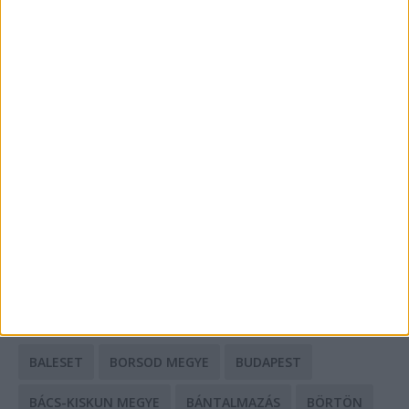
Energiát függetlenül: szigetüzemű megoldások
A csőbúvár szivattyúk: mit kell tudni róluk?
Mit tudnak a keleti e-bike-ok?
HIRDETÉS
CÍMKÉK
BALESET
BORSOD MEGYE
BUDAPEST
BÁCS-KISKUN MEGYE
BÁNTALMAZÁS
BÖRTÖN