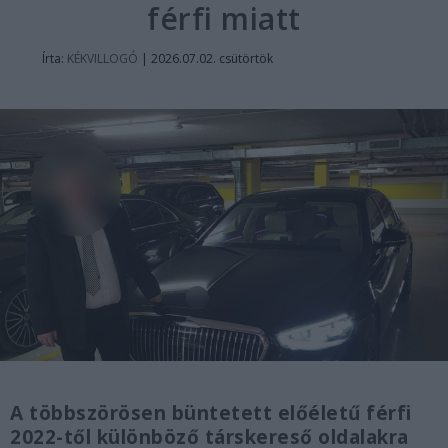
férfi miatt
Írta:
KÉKVILLOGÓ
|
2026.07.02. csütörtök
A többszörösen büntetett előéletű férfi
2022-től különböző társkereső oldalakra