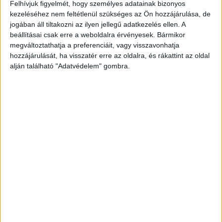
Felhívjuk figyelmét, hogy személyes adatainak bizonyos
kezeléséhez nem feltétlenül szükséges az Ön hozzájárulása, de
Társkeresőn ismerkedtek meg
jogában áll tiltakozni az ilyen jellegű adatkezelés ellen. A
beállításai csak erre a weboldalra érvényesek. Bármikor
A hatvanas éveiben járó Melinda a barátnői
megváltoztathatja a preferenciáit, vagy visszavonhatja
unszolására regisztrált egy társkereső oldalra,
hozzájárulását, ha visszatér erre az oldalra, és rákattint az oldal
ahol Gábor, egy magát szimpatikusnak mutató
alján található "Adatvédelem" gombra.
férfi, hamarosan ráírt. A beszélgetéseket gyorsan
személyes találkozók követték, ahol a férfi
meggyőző háttértörténetet épített fel maga
köré, azt állítva, hogy delegációs sofőrként
dolgozik. Hogy szavait alátámassza, fotókat is
mutatott, melyek állítása szerint a
pápalátogatás és a Forma–1 idején készültek,
miközben fontos személyeket kísért.
A Kékvillogó
legfrissebb híreit ide kattintva éred el! A
Facebookon már 342 ezernél is többen követnek