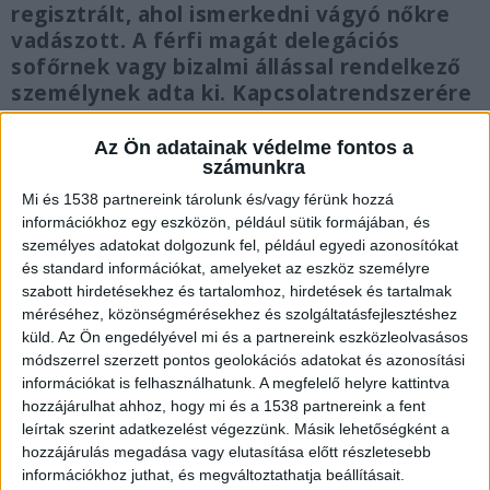
regisztrált, ahol ismerkedni vágyó nőkre
vadászott. A férfi magát delegációs
sofőrnek vagy bizalmi állással rendelkező
személynek adta ki. Kapcsolatrendszerére
hivatkozva segítséget ajánlott fel
ingatlanügyletekkel, hitelügyintézéssel
Az Ön adatainak védelme fontos a
számunkra
kapcsolatban a felé bizalommal forduló
nőknek. A vádlott áldozataitól az
Mi és 1538 partnereink tárolunk és/vagy férünk hozzá
ügyintézéshez többször különböző
információkhoz egy eszközön, például sütik formájában, és
személyes adatokat dolgozunk fel, például egyedi azonosítókat
pénzösszegeket kért, amiket nem az adott
és standard információkat, amelyeket az eszköz személyre
célra fordított, a sértettek érdekében
szabott hirdetésekhez és tartalomhoz, hirdetések és tartalmak
soha nem járt el. A Budaörsi Járási
méréséhez, közönségmérésekhez és szolgáltatásfejlesztéshez
Ügyészség minősített csalás bűntette
küld.
Az Ön engedélyével mi és a partnereink eszközleolvasásos
miatt emelt vádat ellene, most megszólalt
módszerrel szerzett pontos geolokációs adatokat és azonosítási
Melinda, az egyik áldozat, aki utcára került
információkat is felhasználhatunk. A megfelelő helyre kattintva
a férfi miatt.
hozzájárulhat ahhoz, hogy mi és a 1538 partnereink a fent
leírtak szerint adatkezelést végezzünk. Másik lehetőségként a
hozzájárulás megadása vagy elutasítása előtt részletesebb
információkhoz juthat, és megváltoztathatja beállításait.