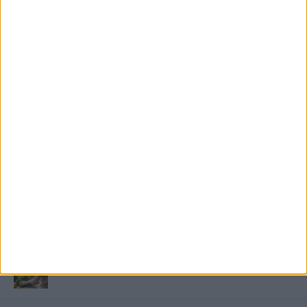
munkásokat, ketten meghaltak
KIEMELT TÁMOGATÓI TARTALOM
Mennyi ideig bírja az ember melegvíz nélkül? Mennyire
fontos a villanybojler a modern otthonokban?
Saunier Duval gázkazán karbantartása a tél előtt –
Hogyan készüljünk fel a hóra és fagyra?
FRISS TÁMOGATÓI TARTALOM
Miért fáj gyakrabban a nők csípője? – A válasz a
medencében rejlik
B-vitamin komplex és folsav: szükséged van rá?