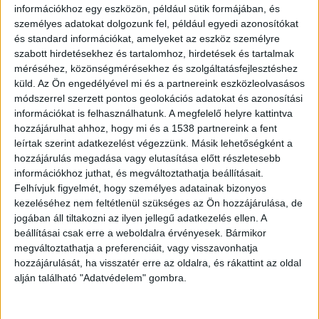
A debreceni Semcorp-gyár súlyos
információkhoz egy eszközön, például sütik formájában, és
személyes adatokat dolgozunk fel, például egyedi azonosítókat
környezetszennyezést okozott. A gyárból
és standard információkat, amelyeket az eszköz személyre
származó, talajvízbe szivárgó szúrós szagú
szabott hirdetésekhez és tartalomhoz, hirdetések és tartalmak
anyagban a megengedett alumínium-határérték
méréséhez, közönségmérésekhez és szolgáltatásfejlesztéshez
küld.
Az Ön engedélyével mi és a partnereink eszközleolvasásos
több mint 13 ezerszeresét mérték, de egyéb
módszerrel szerzett pontos geolokációs adatokat és azonosítási
nehézfémeket is kimutattak a gyár térségében. A
információkat is felhasználhatunk. A megfelelő helyre kattintva
hozzájárulhat ahhoz, hogy mi és a 1538 partnereink a fent
hatósági szemle már februárban megtörtént, a
leírtak szerint adatkezelést végezzünk. Másik lehetőségként a
fideszes kormányhivatal sunnyogott. A hatóság
hozzájárulás megadása vagy elutasítása előtt részletesebb
információkhoz juthat, és megváltoztathatja beállításait.
csak pár napja, június 24-én lépett azzal, hogy
Felhívjuk figyelmét, hogy személyes adatainak bizonyos
felfüggesztette a gyár működését.
A Kékvillogó
kezeléséhez nem feltétlenül szükséges az Ön hozzájárulása, de
legfrissebb híreit ide kattintva éred el! A
jogában áll tiltakozni az ilyen jellegű adatkezelés ellen. A
beállításai csak erre a weboldalra érvényesek. Bármikor
Facebookon már 342 ezernél is többen követnek
megváltoztathatja a preferenciáit, vagy visszavonhatja
minket.
hozzájárulását, ha visszatér erre az oldalra, és rákattint az oldal
alján található "Adatvédelem" gombra.