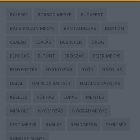
BALESET
BORSOD MEGYE
BUDAPEST
BÁCS-KISKUN MEGYE
BÁNTALMAZÁS
BÖRTÖN
CSALÁD
CSALÁS
DEBRECEN
DROG
ELFOGÁS
ELTŰNT
ERŐSZAK
FEJÉR MEGYE
FENYEGETÉS
GYILKOSSÁG
GYŐR
GÁZOLÁS
HALÁL
HALÁLOS BALESET
HALÁLOS GÁZOLÁS
KÉSELÉS
KÓRHÁZ
LOPÁS
MENTÉS
MISKOLC
NYOMOZÁS
NÓGRÁD MEGYE
PEST MEGYE
RABLÁS
RENDŐRSÉG
SEGÍTSÉG
SOMOGY MEGYE