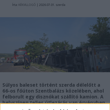
Írta:
KÉKVILLOGÓ
|
2026.07.01. szerda
Súlyos baleset történt szerda délelőtt a
66-os főúton Szentbalázs közelében, ahol
felborult egy disznókat szállító kamion. A
helyszínen teljes útlezárás van érvényben,
a mentést sokkos állapotban lévő állatok