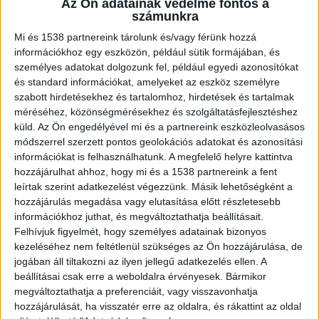
Az Ön adatainak védelme fontos a
nehezítik.
számunkra
Mi és 1538 partnereink tárolunk és/vagy férünk hozzá
információkhoz egy eszközön, például sütik formájában, és
személyes adatokat dolgozunk fel, például egyedi azonosítókat
és standard információkat, amelyeket az eszköz személyre
Dráma a kanyarban: Felborult a rakomány
szabott hirdetésekhez és tartalomhoz, hirdetések és tartalmak
méréséhez, közönségmérésekhez és szolgáltatásfejlesztéshez
A 66-os főút 47-es és 48-as kilométerszelvénye
küld.
Az Ön engedélyével mi és a partnereink eszközleolvasásos
közötti éles kanyarban eddig tisztázatlan
módszerrel szerzett pontos geolokációs adatokat és azonosítási
információkat is felhasználhatunk. A megfelelő helyre kattintva
körülmények között irányíthatatlanná vált és az
hozzájárulhat ahhoz, hogy mi és a 1538 partnereink a fent
oldalára borult egy sertéseket szállító
leírtak szerint adatkezelést végezzünk. Másik lehetőségként a
hozzájárulás megadása vagy elutasítása előtt részletesebb
nyergesvontató. A jármű hatalmas erejű
információkhoz juthat, és megváltoztathatja beállításait.
becsapódással állt meg, teljesen eltorlaszolva az
Felhívjuk figyelmét, hogy személyes adatainak bizonyos
úttestet. A kamionnal száznyolcvan állat
kezeléséhez nem feltétlenül szükséges az Ön hozzájárulása, de
jogában áll tiltakozni az ilyen jellegű adatkezelés ellen. A
szállítottak. A baleset következtében a sertések
beállításai csak erre a weboldalra érvényesek. Bármikor
közül sokan azonnal elpusztultak, a túlélő állatok
megváltoztathatja a preferenciáit, vagy visszavonhatja
hozzájárulását, ha visszatér erre az oldalra, és rákattint az oldal
pedig beragadtak a kamionba.
A Kékvillogó.hu