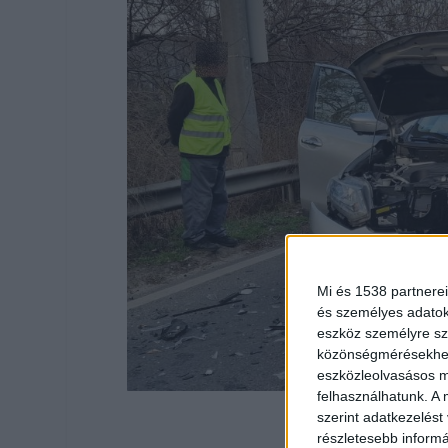
Mi és 1538 partnerei
és személyes adatoka
eszköz személyre sz
közönségmérésekhez 
eszközleolvasásos mó
felhasználhatunk. A 
szerint adatkezelést
részletesebb informác