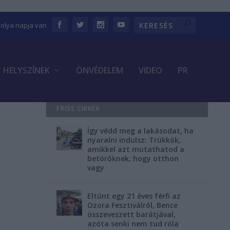
bolya napja van
HELYSZÍNEK
ÖNVÉDELEM
VIDEO
PR
FRISS CIKKEK
Így védd meg a lakásodat, ha
nyaralni indulsz: Trükkök,
amikkel azt mutathatod a
betörőknek, hogy otthon
vagy
Eltűnt egy 21 éves férfi az
Ozora Fesztiválról, Bence
összeveszett barátjával,
azóta senki nem tud róla