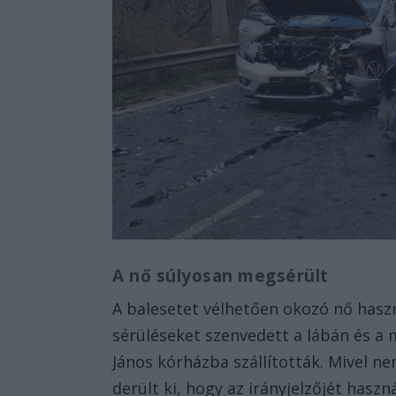
A nő súlyosan megsérült
A balesetet vélhetően okozó nő haszn
sérüléseket szenvedett a lábán és a
János kórházba szállították. Mivel ne
derült ki, hogy az irányjelzőjét haszná