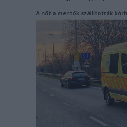
A nőt a mentők szállították kór