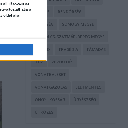
áll tiltakozni az
egváltoztathatja a
RABLÁS
RENDŐRSÉG
z oldal alján
SEGÍTSÉG
SOMOGY MEGYE
,
SZABOLCS-SZATMÁR-BEREG MEGYE
SZEGED
TRAGÉDIA
TÁMADÁS
TŰZ
VEREKEDÉS
VONATBALESET
VONATGÁZOLÁS
ÉLETMENTÉS
ÖNGYILKOSSÁG
ÜGYÉSZSÉG
ÜTKÖZÉS