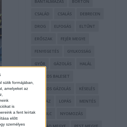
BÁNTALMAZÁS
BÖRTÖN
CSALÁD
CSALÁS
DEBRECEN
DROG
ELFOGÁS
ELTŰNT
ERŐSZAK
FEJÉR MEGYE
FENYEGETÉS
GYILKOSSÁG
GYŐR
GÁZOLÁS
HALÁL
a
HALÁLOS BALESET
l sütik formájában,
HALÁLOS GÁZOLÁS
KÉSELÉS
at, amelyeket az
z,
reink
KÓRHÁZ
LOPÁS
MENTÉS
iókat is
reink a fent leírtak
MISKOLC
NYOMOZÁS
tása előtt
hogy személyes
NÓGRÁD MEGYE
PEST MEGYE