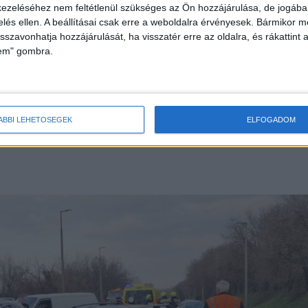
ezeléséhez nem feltétlenül szükséges az Ön hozzájárulása, de jogában 
zelés ellen. A beállításai csak erre a weboldalra érvényesek. Bármikor m
isszavonhatja hozzájárulását, ha visszatér erre az oldalra, és rákattint a
lem" gombra.
ának koccant, ettől viszont a Dacia megpördült és
belső sávban szemből egy Nissan X-Trail közeledett
lta kikerülni az elé sodródó kombit, elrántotta
Dacia szemből nagy erővel belecsapódott a Nissan
ÁBBI LEHETŐSÉGEK
ELFOGADOM
.