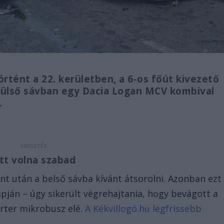
rtént a 22. kerületben, a 6-os főút kivezető
külső sávban egy Dacia Logan MCV kombival
.
tt volna szabad
t után a belső sávba kívánt átsorolni. Azonban ezt
pján – úgy sikerült végrehajtania, hogy bevágott a
rter mikrobusz elé.
A Kékvillogó.hu legfrissebb