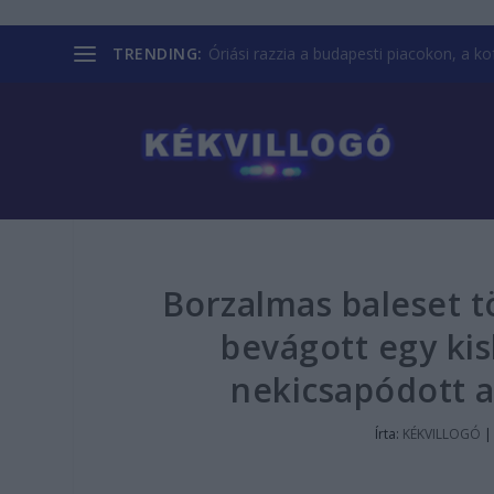
TRENDING:
Óriási razzia a budapesti piacokon, a kofá
Borzalmas baleset t
bevágott egy kis
nekicsapódott 
Írta:
KÉKVILLOGÓ