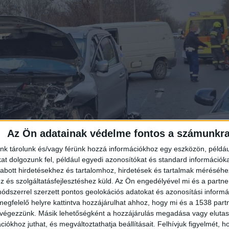
Az Ön adatainak védelme fontos a számunkr
nk tárolunk és/vagy férünk hozzá információkhoz egy eszközön, példáu
t dolgozunk fel, például egyedi azonosítókat és standard információk
abott hirdetésekhez és tartalomhoz, hirdetések és tartalmak méréséhe
és szolgáltatásfejlesztéshez küld.
Az Ön engedélyével mi és a partne
dszerrel szerzett pontos geolokációs adatokat és azonosítási informác
megfelelő helyre kattintva hozzájárulhat ahhoz, hogy mi és a 1538 partne
 végezzünk. Másik lehetőségként a hozzájárulás megadása vagy elutasí
iókhoz juthat, és megváltoztathatja beállításait.
Felhívjuk figyelmét, 