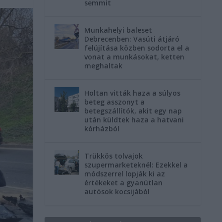
semmit
Munkahelyi baleset
Debrecenben: Vasúti átjáró
felújítása közben sodorta el a
vonat a munkásokat, ketten
meghaltak
Holtan vitták haza a súlyos
beteg asszonyt a
betegszállítók, akit egy nap
után küldtek haza a hatvani
kórházból
Trükkös tolvajok
szupermarketeknél: Ezekkel a
módszerrel lopják ki az
értékeket a gyanútlan
autósok kocsijából