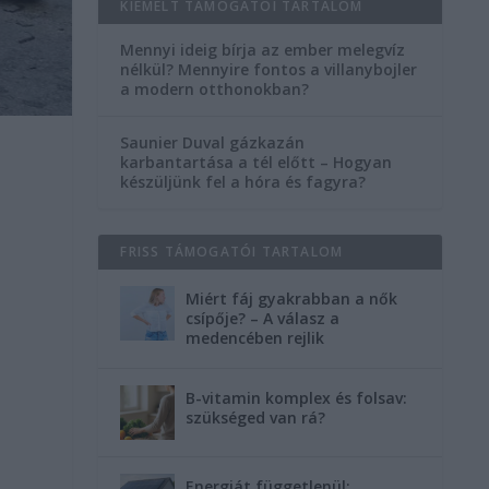
KIEMELT TÁMOGATÓI TARTALOM
Mennyi ideig bírja az ember melegvíz
nélkül? Mennyire fontos a villanybojler
a modern otthonokban?
Saunier Duval gázkazán
karbantartása a tél előtt – Hogyan
készüljünk fel a hóra és fagyra?
FRISS TÁMOGATÓI TARTALOM
Miért fáj gyakrabban a nők
csípője? – A válasz a
medencében rejlik
B-vitamin komplex és folsav:
szükséged van rá?
Energiát függetlenül: