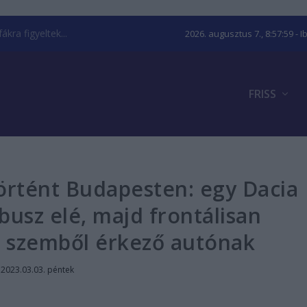
kra figyeltek...
2026. augusztus 7., 8:58:01
- I
FRISS
örtént Budapesten: egy Dacia
busz elé, majd frontálisan
a szemből érkező autónak
|
2023.03.03. péntek