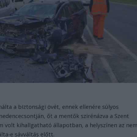
álta a biztonsági övét, ennek ellenére súlyos
 medencecsontján, őt a mentők szirénázva a Szent
m volt kihallgatható állapotban, a helyszínen az ne
lta-e sávváltás előtt.