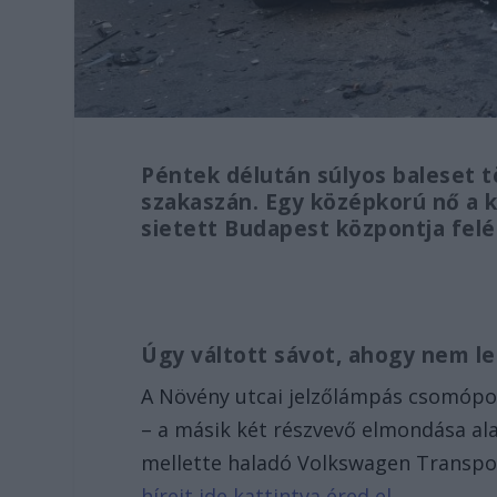
Péntek délután súlyos baleset tö
szakaszán. Egy középkorú nő a 
sietett Budapest központja felé
Úgy váltott sávot, ahogy nem le
A Növény utcai jelzőlámpás csomópon
– a másik két részvevő elmondása ala
mellette haladó Volkswagen Transpo
híreit ide kattintva éred el.