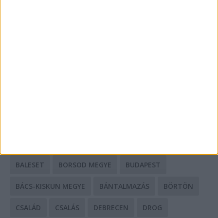
A csőbúvár szivattyúk: mit kell tudni róluk?
Mit tudnak a keleti e-bike-ok?
HIRDETÉS
CÍMKÉK
BALESET
BORSOD MEGYE
BUDAPEST
BÁCS-KISKUN MEGYE
BÁNTALMAZÁS
BÖRTÖN
CSALÁD
CSALÁS
DEBRECEN
DROG