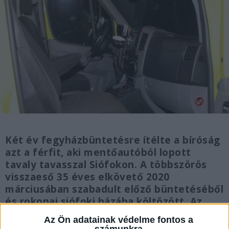
Két év fegyházbüntetésre ítélte a bíróság
azt a férfit, aki mentőautóból lopott
tavaly tavasszal Siófokon. A többszörös
visszaeső 35 éves elkövető 2020
márciusában szabadult előző büntetéséből
és rokonai siófoki házába költözött. Az
ítélet még nem jogerős.
Az Ön adatainak védelme fontos a
számunkra