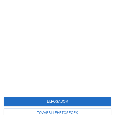
Címlapfotón a kifosztott mentőautó, a
rendőrség felvétele
További firss híreket a Balaton környékéről,
köztük egy rejtéleyes balatoni tengeralattjáról
itt olvashatsz.
Kiemelt kép: Illusztráció – Forrás:
BalatonKörnyéke
ELFOGADOM
MEGOSZTÁS:
TOVÁBBI LEHETŐSÉGEK