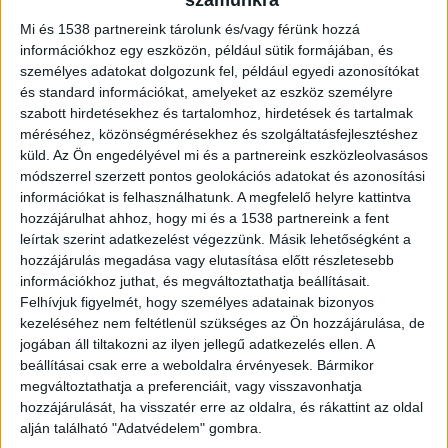
Mi és 1538 partnereink tárolunk és/vagy férünk hozzá
információkhoz egy eszközön, például sütik formájában, és
személyes adatokat dolgozunk fel, például egyedi azonosítókat
Amíg a mentősök dolgoztak
és standard információkat, amelyeket az eszköz személyre
szabott hirdetésekhez és tartalomhoz, hirdetések és tartalmak
A bűncselekmény úgy kezdődött, hogy mentő
méréséhez, közönségmérésekhez és szolgáltatásfejlesztéshez
érkezett abba az utcába, ahol a férfi lakott. Ezt
küld.
Az Ön engedélyével mi és a partnereink eszközleolvasásos
módszerrel szerzett pontos geolokációs adatokat és azonosítási
használta ki a 35 éves férfi. Amikor a mentők
információkat is felhasználhatunk. A megfelelő helyre kattintva
bementek a házba a csukott, de nem zárt
hozzájárulhat ahhoz, hogy mi és a 1538 partnereink a fent
autóból elvitt egy, az Országos Mentőszolgálat
leírtak szerint adatkezelést végezzünk. Másik lehetőségként a
hozzájárulás megadása vagy elutasítása előtt részletesebb
tulajdonát képező táblagépet és a
információkhoz juthat, és megváltoztathatja beállításait.
mentőtechnikus övtáskáját, a benne lévő 14 ezer
Felhívjuk figyelmét, hogy személyes adatainak bizonyos
kezeléséhez nem feltétlenül szükséges az Ön hozzájárulása, de
forinttal, bankkártyával és igazolványokkal
jogában áll tiltakozni az ilyen jellegű adatkezelés ellen. A
együtt –
írja a BalatonKörnyéke oldala
.
beállításai csak erre a weboldalra érvényesek. Bármikor
megváltoztathatja a preferenciáit, vagy visszavonhatja
hozzájárulását, ha visszatér erre az oldalra, és rákattint az oldal
alján található "Adatvédelem" gombra.