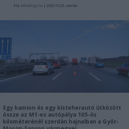
Írta:
Kékvillogo.hu
|
2023.10.25. szerda
Egy kamion és egy kisteherautó ütközött
össze az M1-es autópálya 105-ös
kilométerénél szerdán hajnalban a Győr-
Moson-Sopron vármegyei