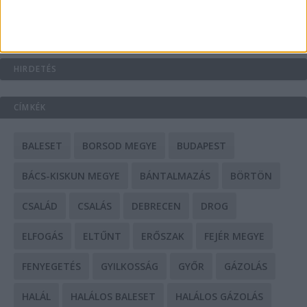
Mit tudnak a keleti e-bike-ok?
HIRDETÉS
CÍMKÉK
BALESET
BORSOD MEGYE
BUDAPEST
BÁCS-KISKUN MEGYE
BÁNTALMAZÁS
BÖRTÖN
CSALÁD
CSALÁS
DEBRECEN
DROG
ELFOGÁS
ELTŰNT
ERŐSZAK
FEJÉR MEGYE
FENYEGETÉS
GYILKOSSÁG
GYŐR
GÁZOLÁS
HALÁL
HALÁLOS BALESET
HALÁLOS GÁZOLÁS