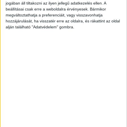
jogában áll tiltakozni az ilyen jellegű adatkezelés ellen. A
beállításai csak erre a weboldalra érvényesek. Bármikor
megváltoztathatja a preferenciáit, vagy visszavonhatja
hozzájárulását, ha visszatér erre az oldalra, és rákattint az oldal
alján található "Adatvédelem" gombra.
Fejér megyében is baleset volt
Sajnos nem ez volt az egyetlen baleset szerda
hajnalban. A Fejér vármegyei Seregélyest és
Sárosdot összekötő út 38-as kilométerénél
ugyanis az oldalával az árokba csapódott egy
autóbusz. A baleset miatt teljes szélességében