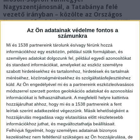
Nagyszentjánosnál, a Tatabánya felé
vezető irányban – közölte az Országos
Katasztrófavédelmi Főigazgatóság (OKF).
Az Ön adatainak védelme fontos a
számunkra
Mi és 1538 partnereink tárolunk és/vagy férünk hozzá
információkhoz egy eszközön, például sütik formájában, és
Műszaki mentés
személyes adatokat dolgozunk fel, például egyedi azonosítókat
és standard információkat, amelyeket az eszköz személyre
Az ütközés következtében a kisteherautó egy
szabott hirdetésekhez és tartalomhoz, hirdetések és tartalmak
terelőkúpnak ütközött, majd felborult. A győri
méréséhez, közönségmérésekhez és szolgáltatásfejlesztéshez
küld.
Az Ön engedélyével mi és a partnereink eszközleolvasásos
hivatásos tűzoltók teljes útlezárás mellett végzik
módszerrel szerzett pontos geolokációs adatokat és azonosítási
a műszaki mentést – írták.
A Kékvillogó.hu
információkat is felhasználhatunk. A megfelelő helyre kattintva
hozzájárulhat ahhoz, hogy mi és a 1538 partnereink a fent
legfrissebb híreit ide kattintva éred el!
leírtak szerint adatkezelést végezzünk. Másik lehetőségként a
hozzájárulás megadása vagy elutasítása előtt részletesebb
információkhoz juthat, és megváltoztathatja beállításait.
Felhívjuk figyelmét, hogy személyes adatainak bizonyos
kezeléséhez nem feltétlenül szükséges az Ön hozzájárulása, de