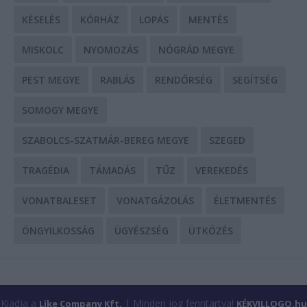
KÉSELÉS
KÓRHÁZ
LOPÁS
MENTÉS
MISKOLC
NYOMOZÁS
NÓGRÁD MEGYE
PEST MEGYE
RABLÁS
RENDŐRSÉG
SEGÍTSÉG
SOMOGY MEGYE
SZABOLCS-SZATMÁR-BEREG MEGYE
SZEGED
TRAGÉDIA
TÁMADÁS
TŰZ
VEREKEDÉS
VONATBALESET
VONATGÁZOLÁS
ÉLETMENTÉS
ÖNGYILKOSSÁG
ÜGYÉSZSÉG
ÜTKÖZÉS
Kiadja a
| Minden jog fenntartva!
Like Company Kft.
KÉKVILLOGO.hu