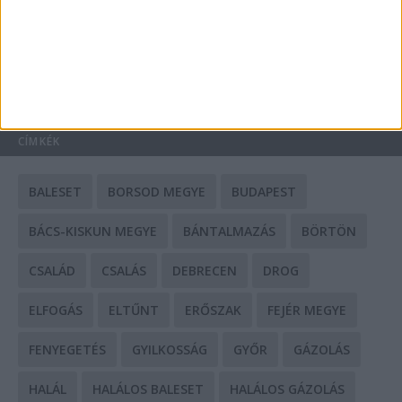
Mit tudnak a keleti e-bike-ok?
HIRDETÉS
CÍMKÉK
BALESET
BORSOD MEGYE
BUDAPEST
BÁCS-KISKUN MEGYE
BÁNTALMAZÁS
BÖRTÖN
CSALÁD
CSALÁS
DEBRECEN
DROG
ELFOGÁS
ELTŰNT
ERŐSZAK
FEJÉR MEGYE
FENYEGETÉS
GYILKOSSÁG
GYŐR
GÁZOLÁS
HALÁL
HALÁLOS BALESET
HALÁLOS GÁZOLÁS