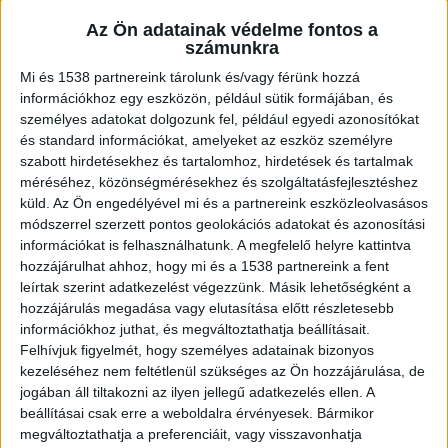
végét, és erre nem negatívumként, hanem
Az Ön adatainak védelme fontos a
számunkra
inkább lehetőségként érdemes tekinteni. Annak
Mi és 1538 partnereink tárolunk és/vagy férünk hozzá
lehetőségeként, hogy bevethetünk olyan
információkhoz egy eszközön, például sütik formájában, és
dolgokat, amiket még soha nem próbáltunk,
személyes adatokat dolgozunk fel, például egyedi azonosítókat
és standard információkat, amelyeket az eszköz személyre
amiknek a hatásait még soha nem tapasztaltuk.
szabott hirdetésekhez és tartalomhoz, hirdetések és tartalmak
méréséhez, közönségmérésekhez és szolgáltatásfejlesztéshez
küld.
Az Ön engedélyével mi és a partnereink eszközleolvasásos
Próbát tehetünk például a
LoveSexshop.hr
módszerrel szerzett pontos geolokációs adatokat és azonosítási
dildóinak
egyikével, de természetesen sok más
információkat is felhasználhatunk. A megfelelő helyre kattintva
opció is van. Az új élmények, tapasztalatok új
hozzájárulhat ahhoz, hogy mi és a 1538 partnereink a fent
leírtak szerint adatkezelést végezzünk. Másik lehetőségként a
lendületet adhatnak a kapcsolatunknak, és az
hozzájárulás megadása vagy elutasítása előtt részletesebb
intimitást is olyan mélységekbe vihetik kettőnk
információkhoz juthat, és megváltoztathatja beállításait.
Felhívjuk figyelmét, hogy személyes adatainak bizonyos
között, ami korábban nem volt jellemző.
kezeléséhez nem feltétlenül szükséges az Ön hozzájárulása, de
jogában áll tiltakozni az ilyen jellegű adatkezelés ellen. A
Ráadásul, ha új dolgokkal kísérletezünk, annak
beállításai csak erre a weboldalra érvényesek. Bármikor
megváltoztathatja a preferenciáit, vagy visszavonhatja
számos pozitív egészségügyi hatása is van, most