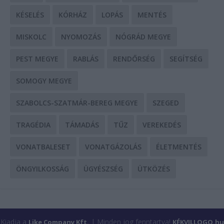
KÉSELÉS
KÓRHÁZ
LOPÁS
MENTÉS
MISKOLC
NYOMOZÁS
NÓGRÁD MEGYE
PEST MEGYE
RABLÁS
RENDŐRSÉG
SEGÍTSÉG
SOMOGY MEGYE
SZABOLCS-SZATMÁR-BEREG MEGYE
SZEGED
TRAGÉDIA
TÁMADÁS
TŰZ
VEREKEDÉS
VONATBALESET
VONATGÁZOLÁS
ÉLETMENTÉS
ÖNGYILKOSSÁG
ÜGYÉSZSÉG
ÜTKÖZÉS
Kiadja a
| Minden jog fenntartva!
Like Company Kft.
KÉKVILLOGO.hu