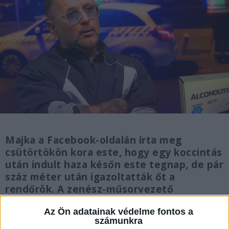
Majka a Facebook-oldalán írta meg
csütörtökön kora este, hogy egy koccintás
után indult haza későn este tegnap, de pár
száz méter után igazoltatták őt a
rendőrök. A zenész-műsorvezető
sajnálatát fejezte ki, hozzátéve, hogy a
Az Ön adatainak védelme fontos a
következményeket vállalja.
számunkra