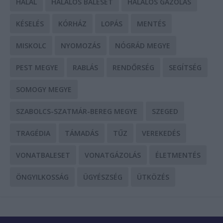
HALÁL
HALÁLOS BALESET
HALÁLOS GÁZOLÁS
KÉSELÉS
KÓRHÁZ
LOPÁS
MENTÉS
MISKOLC
NYOMOZÁS
NÓGRÁD MEGYE
PEST MEGYE
RABLÁS
RENDŐRSÉG
SEGÍTSÉG
SOMOGY MEGYE
SZABOLCS-SZATMÁR-BEREG MEGYE
SZEGED
TRAGÉDIA
TÁMADÁS
TŰZ
VEREKEDÉS
VONATBALESET
VONATGÁZOLÁS
ÉLETMENTÉS
ÖNGYILKOSSÁG
ÜGYÉSZSÉG
ÜTKÖZÉS