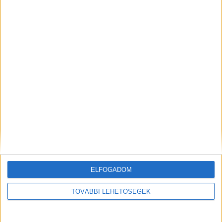
vérvizsgálat később nem mutatta ki. Akkor
őszinte megbánást tanúsított a bíróságon.
Kiemelt kép: Majka – Forrás: a fotó Adobe AI
mesterséges intelligencia segítségével készült
MEGOSZTÁS:
ELFOGADOM
TOVÁBBI LEHETŐSÉGEK