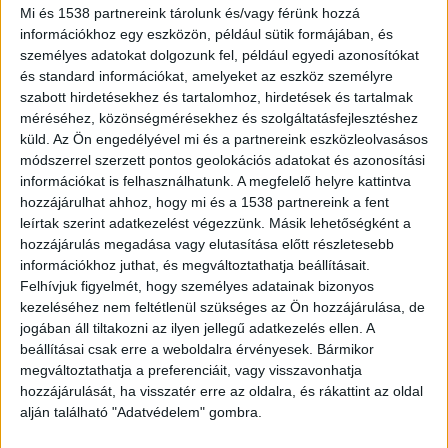
Mi és 1538 partnereink tárolunk és/vagy férünk hozzá
információkhoz egy eszközön, például sütik formájában, és
személyes adatokat dolgozunk fel, például egyedi azonosítókat
és standard információkat, amelyeket az eszköz személyre
Igazoltatták a rendőrök
szabott hirdetésekhez és tartalomhoz, hirdetések és tartalmak
„Egy címeres ökör vagyok. Az idei nehéz és
méréséhez, közönségmérésekhez és szolgáltatásfejlesztéshez
küld.
Az Ön engedélyével mi és a partnereink eszközleolvasásos
pörgős év végén, egy koccintás után tegnap este
módszerrel szerzett pontos geolokációs adatokat és azonosítási
későn indultam haza kocsival. Nem éreztem
információkat is felhasználhatunk. A megfelelő helyre kattintva
hozzájárulhat ahhoz, hogy mi és a 1538 partnereink a fent
magam becsípve se. Inkább szerencsé(m)re
leírtak szerint adatkezelést végezzünk. Másik lehetőségként a
néhány száz méter után a rendőrök igazoltattak,
hozzájárulás megadása vagy elutasítása előtt részletesebb
információkhoz juthat, és megváltoztathatja beállításait.
mielőtt bármi történhetett volna. Mérhetetlenül
Felhívjuk figyelmét, hogy személyes adatainak bizonyos
sajnálom, a következményeket vállalom.
kezeléséhez nem feltétlenül szükséges az Ön hozzájárulása, de
Sajnálom, nincs rá mentség!” – írta a csütörtök
jogában áll tiltakozni az ilyen jellegű adatkezelés ellen. A
beállításai csak erre a weboldalra érvényesek. Bármikor
délutáni bejegyzésben a rapper.
A Kékvillogó
megváltoztathatja a preferenciáit, vagy visszavonhatja
legfrissebb híreit ide kattintva éred el! A
hozzájárulását, ha visszatér erre az oldalra, és rákattint az oldal
alján található "Adatvédelem" gombra.
Facebookon már 341 ezernél is többen követnek