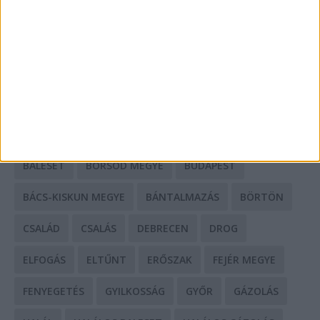
Mit tudnak a keleti e-bike-ok?
HIRDETÉS
CÍMKÉK
BALESET
BORSOD MEGYE
BUDAPEST
BÁCS-KISKUN MEGYE
BÁNTALMAZÁS
BÖRTÖN
CSALÁD
CSALÁS
DEBRECEN
DROG
ELFOGÁS
ELTŰNT
ERŐSZAK
FEJÉR MEGYE
FENYEGETÉS
GYILKOSSÁG
GYŐR
GÁZOLÁS