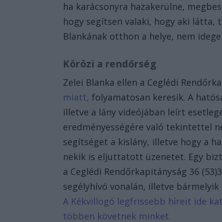
ha karácsonyra hazakerülne, megbesz
hogy segítsen valaki, hogy aki látta,
Blankának otthon a helye, nem idege
Körözi a rendőrség
Zelei Blanka ellen a Ceglédi Rendőrk
miatt,
folyamatosan keresik. A hatósá
illetve a lány videójában leírt esetl
eredményességére való tekintettel ne
segítséget a kislány, illetve hogy a 
nekik is eljuttatott üzenetet. Egy bizt
a Ceglédi Rendőrkapitányság 36 (53)
segélyhívó vonalán, illetve bármelyik
A Kékvillogó legfrissebb híreit ide k
többen követnek minket.