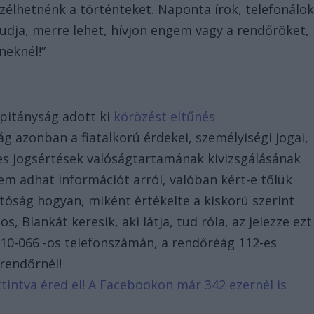
élhetnénk a történteket. Naponta írok, telefonálo
 tudja, merre lehet, hívjon engem vagy a rendőröket,
neknél!”
apitányság adott ki
körözést eltűnés
g azonban a fiatalkorú érdekei, személyiségi jogai,
eges jogsértések valóságtartamának kivizsgálásának
m adhat információt arról, valóban kért-e tőlük
hatóság hogyan, miként értékelte a kiskorú szerint
os, Blankát keresik, aki látja, tud róla, az jelezze ezt
310-066 -os telefonszámán, a rendőréág 112-es
 rendőrnél!
attintva éred el! A Facebookon már 342 ezernél is