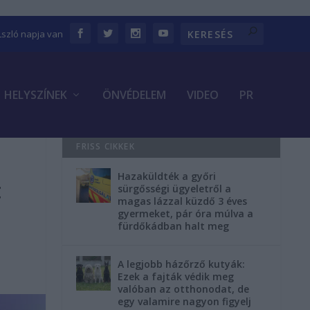
Lszló napja van
HELYSZÍNEK
ÖNVÉDELEM
VIDEO
PR
FRISS CIKKEK
Hazaküldték a győri
t
sürgősségi ügyeletről a
magas lázzal küzdő 3 éves
gyermeket, pár óra múlva a
fürdőkádban halt meg
A legjobb házőrző kutyák:
Ezek a fajták védik meg
valóban az otthonodat, de
egy valamire nagyon figyelj