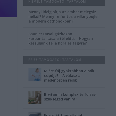
KIEMELT TÁMOGATÓI TARTALOM
Mennyi ideig bírja az ember melegvíz
nélkül? Mennyire fontos a villanybojler
a modern otthonokban?
Saunier Duval gázkazán
karbantartása a tél előtt – Hogyan
n
készüljünk fel a hóra és fagyra?
FRISS TÁMOGATÓI TARTALOM
Miért fáj gyakrabban a nők
csípője? – A válasz a
medencében rejlik
B-vitamin komplex és folsav:
szükséged van rá?
Energiát függetlenül: