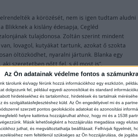
elrendelték a körözését, nem is igen tudtam aludni
a Blikknek a kislány édesapja, Cegléd
szalonjának tulajdonosa. Zoltán szerint mindent
van, lovagol, kutyákat tartunk, azokat ő szokta
atosan öltözködhet, nyaralni jártunk. Blanka egy
 aki szeretetben nőtt fel, s él most is”.
Az Ön adatainak védelme fontos a számunkr
nk tárolunk és/vagy férünk hozzá információkhoz egy eszközön, példáu
t dolgozunk fel, például egyedi azonosítókat és standard információk
abott hirdetésekhez és tartalomhoz, hirdetések és tartalmak méréséhe
és szolgáltatásfejlesztéshez küld.
Az Ön engedélyével mi és a partne
dszerrel szerzett pontos geolokációs adatokat és azonosítási informác
en azt állítja, bántalmazó családban élt, nem akar
megfelelő helyre kattintva hozzájárulhat ahhoz, hogy mi és a 1538 partne
ásik családot, akik befogadták. “A lányom eltűnése
 végezzünk. Másik lehetőségként a hozzájárulás megadása vagy elutasí
iókhoz juthat, és megváltoztathatja beállításait.
Felhívjuk figyelmét, 
enet, nem tudjuk mire vélni, nem igaz belőle
ezeléséhez nem feltétlenül szükséges az Ön hozzájárulása, de jogában 