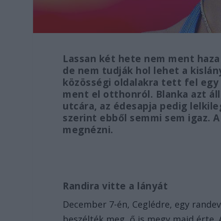
Lassan két hete nem ment haza a
de nem tudják hol lehet a kislán
közösségi oldalakra tett fel eg
ment el otthonról. Blanka azt ál
utcára, az édesapja pedig lelkile
szerint ebből semmi sem igaz. 
megnézni.
Randira vitte a lányát
December 7-én, Ceglédre, egy randevú
beszélték meg, ő is megy majd érte.