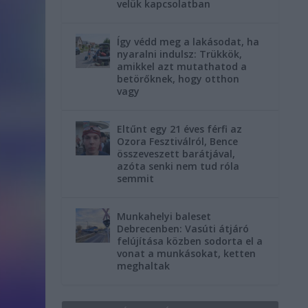
velük kapcsolatban
Így védd meg a lakásodat, ha
nyaralni indulsz: Trükkök,
amikkel azt mutathatod a
betörőknek, hogy otthon
vagy
Eltűnt egy 21 éves férfi az
Ozora Fesztiválról, Bence
összeveszett barátjával,
azóta senki nem tud róla
semmit
Munkahelyi baleset
Debrecenben: Vasúti átjáró
felújítása közben sodorta el a
vonat a munkásokat, ketten
meghaltak