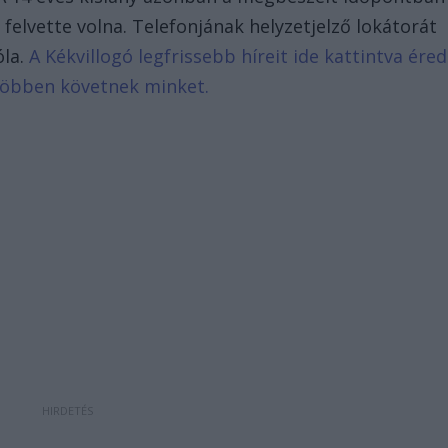
 felvette volna. Telefonjának helyzetjelző lokátorát
óla.
A Kékvillogó legfrissebb híreit ide kattintva éred
 többen követnek minket.