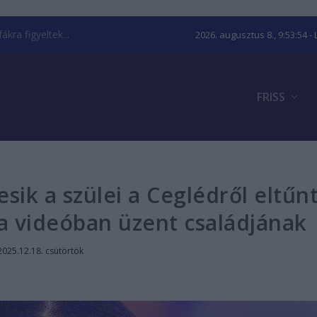
kra figyeltek...
2026. augusztus 8., 9:53:55
- 
FRISS
ik a szülei a Ceglédről eltűn
ka videóban üzent családjának
2025.12.18. csütörtök