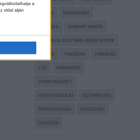
egváltoztathatja a
z oldal alján
RABLÁS
RENDŐRSÉG
SEGÍTSÉG
SOMOGY MEGYE
SZABOLCS-SZATMÁR-BEREG MEGYE
SZEGED
TRAGÉDIA
TÁMADÁS
TŰZ
VEREKEDÉS
VONATBALESET
VONATGÁZOLÁS
ÉLETMENTÉS
ÖNGYILKOSSÁG
ÜGYÉSZSÉG
ÜTKÖZÉS