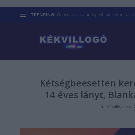
TRENDING:
Óriási razzia a budapesti piacokon, a kofá
Kétségbeesetten keres
14 éves lányt, Blan
Írta:
Kékvillogo.hu
|