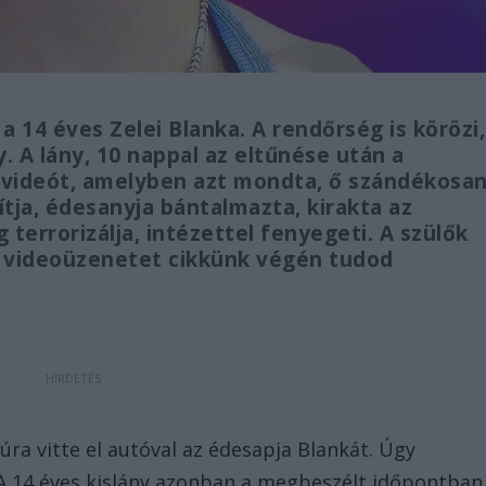
 14 éves Zelei Blanka. A rendőrség is körözi,
y. A lány, 10 nappal az eltűnése után a
y videót, amelyben azt mondta, ő szándékosa
lítja, édesanyja bántalmazta, kirakta az
g terrorizálja, intézettel fenyegeti. A szülők
A videoüzenetet cikkünk végén tudod
ra vitte el autóval az édesapja Blankát. Úgy
 A 14 éves kislány azonban a megbeszélt időpontban