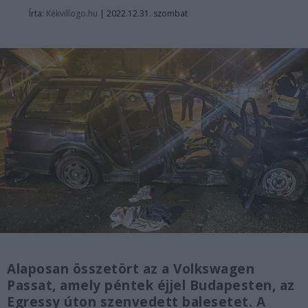
Írta:
Kékvillogo.hu
|
2022.12.31. szombat
Alaposan összetört az a Volkswagen
Passat, amely péntek éjjel Budapesten, az
Egressy úton szenvedett balesetet. A