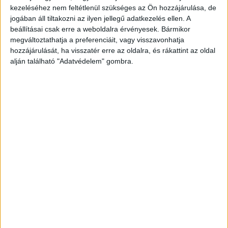
a kézifék meghibásodott.
A Kékvillogó.hu
kezeléséhez nem feltétlenül szükséges az Ön hozzájárulása, de
legfrissebb híreit ide kattintva éred el!
jogában áll tiltakozni az ilyen jellegű adatkezelés ellen. A
beállításai csak erre a weboldalra érvényesek. Bármikor
megváltoztathatja a preferenciáit, vagy visszavonhatja
hozzájárulását, ha visszatér erre az oldalra, és rákattint az oldal
alján található "Adatvédelem" gombra.
Ütközött és visszapördült