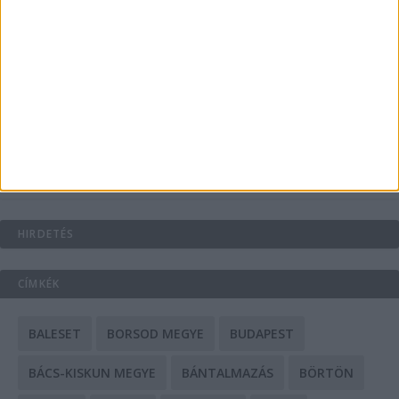
Energiát függetlenül: szigetüzemű megoldások
A csőbúvár szivattyúk: mit kell tudni róluk?
Mit tudnak a keleti e-bike-ok?
HIRDETÉS
CÍMKÉK
BALESET
BORSOD MEGYE
BUDAPEST
BÁCS-KISKUN MEGYE
BÁNTALMAZÁS
BÖRTÖN