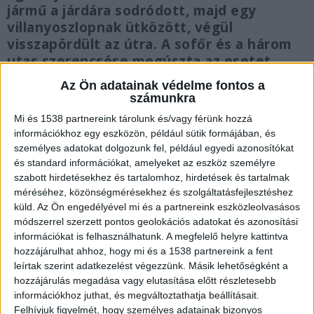
jármű a járdára sodródott, majd egy
villanyoszlopnak ütközött, végül
visszapördült az útra. A sofőr és a három
utas szerencsése megúszta az esetet.
Az Ön adatainak védelme fontos a
számunkra
Mi és 1538 partnereink tárolunk és/vagy férünk hozzá
információkhoz egy eszközön, például sütik formájában, és
Állítólag meghibásodott a kézifék
személyes adatokat dolgozunk fel, például egyedi azonosítókat
és standard információkat, amelyeket az eszköz személyre
Péntek éjjel a zuglói Egressy úton egy
szabott hirdetésekhez és tartalomhoz, hirdetések és tartalmak
Volkswagen Passat kombi igyekezett a Hungária
méréséhez, közönségmérésekhez és szolgáltatásfejlesztéshez
körút felé négy utassal. A megengedett
küld.
Az Ön engedélyével mi és a partnereink eszközleolvasásos
módszerrel szerzett pontos geolokációs adatokat és azonosítási
sebességnél gyorsabban, a sofőr elmondása
információkat is felhasználhatunk. A megfelelő helyre kattintva
szerint 70-80-nal (de a féknyom alapján lehetett
hozzájárulhat ahhoz, hogy mi és a 1538 partnereink a fent
leírtak szerint adatkezelést végezzünk. Másik lehetőségként a
ez több is) haladtak, amikor a Báróczy utca után,
hozzájárulás megadása vagy elutasítása előtt részletesebb
a Posta járműtelepének magasságában állítólag
információkhoz juthat, és megváltoztathatja beállításait.
Felhívjuk figyelmét, hogy személyes adatainak bizonyos