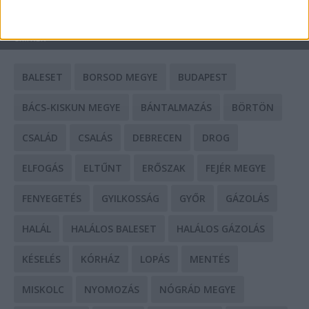
CÍMKÉK
BALESET
BORSOD MEGYE
BUDAPEST
BÁCS-KISKUN MEGYE
BÁNTALMAZÁS
BÖRTÖN
CSALÁD
CSALÁS
DEBRECEN
DROG
ELFOGÁS
ELTŰNT
ERŐSZAK
FEJÉR MEGYE
FENYEGETÉS
GYILKOSSÁG
GYŐR
GÁZOLÁS
HALÁL
HALÁLOS BALESET
HALÁLOS GÁZOLÁS
KÉSELÉS
KÓRHÁZ
LOPÁS
MENTÉS
MISKOLC
NYOMOZÁS
NÓGRÁD MEGYE