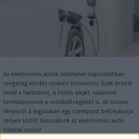
Az elektromos autók töltésével kapcsolatban
rengeteg kérdés szokott felmerülni. Ezek érintik
mind a hatótávot, a töltés idejét, valamint
természetesen a rezsiköltségeket is. Az összes
tényezőt a legjobban egy szempont befolyásolja:
milyen töltőt használunk az elektromos autó
töltése során?