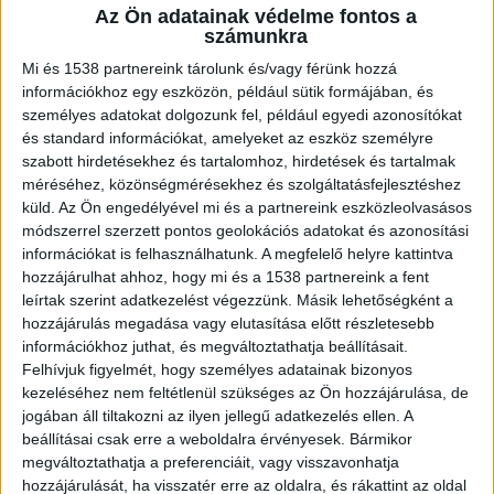
Az Ön adatainak védelme fontos a
Van jobb megoldás a gyári töltőnél
számunkra
Mi és 1538 partnereink tárolunk és/vagy férünk hozzá
információkhoz egy eszközön, például sütik formájában, és
Amikor elektromos autót vásárolunk, a gyári
személyes adatokat dolgozunk fel, például egyedi azonosítókat
tartozékok között találhatunk egy
elektromos
és standard információkat, amelyeket az eszköz személyre
autó töltőt
is, amivel a jármű akkumulátorát
szabott hirdetésekhez és tartalomhoz, hirdetések és tartalmak
méréséhez, közönségmérésekhez és szolgáltatásfejlesztéshez
tölthetjük. Ez az eszköz képes feltölteni az akkut
küld.
Az Ön engedélyével mi és a partnereink eszközleolvasásos
nulláról 100%-ra, hosszú távon is képes ellátni a
módszerrel szerzett pontos geolokációs adatokat és azonosítási
információkat is felhasználhatunk. A megfelelő helyre kattintva
feladatát, de nem éppen a leghatékonyabb
hozzájárulhat ahhoz, hogy mi és a 1538 partnereink a fent
megoldásnak számít, sőt. Az eautotoltokabel.hu
leírtak szerint adatkezelést végezzünk. Másik lehetőségként a
hozzájárulás megadása vagy elutasítása előtt részletesebb
fali töltők kínálata is jól megmutatja, hogy ma
információkhoz juthat, és megváltoztathatja beállításait.
már igazán minőségi berendezések, rendszerek
Felhívjuk figyelmét, hogy személyes adatainak bizonyos
közül válogathatunk.
kezeléséhez nem feltétlenül szükséges az Ön hozzájárulása, de
jogában áll tiltakozni az ilyen jellegű adatkezelés ellen. A
beállításai csak erre a weboldalra érvényesek. Bármikor
Miért is jobb a telepített töltő? Ehhez érdemes
megváltoztathatja a preferenciáit, vagy visszavonhatja
hozzájárulását, ha visszatér erre az oldalra, és rákattint az oldal
megérteni az, hogy mégis melyek azok a