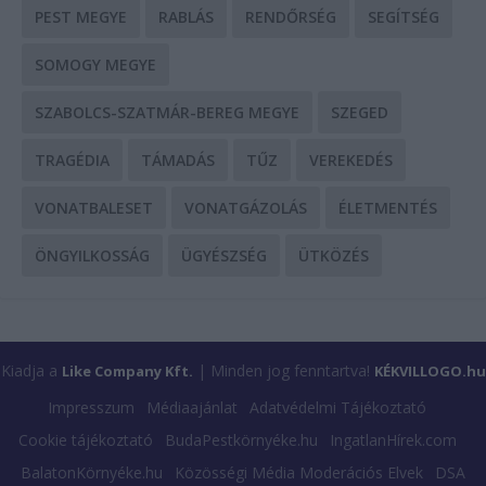
PEST MEGYE
RABLÁS
RENDŐRSÉG
SEGÍTSÉG
SOMOGY MEGYE
SZABOLCS-SZATMÁR-BEREG MEGYE
SZEGED
TRAGÉDIA
TÁMADÁS
TŰZ
VEREKEDÉS
VONATBALESET
VONATGÁZOLÁS
ÉLETMENTÉS
ÖNGYILKOSSÁG
ÜGYÉSZSÉG
ÜTKÖZÉS
Kiadja a
| Minden jog fenntartva!
Like Company Kft.
KÉKVILLOGO.hu
Impresszum
Médiaajánlat
Adatvédelmi Tájékoztató
Cookie tájékoztató
BudaPestkörnyéke.hu
IngatlanHírek.com
BalatonKörnyéke.hu
Közösségi Média Moderációs Elvek
DSA