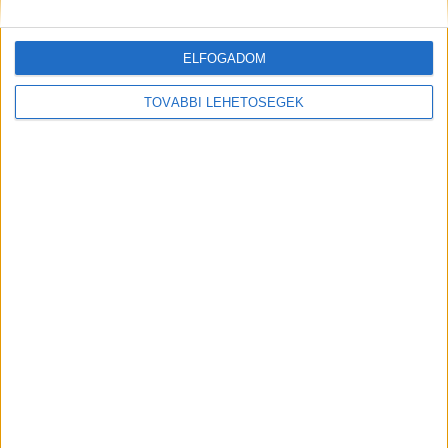
forgalmas napokon 600 ezer ember olvassa.
ELFOGADOM
TOVÁBBI LEHETŐSÉGEK
MEGOSZTÁS: