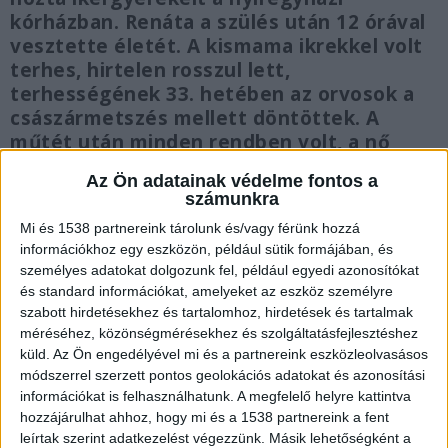
kórházban. Renáta a szülés után 12 órával
vesztette életét. A kismama ikrekkel volt
terhes, hirtelen rosszul lett,
terhességének 33. hetében az orvosok a
császármetszés mellett döntöttek. A
műtét után minden rendben volt, a nő
keringése mégis összeomlott.
Az Ön adatainak védelme fontos a
számunkra
Mi és 1538 partnereink tárolunk és/vagy férünk hozzá
információkhoz egy eszközön, például sütik formájában, és
személyes adatokat dolgozunk fel, például egyedi azonosítókat
Nyomoz a rendőrség
és standard információkat, amelyeket az eszköz személyre
szabott hirdetésekhez és tartalomhoz, hirdetések és tartalmak
A
Blikk
megkeresésére a Szabolcs-Szatmár-Bereg
méréséhez, közönségmérésekhez és szolgáltatásfejlesztéshez
Vármegyei Rendőr-főkapitányság több, mint fél
küld.
Az Ön engedélyével mi és a partnereink eszközleolvasásos
évvel az eset után közölte: foglalkozás körében
módszerrel szerzett pontos geolokációs adatokat és azonosítási
információkat is felhasználhatunk. A megfelelő helyre kattintva
elkövetett veszélyeztetés bűncselekmény miatt
hozzájárulhat ahhoz, hogy mi és a 1538 partnereink a fent
folytatnak büntetőeljárást, ám a nyomozás
leírtak szerint adatkezelést végezzünk. Másik lehetőségként a