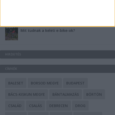
A csőbúvár szivattyúk: mit kell tudni róluk?
Mit tudnak a keleti e-bike-ok?
HIRDETÉS
CÍMKÉK
BALESET
BORSOD MEGYE
BUDAPEST
BÁCS-KISKUN MEGYE
BÁNTALMAZÁS
BÖRTÖN
CSALÁD
CSALÁS
DEBRECEN
DROG