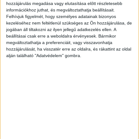
hozzájárulás megadása vagy elutasítása előtt részletesebb
érdekeire tekintettel bővebb tájékoztatást nem
információkhoz juthat, és megváltoztathatja beállításait.
áll módjukban adni. A Blikk úgy tudja, jelenleg
Felhívjuk figyelmét, hogy személyes adatainak bizonyos
kezeléséhez nem feltétlenül szükséges az Ön hozzájárulása, de
egy igazságügyi orvosszakértői vélemény
jogában áll tiltakozni az ilyen jellegű adatkezelés ellen. A
elkészültére várnak, ami alapján el lehet dönteni,
beállításai csak erre a weboldalra érvényesek. Bármikor
hogy a nő halálával összefüggésben az orvosok
megváltoztathatja a preferenciáit, vagy visszavonhatja
hozzájárulását, ha visszatér erre az oldalra, és rákattint az oldal
hibáztak-e. Az áldozat édesanyjának semmi
alján található "Adatvédelem" gombra.
kétsége efelől.