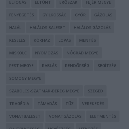
ELFOGÁS
ELTŰNT
ERŐSZAK
FEJÉR MEGYE
FENYEGETÉS
GYILKOSSÁG
GYŐR
GÁZOLÁS
HALÁL
HALÁLOS BALESET
HALÁLOS GÁZOLÁS
KÉSELÉS
KÓRHÁZ
LOPÁS
MENTÉS
MISKOLC
NYOMOZÁS
NÓGRÁD MEGYE
PEST MEGYE
RABLÁS
RENDŐRSÉG
SEGÍTSÉG
SOMOGY MEGYE
SZABOLCS-SZATMÁR-BEREG MEGYE
SZEGED
TRAGÉDIA
TÁMADÁS
TŰZ
VEREKEDÉS
VONATBALESET
VONATGÁZOLÁS
ÉLETMENTÉS
ÖNGYILKOSSÁG
ÜGYÉSZSÉG
ÜTKÖZÉS