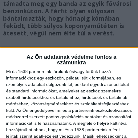
támadta meg egy banda az egyik fővárosi
benzinkúton. A férfit olyan súlyosan
bántalmazták, hogy hónapig kómában
feküdt, több súlyos koponyaműtéten is
átesett, végül nem élte túl a verést.
Az Ön adatainak védelme fontos a
számunkra
3 autót tört össze
Mi és 1538 partnereink tárolunk és/vagy férünk hozzá
információkhoz egy eszközön, például sütik formájában, és
“Köszönjük mindhárom autótulajdonos nevében
személyes adatokat dolgozunk fel, például egyedi azonosítókat
az emberséget. Az egyik autóban, aminek
és standard információkat, amelyeket az eszköz személyre
nekitolattál, egy 34. hetes kismama utazott
szabott hirdetésekhez és tartalomhoz, hirdetések és tartalmak
méréséhez, közönségmérésekhez és szolgáltatásfejlesztéshez
egyedül, akit a mentősök be is szállítottak a
küld.
Az Ön engedélyével mi és a partnereink eszközleolvasásos
kórházba. A másik autó, amelyik a ház előtt
módszerrel szerzett pontos geolokációs adatokat és azonosítási
információkat is felhasználhatunk. A megfelelő helyre kattintva
parkolt, és te úgy összetörted, hogy
hozzájárulhat ahhoz, hogy mi és a 1538 partnereink a fent
használhatatlan lett, az egy taxi, ami az egyetlen
leírtak szerint adatkezelést végezzünk. Másik lehetőségként a