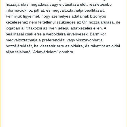
hozzájárulás megadása vagy elutasítása előtt részletesebb
bevételforrása az autó tulajdonosának, amit
információkhoz juthat, és megváltoztathatja beállításait.
miattad, ki tudja mennyi ideig nem tud majd
Felhívjuk figyelmét, hogy személyes adatainak bizonyos
használni! A harmadik autó, akivel pedig szembe
kezeléséhez nem feltétlenül szükséges az Ön hozzájárulása, de
jogában áll tiltakozni az ilyen jellegű adatkezelés ellen. A
mentél és meghúztad, hála istennek,
beállításai csak erre a weboldalra érvényesek. Bármikor
rendelkezett fedélzeti kamerával, ami felvett
megváltoztathatja a preferenciáit, vagy visszavonhatja
hozzájárulását, ha visszatér erre az oldalra, és rákattint az oldal
mindent a mutatványodból, szóval kár volt
alján található "Adatvédelem" gombra.
elhajtanod, mert a felvétel már a rendőröknél,
amin látszol te is a rendszámod is” – írta egy
pestlőrinci lakos bejegyzésében.