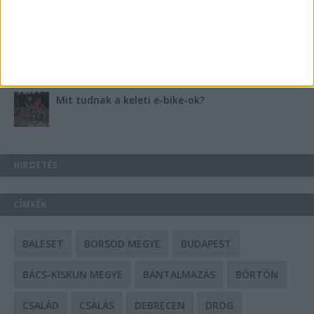
A csőbúvár szivattyúk: mit kell tudni róluk?
Mit tudnak a keleti e-bike-ok?
HIRDETÉS
CÍMKÉK
BALESET
BORSOD MEGYE
BUDAPEST
BÁCS-KISKUN MEGYE
BÁNTALMAZÁS
BÖRTÖN
CSALÁD
CSALÁS
DEBRECEN
DROG