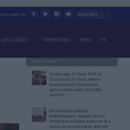
bolya napja van
HELYSZÍNEK
ÖNVÉDELEM
VIDEO
PR
FRISS CIKKEK
Eltűnt egy 21 éves férfi az
Ozora Fesztiválról, Bence
összeveszett barátjával,
azóta senki nem tud róla
semmit
Munkahelyi baleset
Debrecenben: Vasúti átjáró
felújítása közben sodorta el a
vonat a munkásokat, ketten