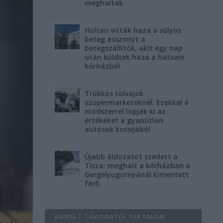
meghaltak
Holtan vitták haza a súlyos
beteg asszonyt a
betegszállítók, akit egy nap
után küldtek haza a hatvani
kórházból
Trükkös tolvajok
szupermarketeknél: Ezekkel a
módszerrel lopják ki az
értékeket a gyanútlan
autósok kocsijából
Újabb áldozatot szedett a
Tisza: meghalt a kórházban a
Gergelyugornyánál kimentett
férfi
KIEMELT TÁMOGATÓI TARTALOM