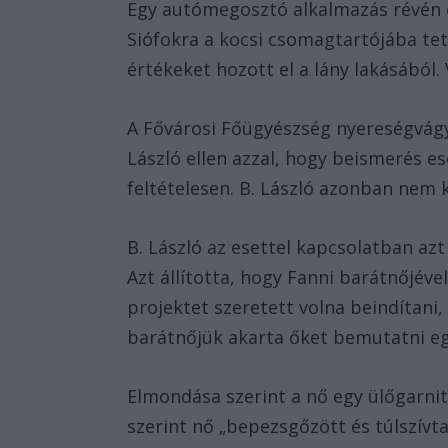
Egy autómegosztó alkalmazás révén e
Siófokra a kocsi csomagtartójába tet
értékeket hozott el a lány lakásából.
A Fővárosi Főügyészség nyereségvágy
László ellen azzal, hogy beismerés 
feltételesen. B. László azonban nem k
B. László az esettel kapcsolatban azt
Azt állította, hogy Fanni barátnőjév
projektet szeretett volna beindítani,
barátnőjük akarta őket bemutatni e
Elmondása szerint a nő egy ülőgarnit
szerint nő „bepezsgőzött és túlszívt