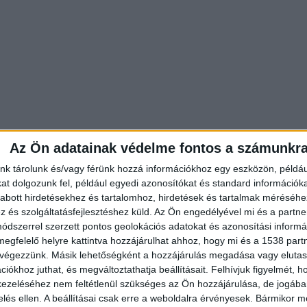
Az Ön adatainak védelme fontos a számunkr
nk tárolunk és/vagy férünk hozzá információkhoz egy eszközön, példáu
t dolgozunk fel, például egyedi azonosítókat és standard információk
abott hirdetésekhez és tartalomhoz, hirdetések és tartalmak méréséhe
és szolgáltatásfejlesztéshez küld.
Az Ön engedélyével mi és a partne
dszerrel szerzett pontos geolokációs adatokat és azonosítási informác
megfelelő helyre kattintva hozzájárulhat ahhoz, hogy mi és a 1538 partne
n addig verte az otthonában, amíg a vérző VV Fanni
 végezzünk. Másik lehetőségként a hozzájárulás megadása vagy elutasí
. Ezt követően B. László több értéktárgyat magáho
iókhoz juthat, és megváltoztathatja beállításait.
Felhívjuk figyelmét, 
ezeléséhez nem feltétlenül szükséges az Ön hozzájárulása, de jogában 
ve olyan dolgokat, amelyekkel azt a látszatot
zelés ellen. A beállításai csak erre a weboldalra érvényesek. Bármikor m