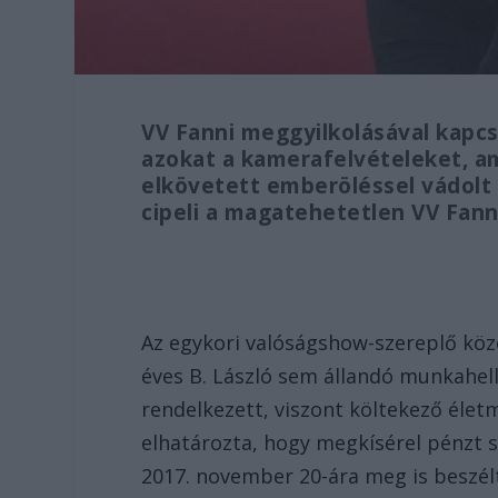
VV Fanni meggyilkolásával kapc
azokat a kamerafelvételeket, a
elkövetett emberöléssel vádolt 
cipeli a magatehetetlen VV Fann
Az egykori valóságshow-szereplő közel
éves B. László sem állandó munkahe
rendelkezett, viszont költekező élet
elhatározta, hogy megkísérel pénzt 
2017. november 20-ára meg is beszélt 