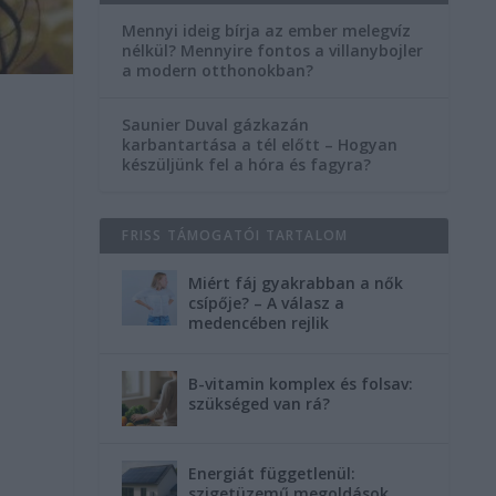
Mennyi ideig bírja az ember melegvíz
nélkül? Mennyire fontos a villanybojler
a modern otthonokban?
Saunier Duval gázkazán
karbantartása a tél előtt – Hogyan
készüljünk fel a hóra és fagyra?
FRISS TÁMOGATÓI TARTALOM
Miért fáj gyakrabban a nők
csípője? – A válasz a
medencében rejlik
B-vitamin komplex és folsav:
szükséged van rá?
n
Energiát függetlenül:
szigetüzemű megoldások