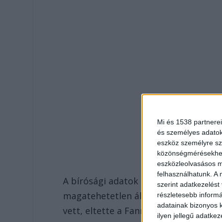
Mi és 1538 partnerei
és személyes adatoka
eszköz személyre sz
közönségmérésekhez 
eszközleolvasásos mó
felhasználhatunk. A 
A bírósági adatok szerint ezt követő
szerint adatkezelést
magatehetetlen állapotba nem került
részletesebb informác
adatainak bizonyos k
vett, eltette a Fanni okmányait, illet
ilyen jellegű adatke