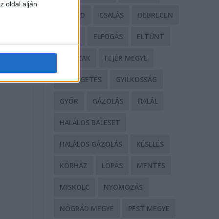
z oldal alján
CSALÁD
CSALÁS
DEBRECEN
DROG
ELFOGÁS
ELTŰNT
ERŐSZAK
FEJÉR MEGYE
FENYEGETÉS
GYILKOSSÁG
GYŐR
GÁZOLÁS
HALÁL
HALÁLOS BALESET
HALÁLOS GÁZOLÁS
KÉSELÉS
KÓRHÁZ
LOPÁS
MENTÉS
MISKOLC
NYOMOZÁS
NÓGRÁD MEGYE
PEST MEGYE