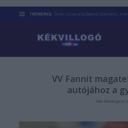
TRENDING:
Óriási razzia a budapesti piacokon, a kofá
VV Fannit magateh
autójához a gy
Írta:
Kékvillogo.hu