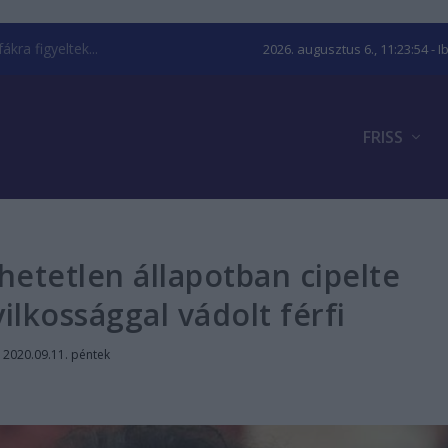
kra figyeltek...
2026. augusztus 6., 11:23:56
- I
FRISS
etetlen állapotban cipelte
ilkossággal vádolt férfi
|
2020.09.11. péntek