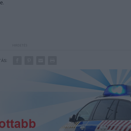
e.
ÁS: