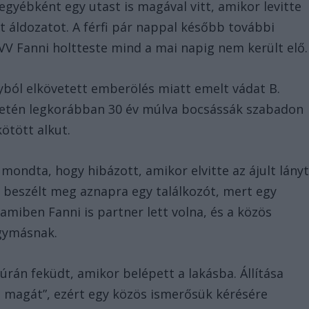
gyébként egy utast is magával vitt, amikor levitte
t áldozatot. A férfi pár nappal később további
 VV Fanni holtteste mind a mai napig nem került elő.
ból elkövetett emberölés miatt emelt vádat B.
esetén legkorábban 30 év múlva bocsássák szabadon
ötött alkut.
 mondta, hogy hibázott, amikor elvitte az ájult lányt
el beszélt meg aznapra egy találkozót, mert egy
 amiben Fanni is partner lett volna, és a közös
gymásnak.
úrán feküdt, amikor belépett a lakásba. Állítása
a magát”, ezért egy közös ismerősük kérésére